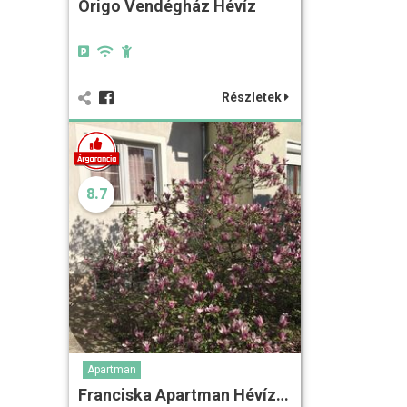
Origo Vendégház Hévíz
Részletek
8.7
Apartman
Franciska Apartman Hévíz…