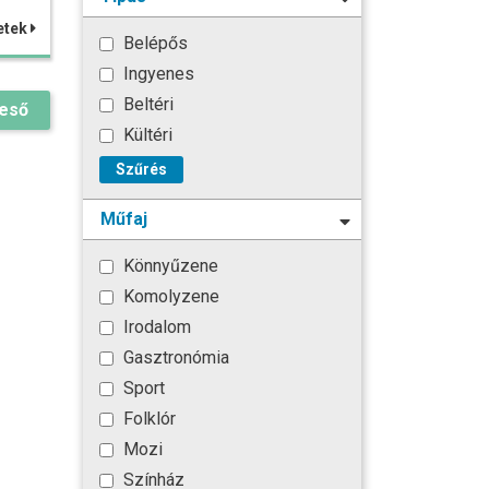
etek
Belépős
Ingyenes
Beltéri
reső
Kültéri
Szűrés
Műfaj
Könnyűzene
Komolyzene
Irodalom
Gasztronómia
Sport
Folklór
Mozi
Színház