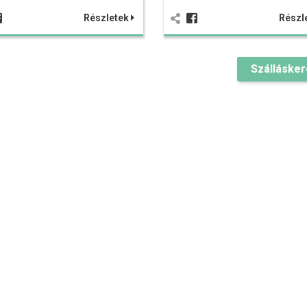
Részletek
Részl
Szálláske