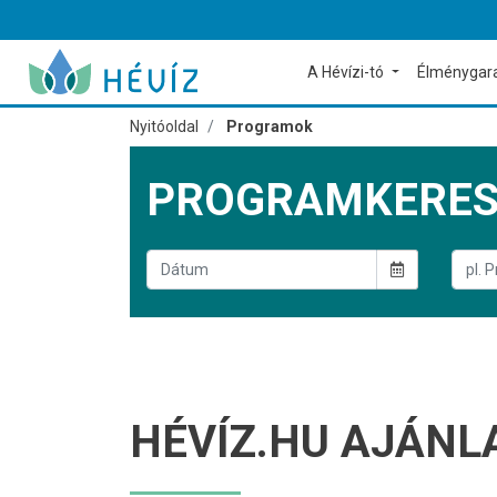
A Hévízi-tó
Élménygar
Nyitóoldal
Programok
PROGRAMKERE
HÉVÍZ.HU AJÁNL