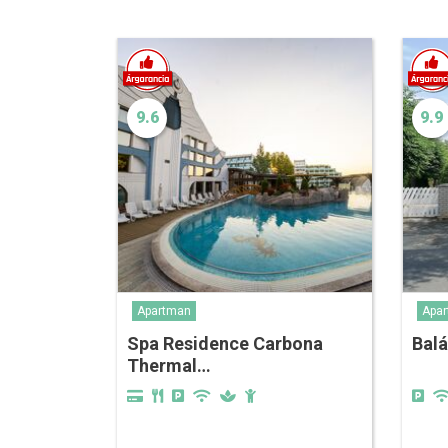
9.6
9.9
Apartman
Apa
Spa Residence Carbona
Bal
Thermal…