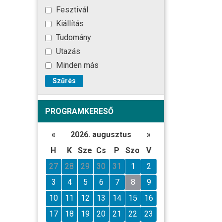
Fesztivál
Kiállítás
Tudomány
Utazás
Minden más
Szűrés
PROGRAMKERESŐ
«
2026. augusztus
»
H
K
Sze
Cs
P
Szo
V
27
28
29
30
31
1
2
3
4
5
6
7
8
9
10
11
12
13
14
15
16
17
18
19
20
21
22
23