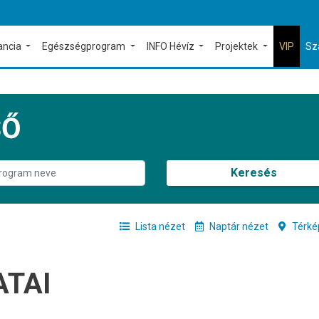
ancia
Egészségprogram
INFO Hévíz
Projektek
VIP
Sz
SŐ
Keresés
Lista nézet
Naptár nézet
Térké
ATAI