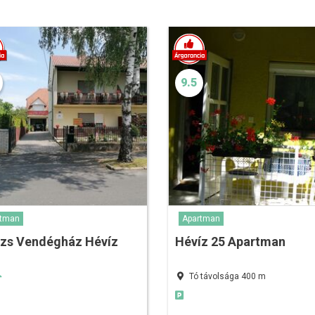
9.5
rtman
Apartman
ázs Vendégház Hévíz
Hévíz 25 Apartman
Tó távolsága 400 m