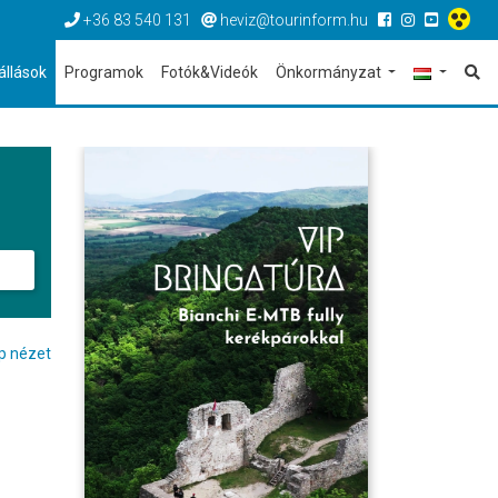
+36 83 540 131
heviz@tourinform.hu
állások
Programok
Fotók&Videók
Önkormányzat
p nézet