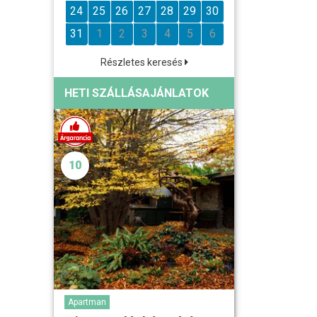
24
25
26
27
28
29
30
31
1
2
3
4
5
6
Részletes keresés
HETI SZÁLLÁSAJÁNLATOK
10
Apartman