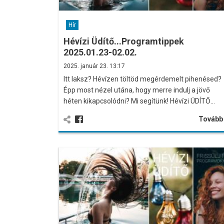
Hír
Hévízi Üdítő...Programtippek
2025.01.23-02.02.
2025. január 23. 13:17
Itt laksz? Hévízen töltöd megérdemelt pihenésed?
Épp most nézel utána, hogy merre indulj a jövő
héten kikapcsolódni? Mi segítünk! Hévízi ÜDÍTŐ…
Továb