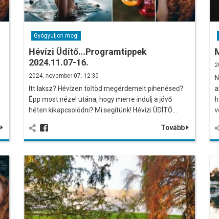
Gyógyuljon meg!
Hévízi Üdítő...Programtippek
M
2024.11.07-16.
2
2024. november 07. 12:30
N
Itt laksz? Hévízen töltöd megérdemelt pihenésed?
a
Épp most nézel utána, hogy merre indulj a jövő
h
héten kikapcsolódni? Mi segítünk! Hévízi ÜDÍTŐ…
v
b
Tovább