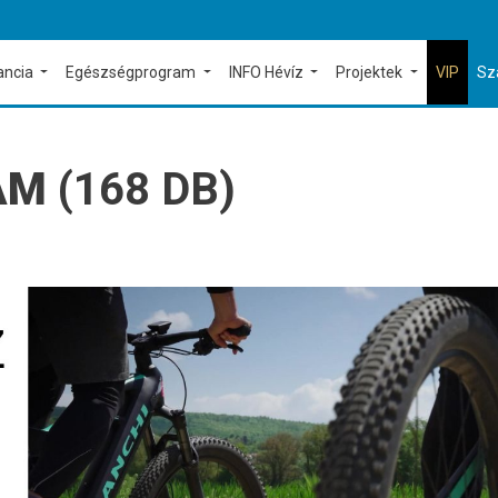
ancia
Egészségprogram
INFO Hévíz
Projektek
VIP
Sz
AM
(168 DB)