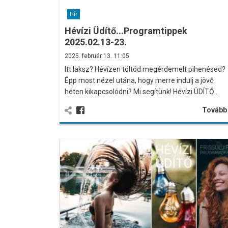
Hír
Hévízi Üdítő...Programtippek
2025.02.13-23.
2025. február 13. 11:05
Itt laksz? Hévízen töltöd megérdemelt pihenésed?
Épp most nézel utána, hogy merre indulj a jövő
héten kikapcsolódni? Mi segítünk! Hévízi ÜDÍTŐ…
Továb