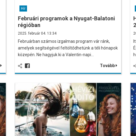
Hír
Februári programok a Nyugat-Balatoni
H
régióban
2
2025. február 04. 13:34
2
Februárban számos izgalmas program vár ránk,
I
amelyek segítségével feltöltődhetünk a téli hónapok
É
közepén. Ne hagyjuk ki a Valentin-napi…
h
b
Tovább