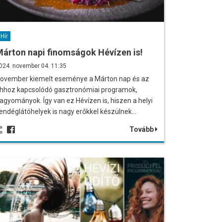
Hír
árton napi finomságok Hévízen is!
024. november 04. 11:35
ovember kiemelt eseménye a Márton nap és az
hhoz kapcsolódó gasztronómiai programok,
agyományok. Így van ez Hévízen is, hiszen a helyi
endéglátóhelyek is nagy erőkkel készülnek…
Tovább