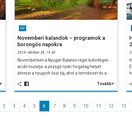
Hír
Novemberi kalandok – programok a
H
borongós napokra
2
2024. október 28. 15:43
2
Novemberben a Nyugat-Balaton régió különleges
I
arcát mutatja: a pezsgő nyári forgatag helyét
É
átveszi a nyugodt őszi táj, ahol a természet és a…
h
b
Tovább
2
3
4
5
6
7
8
9
10
11
12
13