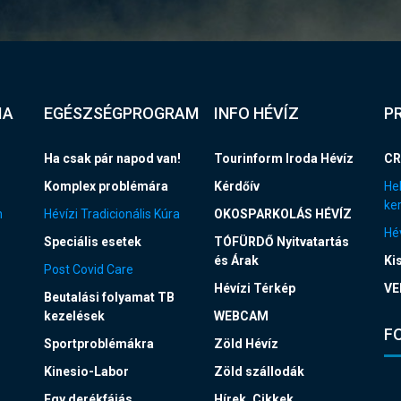
IA
EGÉSZSÉGPROGRAM
INFO HÉVÍZ
P
Ha csak pár napod van!
Tourinform Iroda Hévíz
CR
Komplex problémára
Kérdőív
Hel
ke
n
Hévízi Tradicionális Kúra
OKOSPARKOLÁS HÉVÍZ
Hév
Speciális esetek
TÓFÜRDŐ Nyitvatartás
és Árak
Ki
Post Covid Care
Hévízi Térkép
VE
Beutalási folyamat TB
kezelések
WEBCAM
F
Sportproblémákra
Zöld Hévíz
Kinesio-Labor
Zöld szállodák
Egy derékfájás
Hírek, Cikkek