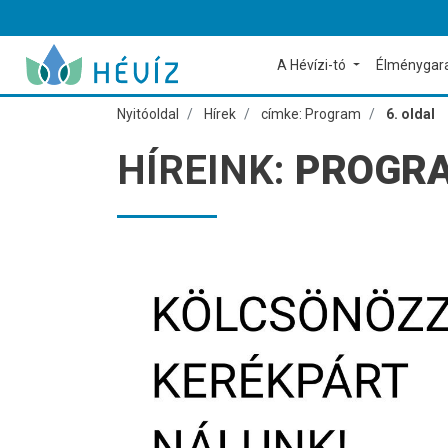
A Hévízi-tó
Élménygar
Nyitóoldal
Hírek
címke: Program
6. oldal
HÍREINK:
PROGR