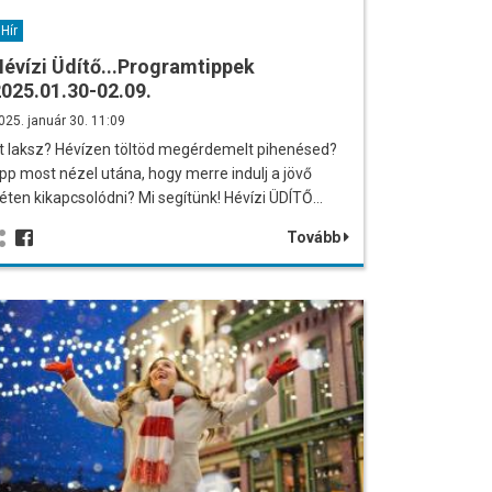
Hír
évízi Üdítő...Programtippek
025.01.30-02.09.
025. január 30. 11:09
tt laksz? Hévízen töltöd megérdemelt pihenésed?
pp most nézel utána, hogy merre indulj a jövő
éten kikapcsolódni? Mi segítünk! Hévízi ÜDÍTŐ…
Tovább