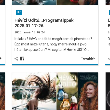
Hír
Hévízi Üdítő...Programtippek
Ü
2025.01.17-26.
B
2025. január 17. 09:24
2
Itt laksz? Hévízen töltöd megérdemelt pihenésed?
D
Épp most nézel utána, hogy merre indulj a jövő
l
héten kikapcsolódni? Mi segítünk! Hévízi ÜDÍTŐ…
b
Tovább