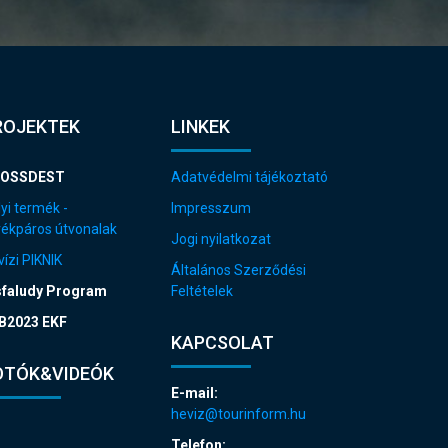
ROJEKTEK
LINKEK
OSSDEST
Adatvédelmi tájékoztató
yi termék -
Impresszum
rékpáros útvonalak
Jogi nyilatkozat
ízi PIKNIK
Általános Szerződési
sfaludy Program
Feltételek
B2023 EKF
KAPCSOLAT
OTÓK&VIDEÓK
E-mail:
heviz@tourinform.hu
Telefon: