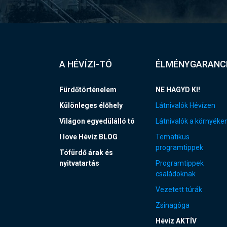
A HÉVÍZI-TÓ
ÉLMÉNYGARANC
Fürdőtörténelem
NE HAGYD KI!
Különleges élőhely
Látnivalók Hévízen
Világon egyedülálló tó
Látnivalók a környéke
I love Hévíz BLOG
Tematikus
programtippek
Tófürdő árak és
nyitvatartás
Programtippek
családoknak
Vezetett túrák
Zsinagóga
Hévíz AKTÍV