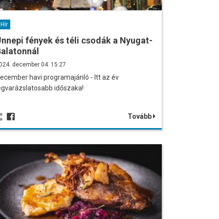
Hír
nnepi fények és téli csodák a Nyugat-
alatonnál
024. december 04. 15:27
ecember havi programajánló - Itt az év
egvarázslatosabb időszaka!
Tovább