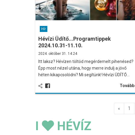
Hír
Hévízi Üdítő...Programtippek
2024.10.31-11.10.
2024. október 31. 14:24
Itt laksz? Hévízen töltöd megérdemelt pihenésed?
Épp most nézel utána, hogy merre indulj a jövő
héten kikapcsolódni? Mi segítünk! Hévízi ÜDÍTŐ…
Továb
Előző
«
1
I
HÉVÍZ