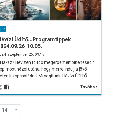
Hír
évízi Üdítő...Programtippek
024.09.26-10.05.
024. szeptember 26. 09:16
tt laksz? Hévízen töltöd megérdemelt pihenésed?
pp most nézel utána, hogy merre indulj a jövő
éten kikapcsolódni? Mi segítünk! Hévízi ÜDÍTŐ…
Tovább
Előző
14
»