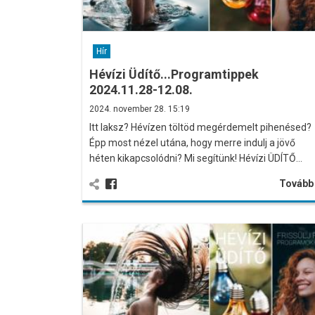
Hír
Hévízi Üdítő...Programtippek
2024.11.28-12.08.
2024. november 28. 15:19
Itt laksz? Hévízen töltöd megérdemelt pihenésed?
Épp most nézel utána, hogy merre indulj a jövő
héten kikapcsolódni? Mi segítünk! Hévízi ÜDÍTŐ…
Továb