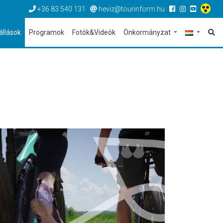
+36 83 540 131
heviz@tourinform.hu
állások
Programok
Fotók&Videók
Önkormányzat