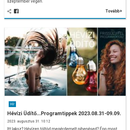
szeptember végén.
Tovább
Hír
Hévízi Üdítő...Programtippek 2023.08.31-09.09.
2023. augusztus 31. 10:12
Itt laksz? Hévízen töltöd megérdemelt pihenésed? Épp most