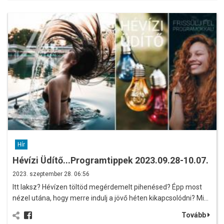
Hír
Hévízi Üdítő...Programtippek 2023.09.28-10.07.
2023. szeptember 28. 06:56
Itt laksz? Hévízen töltöd megérdemelt pihenésed? Épp most
nézel utána, hogy merre indulj a jövő héten kikapcsolódni? Mi…
Tovább