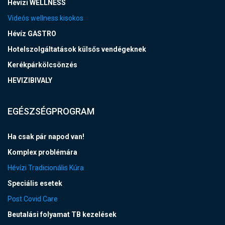
Hévízi WELLNESS
Videós wellness kisokos
Hévíz GASTRO
Hotelszolgáltatások külsős vendégeknek
Kerékpárkölcsönzés
HEVIZIBIVALY
EGÉSZSÉGPROGRAM
Ha csak pár napod van!
Komplex problémára
Hévízi Tradicionális Kúra
Speciális esetek
Post Covid Care
Beutalási folyamat TB kezelések