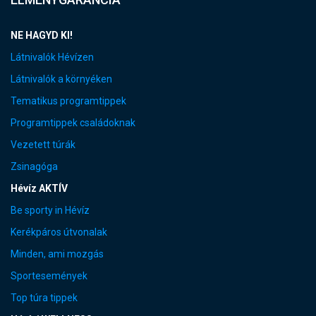
NE HAGYD KI!
Látnivalók Hévízen
Látnivalók a környéken
Tematikus programtippek
Programtippek családoknak
Vezetett túrák
Zsinagóga
Hévíz AKTÍV
Be sporty in Hévíz
Kerékpáros útvonalak
Minden, ami mozgás
Sportesemények
Top túra tippek