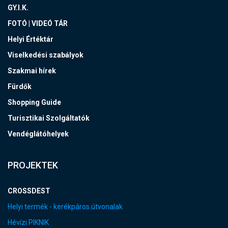
GY.I.K.
FOTÓ | VIDEÓ TÁR
Helyi Értéktár
Viselkedési szabályok
Szakmai hírek
Fürdők
Shopping Guide
Turisztikai Szolgáltatók
Vendéglátóhelyek
PROJEKTEK
CROSSDEST
Helyi termék - kerékpáros útvonalak
Hévízi PIKNIK