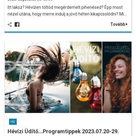
Itt laksz? Hévízen töltöd megérdemelt pihenésed? Épp most
nézel utána, hogy merre indulj a jövő héten kikapcsolódni? Mi…
Tovább
Hír
Hévízi Üdítő...Programtippek 2023.07.20-29.