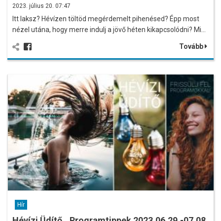
2023. július 20. 07:47
Itt laksz? Hévízen töltöd megérdemelt pihenésed? Épp most
nézel utána, hogy merre indulj a jövő héten kikapcsolódni? Mi…
Tovább
Hír
Hévízi Üdítő...Programtippek 2023.06.29.-07.08.