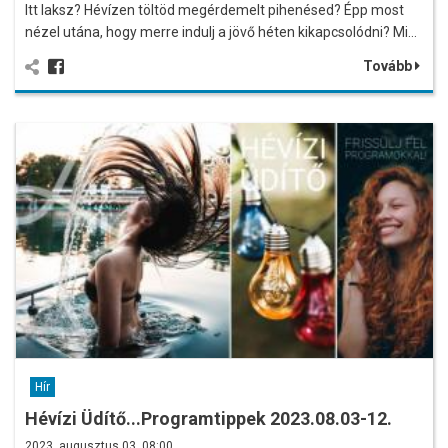
Itt laksz? Hévízen töltöd megérdemelt pihenésed? Épp most
nézel utána, hogy merre indulj a jövő héten kikapcsolódni? Mi…
Tovább
Hír
Hévízi Üdítő...Programtippek 2023.08.03-12.
2023. augusztus 03. 08:00