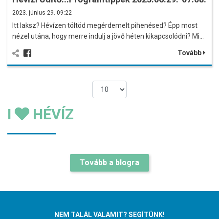
2023. június 29. 09:22
Itt laksz? Hévízen töltöd megérdemelt pihenésed? Épp most
nézel utána, hogy merre indulj a jövő héten kikapcsolódni? Mi…
Tovább
I
HÉVÍZ
Tovább a blogra
NEM TALÁL VALAMIT? SEGÍTÜNK!