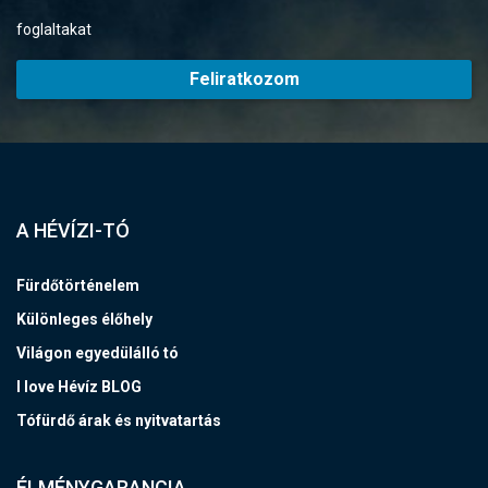
foglaltakat
Feliratkozom
A HÉVÍZI-TÓ
Fürdőtörténelem
Különleges élőhely
Világon egyedülálló tó
I love Hévíz BLOG
Tófürdő árak és nyitvatartás
ÉLMÉNYGARANCIA