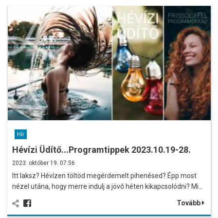
Hír
Hévízi Üdítő...Programtippek 2023.10.19-28.
2023. október 19. 07:56
Itt laksz? Hévízen töltöd megérdemelt pihenésed? Épp most
nézel utána, hogy merre indulj a jövő héten kikapcsolódni? Mi…
Tovább