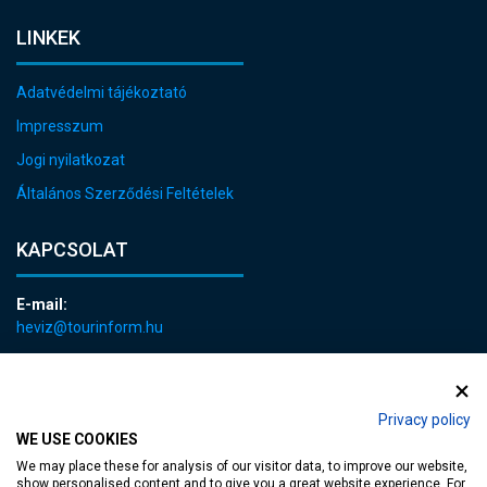
LINKEK
Adatvédelmi tájékoztató
Impresszum
Jogi nyilatkozat
Általános Szerződési Feltételek
KAPCSOLAT
E-mail:
heviz@tourinform.hu
Telefon:
+36 83 540 131
Privacy policy
WE USE COOKIES
We may place these for analysis of our visitor data, to improve our website,
show personalised content and to give you a great website experience. For