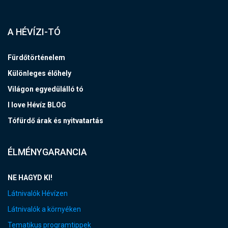
A HÉVÍZI-TÓ
Fürdőtörténelem
Különleges élőhely
Világon egyedülálló tó
I love Hévíz BLOG
Tófürdő árak és nyitvatartás
ÉLMÉNYGARANCIA
NE HAGYD KI!
Látnivalók Hévízen
Látnivalók a környéken
Tematikus programtippek