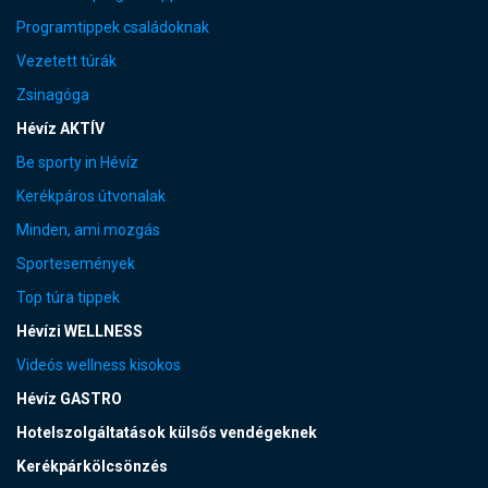
Programtippek családoknak
Vezetett túrák
Zsinagóga
Hévíz AKTÍV
Be sporty in Hévíz
Kerékpáros útvonalak
Minden, ami mozgás
Sportesemények
Top túra tippek
Hévízi WELLNESS
Videós wellness kisokos
Hévíz GASTRO
Hotelszolgáltatások külsős vendégeknek
Kerékpárkölcsönzés