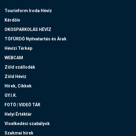
Tourinform Iroda Hévíz
Kérdőív
OKOSPARKOLÁS HÉVÍZ
TÓFÜRDŐ Nyitvatartás és Árak
Hévízi Térkép
WEBCAM
Zöld szállodák
Zöld Hévíz
Hírek, Cikkek
GY.I.K.
FOTÓ | VIDEÓ TÁR
Helyi Értéktár
Viselkedési szabályok
Szakmai hírek