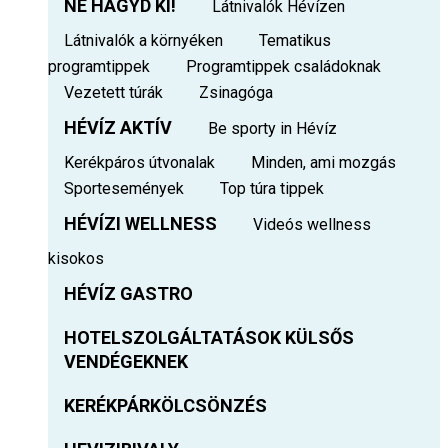
NE HAGYD KI!
Látnivalók Hévízen
Látnivalók a környéken
Tematikus
programtippek
Programtippek családoknak
Vezetett túrák
Zsinagóga
HÉVÍZ AKTÍV
Be sporty in Hévíz
Kerékpáros útvonalak
Minden, ami mozgás
Sportesemények
Top túra tippek
HÉVÍZI WELLNESS
Videós wellness
kisokos
HÉVÍZ GASTRO
HOTELSZOLGÁLTATÁSOK KÜLSŐS
VENDÉGEKNEK
KERÉKPÁRKÖLCSÖNZÉS