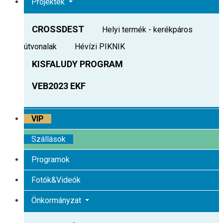
Projektek
CROSSDEST
Helyi termék - kerékpáros
útvonalak
Hévízi PIKNIK
KISFALUDY PROGRAM
VEB2023 EKF
VIP
Szállások
Programok
Fotók&Videók
Önkormányzat