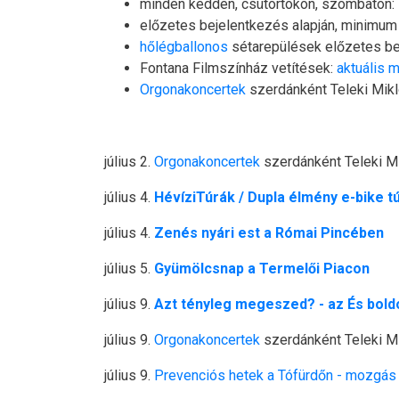
minden kedden, csütörtökön, szombaton:
előzetes bejelentkezés alapján, minimum
hőlégballonos
sétarepülések előzetes be
Fontana Filmszínház vetítések:
aktuális 
Orgonakoncertek
szerdánként Teleki Mik
július 2.
Orgonakoncertek
szerdánként Teleki M
július 4.
HévíziTúrák / Dupla élmény e-bike t
július 4.
Zenés nyári est a Római Pincében
július 5.
Gyümölcsnap a Termelői Piacon
július 9.
Azt tényleg megeszed? - az És bold
július 9.
Orgonakoncertek
szerdánként Teleki M
július 9.
Prevenciós hetek a Tófürdőn - mozgás 