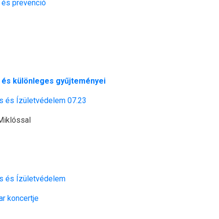
 és prevenció
 és különleges gyűjteményei
s és Ízületvédelem 07.23
Miklóssal
s és Ízületvédelem
r koncertje