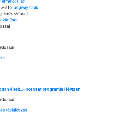
Termelői Piac
 6-8 fő:
Segway túrák
jelentkezéssel
moziműsor
lóssal
iklóssal
úra
ogan éltek...- sorozat programja Hévízen
iklóssal
és táplálkozás