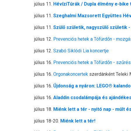
július 11.
HévíziTúrák / Dupla élmény e-bike 
július 11.
Szeghalmi Mazsorett Együttes Hé
július 11.
Szülő születik, nagyszülő születik 
július 12.
Prevenciós hetek a Tófürdőn - mozgá
július 12.
Szabó Siklódi Lia koncertje
július 16.
Prevenciós hetek a Tófürdőn - szűrés
július 16.
Orgonakoncertek
szerdánként Teleki 
július 16.
Újdonság a nyáron: LEGO® kalandok
július 16.
Aladdin csodalámpája és ajándék
július 18.
Miénk lett a tér - nyitó nap - múlt é
július 18-20.
Miénk lett a tér!