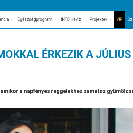
ancia
Egészségprogram
INFO Hévíz
Projektek
VIP
Sz
OKKAL ÉRKEZIK A JÚLIUS
 amikor a napfényes reggelekhez zamatos gyümölcsil