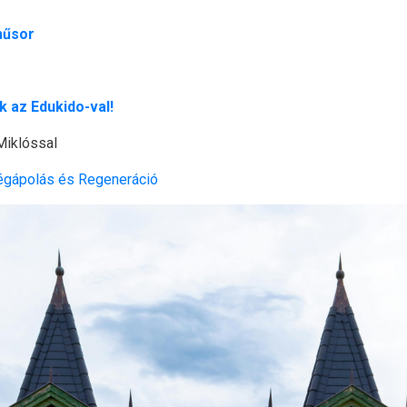
műsor
 az Edukido-val!
Miklóssal
égápolás és Regeneráció