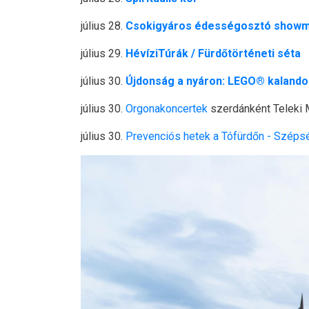
július 28.
Csokigyáros édességosztó show
július 29.
HévíziTúrák / Fürdőtörténeti séta
július 30.
Újdonság a nyáron: LEGO® kalandok
július 30.
Orgonakoncertek
szerdánként Teleki 
július 30.
Prevenciós hetek a Tófürdőn - Széps