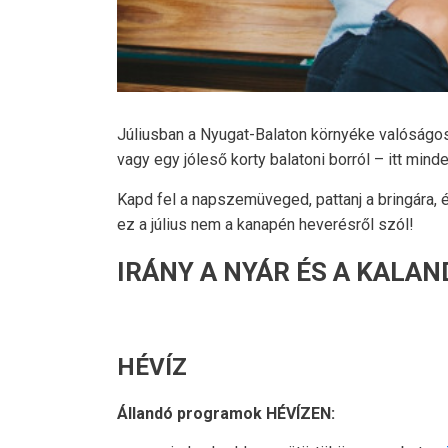
Júliusban a Nyugat-Balaton környéke valóságos
vagy egy jóleső korty balatoni borról – itt min
Kapd fel a napszemüveged, pattanj a bringára,
ez a július nem a kanapén heverésről szól!
IRÁNY A NYÁR ÉS A KALAN
HÉVÍZ
Állandó programok HÉVÍZEN: