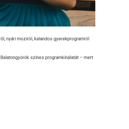
l, nyári moziról, kalandos gyerekprogramról
 Balatongyörök színes programkínálatát – mert