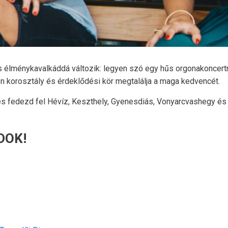
 élménykavalkáddá változik: legyen szó egy hűs orgonakoncertrő
den korosztály és érdeklődési kör megtalálja a maga kedvencét.
 és fedezd fel Hévíz, Keszthely, Gyenesdiás, Vonyarcvashegy és
DOK!