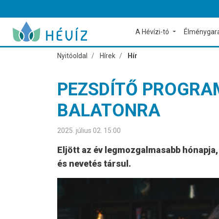
A Hévízi-tó
Élménygar
Nyitóoldal
Hírek
Hír
PEZSDÍTŐ PROGRAM
BALATONRA
2025. július 02. 15:00
Eljött az év legmozgalmasabb hónapja,
és nevetés társul.