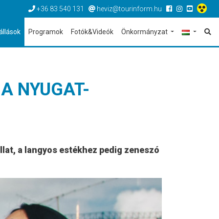
+36 83 540 131
heviz@tourinform.hu
állások
Programok
Fotók&Videók
Önkormányzat
 A NYUGAT-
lat, a langyos estékhez pedig zeneszó