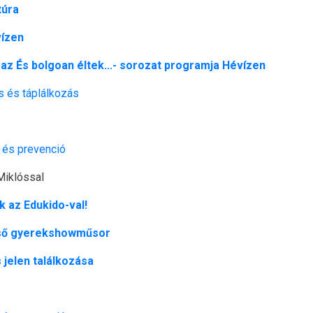
túra
vízen
- az És bolgoan éltek...- sorozat programja Hévízen
s és táplálkozás
 és prevenció
Miklóssal
 az Edukido-val!
eső gyerekshowműsor
s jelen találkozása