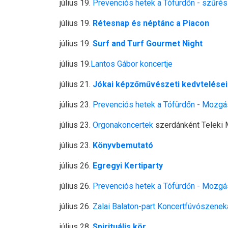
július 19.
Prevenciós hetek a Tófürdőn - szűrés
július 19.
Rétesnap és néptánc a Piacon
július 19.
Surf and Turf Gourmet Night
július 19.
Lantos Gábor koncertje
július 21.
Jókai képzőművészeti kedvtelései
július 23.
Prevenciós hetek a Tófürdőn - Mozgá
július 23.
Orgonakoncertek
szerdánként Teleki 
július 23.
Könyvbemutató
július 26.
Egregyi Kertiparty
július 26.
Prevenciós hetek a Tófürdőn - Mozgá
július 26.
Zalai Balaton-part Koncertfúvószeneka
július 28.
Spirituális kör