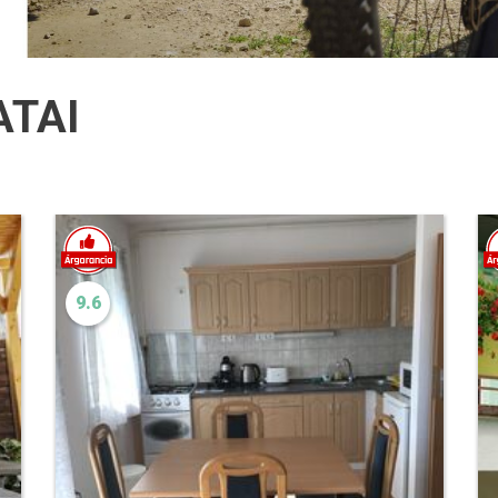
ATAI
9.6