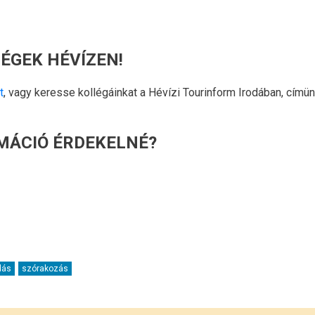
ÉGEK HÉVÍZEN!
t
, vagy keresse kollégáinkat a Hévízi Tourinform Irodában, címün
RMÁCIÓ ÉRDEKELNÉ?
dás
szórakozás