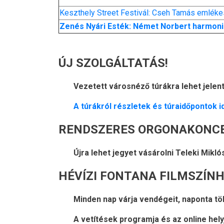
Keszthely Street Festivál: Cseh Tamás emléke
Zenés Nyári Esték: Német Norbert harmoni
ÚJ SZOLGÁLTATÁS!
Vezetett városnéző túrákra lehet jelent
A túrákról részletek és túraidőpontok id
RENDSZERES ORGONAKONCE
Újra lehet jegyet vásárolni Teleki Mikl
HÉVÍZI FONTANA FILMSZÍN
Minden nap várja vendégeit, naponta töb
A vetítések programja és az online hel