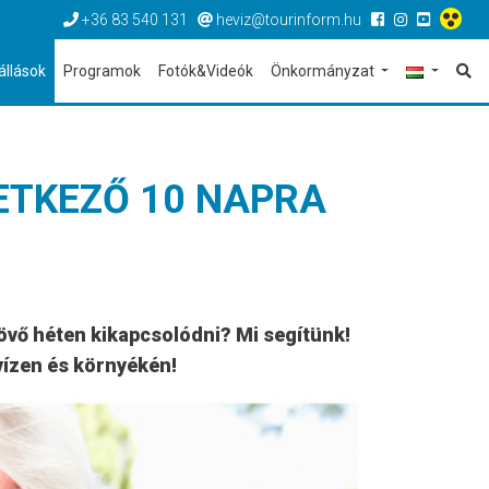
+36 83 540 131
heviz@tourinform.hu
állások
Programok
Fotók&Videók
Önkormányzat
ETKEZŐ 10 NAPRA
jövő héten kikapcsolódni? Mi segítünk!
vízen és környékén!