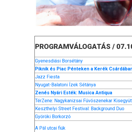
PROGRAMVÁLOGATÁS / 07.10.
Gyenesdiási Borsétány
Piknik és Piac Pénteken a Kerék Csárdába
Jazz Fiesta
Nyugat-Balatoni Ízek Sétánya
Zenés Nyári Esték: Musica Antiqua
TérZene: Nagykanizsai Fúvószenekar Kisegyüt
Keszthelyi Street Festival: Background Duo
Györöki Borkorzó
A Pál utcai fiúk