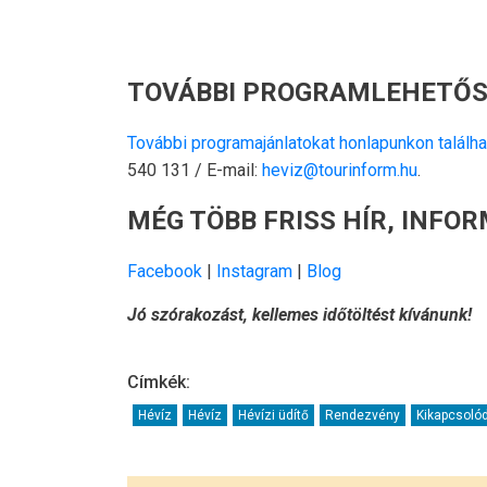
TOVÁBBI PROGRAMLEHETŐS
További programajánlatokat honlapunkon találha
540 131 / E-mail:
heviz@tourinform.hu
.
MÉG TÖBB FRISS HÍR, INFO
Facebook
|
Instagram
|
Blog
Jó szórakozást, kellemes időtöltést kívánunk!
Címkék:
Hévíz
Hévíz
Hévízi üdítő
Rendezvény
Kikapcsoló