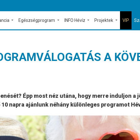
ancia
Egészségprogram
INFO Hévíz
Projektek
VIP
Sz
 PROGRAMVÁLOGATÁS A KÖV
ihenését? Épp most néz utána, hogy merre induljon a 
ő 10 napra ajánlunk néhány különleges programot Hé