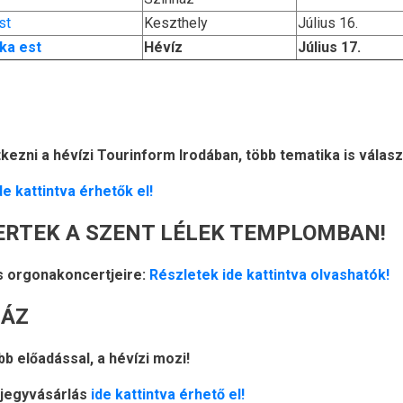
st
Keszthely
Július 16.
ka est
Hévíz
Július 17.
kezni a hévízi Tourinform Irodában, több tematika is válasz
e kattintva érhetők el!
RTEK A SZENT LÉLEK TEMPLOMBAN!
ós orgonakoncertjeire:
Részletek ide kattintva olvashatók!
HÁZ
b előadással, a hévízi mozi!
yjegyvásárlás
ide kattintva érhető el!