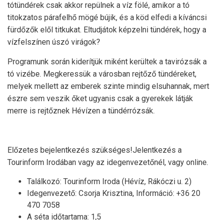
tótündérek csak akkor repülnek a víz fölé, amikor a tó
titokzatos párafelhő mögé bújik, és a köd elfedi a kíváncsi
fürdőzők elől titkukat. Eltudjátok képzelni tündérek, hogy a
vízfelszínen úszó virágok?
Programunk során kiderítjük miként kerültek a tavirózsák a
tó vizébe. Megkeressük a városban rejtőző tündéreket,
melyek mellett az emberek szinte mindig elsuhannak, mert
észre sem veszik őket ugyanis csak a gyerekek látják
merre is rejtőznek Hévízen a tündérrózsák.
Előzetes bejelentkezés szükséges!Jelentkezés a
Tourinform Irodában vagy az idegenvezetőnél, vagy online.
Találkozó: Tourinform Iroda (Hévíz, Rákóczi u. 2)
Idegenvezető: Csorja Krisztina, Információ: +36 20
470 7058
A séta időtartama: 1,5