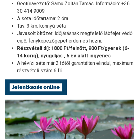
Geotúravezető: Samu Zoltán Tamás, Információ: +36
30 414 9009
A séta időtartama: 2 óra
Táv: 3 km, könnyű séta
Javasolt öltözet: időjárásnak megfelelő lábfejet védő
cipő, fényképezőgépet érdemes hozni.
Részvételi díj: 1800 Ft/felnőtt, 900 Ft/gyerek (6-
14 korig), nyugdíjas , 6 év alatt ingyenes
A hévízi séta már 2 főtől garantáltan elindul, maximum
részvételi szám 6 fő.