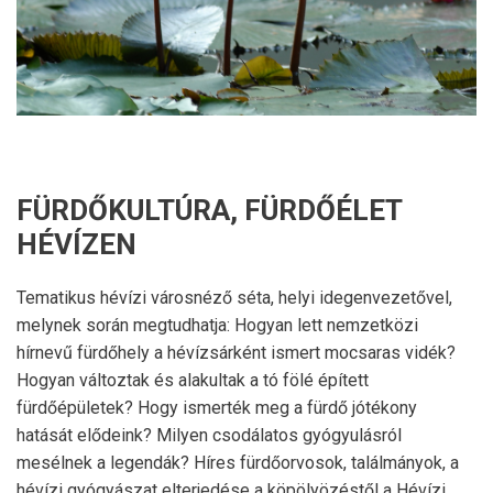
FÜRDŐKULTÚRA, FÜRDŐÉLET
HÉVÍZEN
Tematikus hévízi városnéző séta, helyi idegenvezetővel,
melynek során megtudhatja: Hogyan lett nemzetközi
hírnevű fürdőhely a hévízsárként ismert mocsaras vidék?
Hogyan változtak és alakultak a tó fölé épített
fürdőépületek? Hogy ismerték meg a fürdő jótékony
hatását elődeink? Milyen csodálatos gyógyulásról
mesélnek a legendák? Híres fürdőorvosok, találmányok, a
hévízi gyógyászat elterjedése a köpölyözéstől a Hévízi