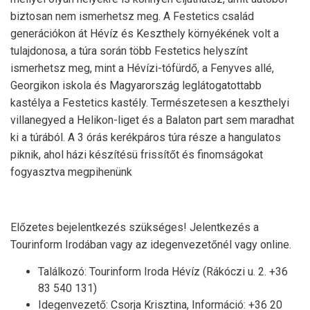
biztosan nem ismerhetsz meg. A Festetics család
generációkon át Hévíz és Keszthely környékének volt a
tulajdonosa, a túra során több Festetics helyszínt
ismerhetsz meg, mint a Hévízi-tófürdő, a Fenyves allé,
Georgikon iskola és Magyarország leglátogatottabb
kastélya a Festetics kastély. Természetesen a keszthelyi
villanegyed a Helikon-liget és a Balaton part sem maradhat
ki a túrából. A 3 órás kerékpáros túra része a hangulatos
piknik, ahol házi készítésü frissítőt és finomságokat
fogyasztva megpihenünk
Előzetes bejelentkezés szükséges! Jelentkezés a
Tourinform Irodában vagy az idegenvezetőnél vagy online.
Találkozó: Tourinform Iroda Hévíz (Rákóczi u. 2. +36
83 540 131)
Idegenvezető: Csorja Krisztina, Információ: +36 20