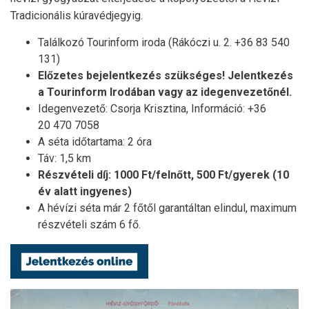
Tradicionális kúravédjegyig.
Találkozó Tourinform iroda (Rákóczi u. 2. +36 83 540
131)
Előzetes bejelentkezés szükséges! Jelentkezés
a Tourinform Irodában vagy az idegenvezetőnél.
Idegenvezető: Csorja Krisztina, Információ: +36
20 470 7058
A séta időtartama: 2 óra
Táv: 1,5 km
Részvételi díj: 1000 Ft/felnőtt, 500 Ft/gyerek (10
év alatt ingyenes)
A hévízi séta már 2 főtől garantáltan elindul, maximum
részvételi szám 6 fő.