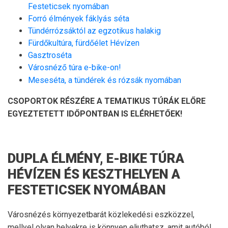
Festeticsek nyomában
Forró élmények fáklyás séta
Tündérrózsáktól az egzotikus halakig
Fürdőkultúra, fürdőélet Hévízen
Gasztroséta
Városnéző túra e-bike-on!
Meseséta, a tündérek és rózsák nyomában
CSOPORTOK RÉSZÉRE A TEMATIKUS TÚRÁK ELŐRE
EGYEZTETETT IDŐPONTBAN IS ELÉRHETŐEK!
DUPLA ÉLMÉNY, E-BIKE TÚRA
HÉVÍZEN ÉS KESZTHELYEN A
FESTETICSEK NYOMÁBAN
Városnézés környezetbarát közlekedési eszközzel,
mellyel olyan helyekre is könnyen eljuthatsz, amit autóból