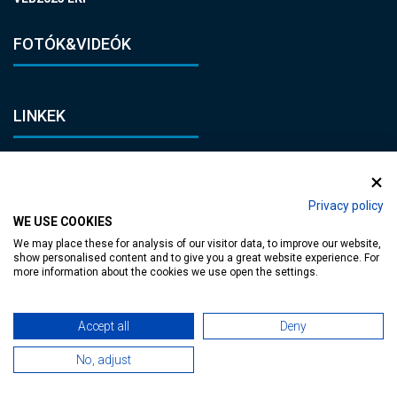
FOTÓK&VIDEÓK
LINKEK
Adatvédelmi tájékoztató
Impresszum
Privacy policy
Jogi nyilatkozat
WE USE COOKIES
Általános Szerződési Feltételek
We may place these for analysis of our visitor data, to improve our website,
show personalised content and to give you a great website experience. For
more information about the cookies we use open the settings.
KAPCSOLAT
Accept all
Deny
E-mail:
heviz@tourinform.hu
No, adjust
Telefon: