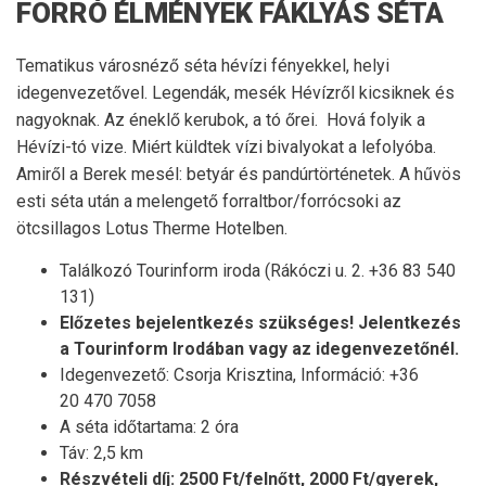
FORRÓ ÉLMÉNYEK FÁKLYÁS SÉTA
Tematikus városnéző séta hévízi fényekkel, helyi
idegenvezetővel. Legendák, mesék Hévízről kicsiknek és
nagyoknak. Az éneklő kerubok, a tó őrei. Hová folyik a
Hévízi-tó vize. Miért küldtek vízi bivalyokat a lefolyóba.
Amiről a Berek mesél: betyár és pandúrtörténetek. A hűvös
esti séta után a melengető forraltbor/forrócsoki az
ötcsillagos Lotus Therme Hotelben.
Találkozó Tourinform iroda (Rákóczi u. 2. +36 83 540
131)
Előzetes bejelentkezés szükséges! Jelentkezés
a Tourinform Irodában vagy az idegenvezetőnél.
Idegenvezető: Csorja Krisztina, Információ: +36
20 470 7058
A séta időtartama: 2 óra
Táv: 2,5 km
Részvételi díj: 2500 Ft/felnőtt, 2000 Ft/gyerek,