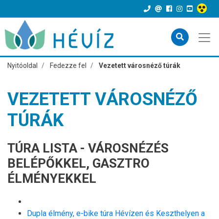
Nyitóoldal
Fedezze fel
Vezetett városnéző túrák
VEZETETT VÁROSNÉZŐ
TÚRÁK
TÚRA LISTA - VÁROSNÉZÉS
BELÉPŐKKEL, GASZTRO
ÉLMÉNYEKKEL
Dupla élmény, e-bike túra Hévízen és Keszthelyen a