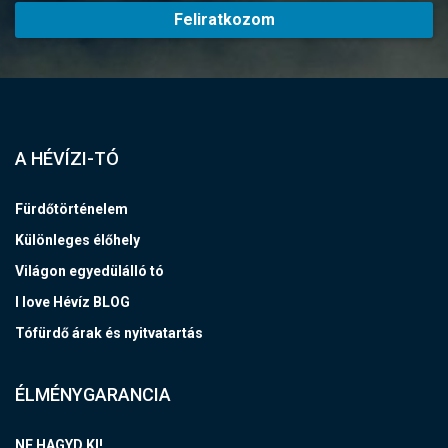
Feliratkozom
A HÉVÍZI-TÓ
Fürdőtörténelem
Különleges élőhely
Világon egyedülálló tó
I love Hévíz BLOG
Tófürdő árak és nyitvatartás
ÉLMÉNYGARANCIA
NE HAGYD KI!