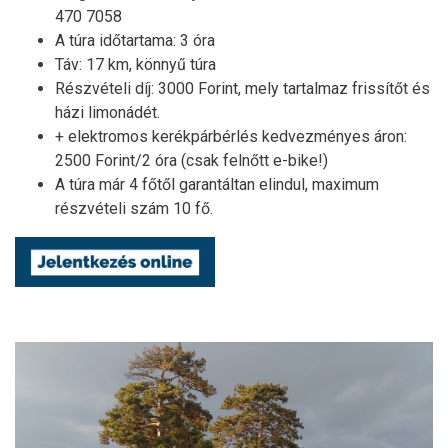
470 7058
A túra időtartama: 3 óra
Táv: 17 km, könnyű túra
Részvételi díj: 3000 Forint, mely tartalmaz frissítőt és
házi limonádét.
+ elektromos kerékpárbérlés kedvezményes áron:
2500 Forint/2 óra (csak felnőtt e-bike!)
A túra már 4 főtől garantáltan elindul, maximum
részvételi szám 10 fő.