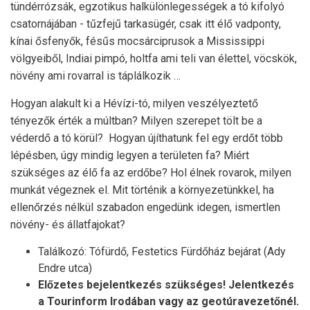
tündérrózsák, egzotikus halkülönlegességek a tó kifolyó
csatornájában - tűzfejű tarkasügér, csak itt élő vadponty,
kínai ősfenyők, fésűs mocsárciprusok a Mississippi
völgyeiből, Indiai pimpó, holtfa ami teli van élettel, vöcskök,
növény ami rovarral is táplálkozik …
Hogyan alakult ki a Hévízi-tó, milyen veszélyeztető
tényezők érték a múltban? Milyen szerepet tölt be a
véderdő a tó körül? Hogyan újíthatunk fel egy erdőt több
lépésben, úgy mindig legyen a területen fa? Miért
szükséges az élő fa az erdőbe? Hol élnek rovarok, milyen
munkát végeznek el. Mit történik a környezetünkkel, ha
ellenőrzés nélkül szabadon engedünk idegen, ismertlen
növény- és állatfajokat?
Találkozó: Tófürdő, Festetics Fürdőház bejárat (Ady
Endre utca)
Előzetes bejelentkezés szükséges! Jelentkezés
a Tourinform Irodában vagy az geotúravezetőnél.