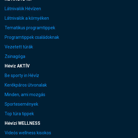
Látnivalók Hévízen
Látnivalók a környéken
Tematikus programtippek
Programtippek családoknak
Vezetett túrák
Zsinagóga
Hévíz AKTÍV
Be sporty in Hévíz
Kerékpáros útvonalak
Minden, ami mozgás
Sportesemények
Top túra tippek
Hévízi WELLNESS
Videós wellness kisokos