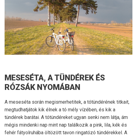
MESESÉTA, A TÜNDÉREK ÉS
RÓZSÁK NYOMÁBAN
A meseséta során megismerhetitek, a tótündérének titkait,
megtudhatjátok kik élnek a tó mély vízében, és kik a
tündérek barátai. A tótündéreket ugyan senki nem látja, ám
mégis mindenki nap mint nap találkozik a pink, lila, kék és
fehér fátyolruhába öltözött tavon ringatózó tündérekkel. A