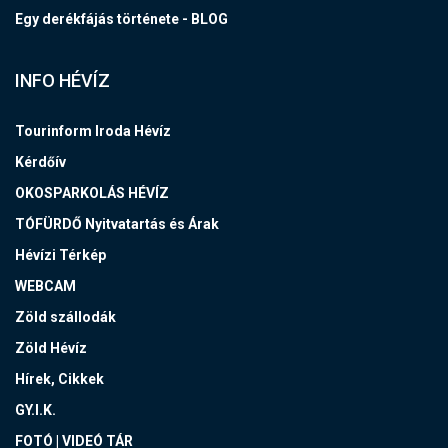
Egy derékfájás története - BLOG
INFO HÉVÍZ
Tourinform Iroda Hévíz
Kérdőív
OKOSPARKOLÁS HÉVÍZ
TÓFÜRDŐ Nyitvatartás és Árak
Hévízi Térkép
WEBCAM
Zöld szállodák
Zöld Hévíz
Hírek, Cikkek
GY.I.K.
FOTÓ | VIDEÓ TÁR