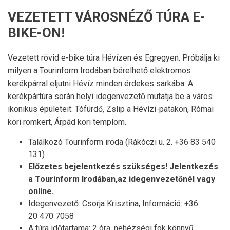
VEZETETT VÁROSNÉZŐ TÚRA E-
BIKE-ON!
Vezetett rövid e-bike túra Hévízen és Egregyen. Próbálja ki
milyen a Tourinform Irodában bérelhető elektromos
kerékpárral eljutni Hévíz minden érdekes sarkába. A
kerékpártúra során helyi idegenvezető mutatja be a város
ikonikus épületeit: Tófürdő, Zslip a Hévízi-patakon, Római
kori romkert, Árpád kori templom.
Találkozó Tourinform iroda (Rákóczi u. 2. +36 83 540
131)
Előzetes bejelentkezés szükséges! Jelentkezés
a Tourinform Irodában,az idegenvezetőnél vagy
online.
Idegenvezető: Csorja Krisztina, Információ: +36
20 470 7058
A túra időtartama: 2 óra, nehézségi fok könnyű