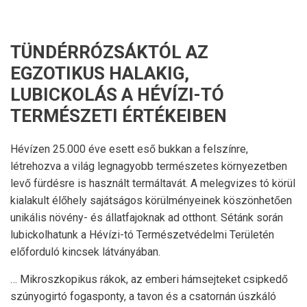
TÜNDÉRRÓZSÁKTÓL AZ
EGZOTIKUS HALAKIG,
LUBICKOLÁS A HÉVÍZI-TÓ
TERMÉSZETI ÉRTÉKEIBEN
Hévízen 25.000 éve esett eső bukkan a felszínre,
létrehozva a világ legnagyobb természetes környezetben
levő fürdésre is használt termáltavát. A melegvizes tó körül
kialakult élőhely sajátságos körülményeinek köszönhetően
unikális növény- és állatfajoknak ad otthont. Sétánk során
lubickolhatunk a Hévízi-tó Természetvédelmi Területén
előforduló kincsek látványában.
… Mikroszkopikus rákok, az emberi hámsejteket csipkedő
szúnyogirtó fogasponty, a tavon és a csatornán úszkáló