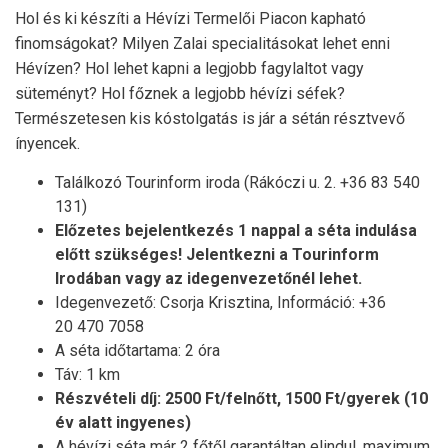
Hol és ki készíti a Hévízi Termelői Piacon kapható
finomságokat? Milyen Zalai specialitásokat lehet enni
Hévízen? Hol lehet kapni a legjobb fagylaltot vagy
süteményt? Hol főznek a legjobb hévízi séfek?
Természetesen kis kóstolgatás is jár a sétán résztvevő
ínyencek.
Találkozó Tourinform iroda (Rákóczi u. 2. +36 83 540
131)
Előzetes bejelentkezés 1 nappal a séta indulása
előtt szükséges! Jelentkezni a Tourinform
Irodában vagy az idegenvezetőnél lehet.
Idegenvezető: Csorja Krisztina, Információ: +36
20 470 7058
A séta időtartama: 2 óra
Táv: 1 km
Részvételi díj: 2500 Ft/felnőtt, 1500 Ft/gyerek (10
év alatt ingyenes)
A hévízi séta már 2 főtől garantáltan elindul, maximum