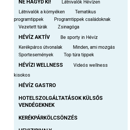
NE HAGYD KI!
Látnivalók Hévízen
Látnivalók a környéken
Tematikus
programtippek
Programtippek családoknak
Vezetett túrák
Zsinagóga
HÉVÍZ AKTÍV
Be sporty in Hévíz
Kerékpáros útvonalak
Minden, ami mozgás
Sportesemények
Top túra tippek
HÉVÍZI WELLNESS
Videós wellness
kisokos
HÉVÍZ GASTRO
HOTELSZOLGÁLTATÁSOK KÜLSŐS
VENDÉGEKNEK
KERÉKPÁRKÖLCSÖNZÉS