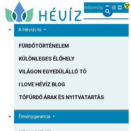
+36 83 540 131
heviz@tourinform.hu
A Hévízi-tó
FÜRDŐTÖRTÉNELEM
KÜLÖNLEGES ÉLŐHELY
VILÁGON EGYEDÜLÁLLÓ TÓ
I LOVE HÉVÍZ BLOG
TÓFÜRDŐ ÁRAK ÉS NYITVATARTÁS
Élménygarancia