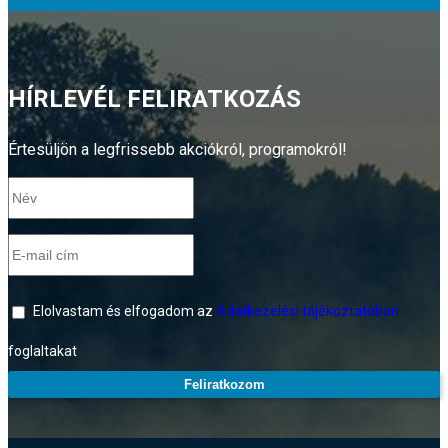
HÍRLEVÉL FELIRATKOZÁS
Értesüljön a legfrissebb akciókról, programokról!
Elolvastam és elfogadom az
Adatkezelési tájékoztatóban
foglaltakat
Feliratkozom