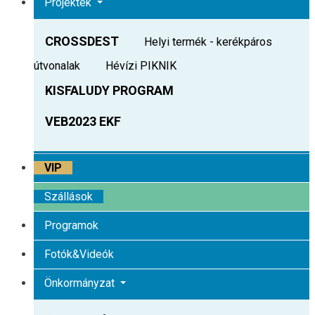
Projektek
CROSSDEST
Helyi termék - kerékpáros
útvonalak
Hévízi PIKNIK
KISFALUDY PROGRAM
VEB2023 EKF
VIP
Szállások
Programok
Fotók&Videók
Önkormányzat