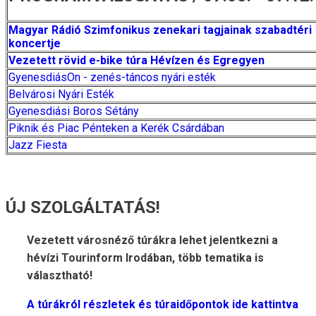
Magyar Rádió Szimfonikus zenekari tagjainak szabadtéri
koncertje
Vezetett rövid e-bike túra Hévízen és Egregyen
GyenesdiásOn - zenés-táncos nyári esték
Belvárosi Nyári Esték
Gyenesdiási Boros Sétány
Piknik és Piac Pénteken a Kerék Csárdában
Jazz Fiesta
ÚJ SZOLGÁLTATÁS!
Vezetett városnéző túrákra lehet jelentkezni a
hévízi Tourinform Irodában, több tematika is
választható!
A túrákról részletek és túraidőpontok ide kattintva