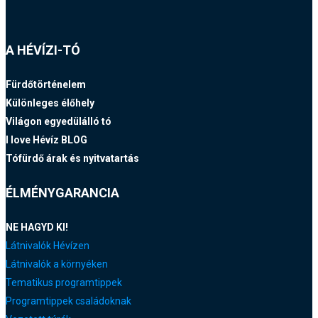
A HÉVÍZI-TÓ
Fürdőtörténelem
Különleges élőhely
Világon egyedülálló tó
I love Hévíz BLOG
Tófürdő árak és nyitvatartás
ÉLMÉNYGARANCIA
NE HAGYD KI!
Látnivalók Hévízen
Látnivalók a környéken
Tematikus programtippek
Programtippek családoknak