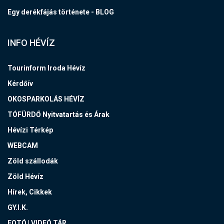
Egy derékfájás története - BLOG
INFO HÉVÍZ
Tourinform Iroda Hévíz
Kérdőív
OKOSPARKOLÁS HÉVÍZ
TÓFÜRDŐ Nyitvatartás és Árak
Hévízi Térkép
WEBCAM
Zöld szállodák
Zöld Hévíz
Hírek, Cikkek
GY.I.K.
FOTÓ | VIDEÓ TÁR