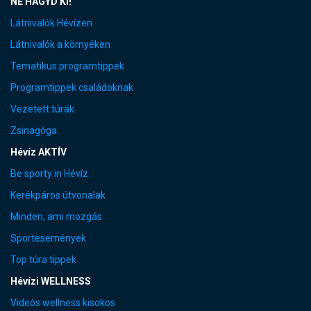
NE HAGYD KI!
Látnivalók Hévízen
Látnivalók a környéken
Tematikus programtippek
Programtippek családoknak
Vezetett túrák
Zsinagóga
Hévíz AKTÍV
Be sporty in Hévíz
Kerékpáros útvonalak
Minden, ami mozgás
Sportesemények
Top túra tippek
Hévízi WELLNESS
Videós wellness kisokos