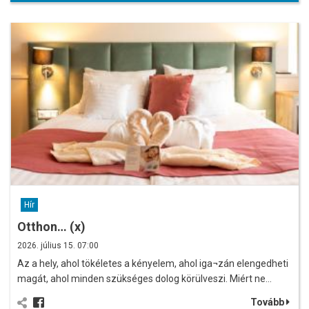
Hír
Otthon… (x)
2026. július 15. 07:00
Az a hely, ahol tökéletes a kényelem, ahol iga¬zán elengedheti
magát, ahol minden szükséges dolog körülveszi. Miért ne…
Tovább