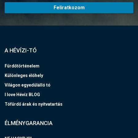
Feliratkozom
A HÉVÍZI-TÓ
Fürdőtörténelem
Különleges élőhely
Világon egyedülálló tó
I love Hévíz BLOG
Tófürdő árak és nyitvatartás
ÉLMÉNYGARANCIA