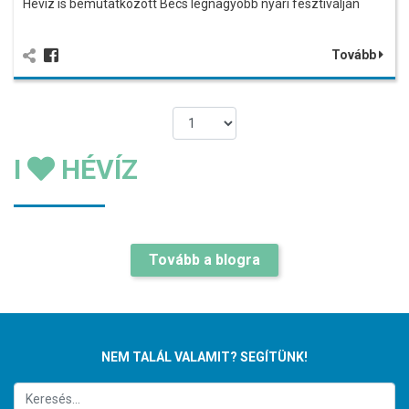
Hévíz is bemutatkozott Bécs legnagyobb nyári fesztiválján
Tovább
I
HÉVÍZ
Tovább a blogra
NEM TALÁL VALAMIT? SEGÍTÜNK!