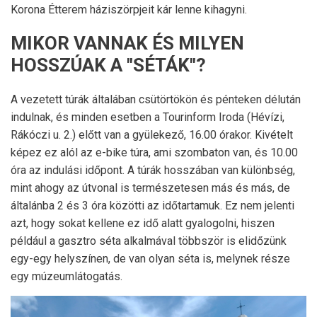
Korona Étterem háziszörpjeit kár lenne kihagyni.
MIKOR VANNAK ÉS MILYEN
HOSSZÚAK A "SÉTÁK"?
A vezetett túrák általában csütörtökön és pénteken délután
indulnak, és minden esetben a Tourinform Iroda (Hévízi,
Rákóczi u. 2.) előtt van a gyülekező, 16.00 órakor. Kivételt
képez ez alól az e-bike túra, ami szombaton van, és 10.00
óra az indulási időpont. A túrák hosszában van különbség,
mint ahogy az útvonal is természetesen más és más, de
általánba 2 és 3 óra közötti az időtartamuk. Ez nem jelenti
azt, hogy sokat kellene ez idő alatt gyalogolni, hiszen
például a gasztro séta alkalmával többször is elidőzünk
egy-egy helyszínen, de van olyan séta is, melynek része
egy múzeumlátogatás.