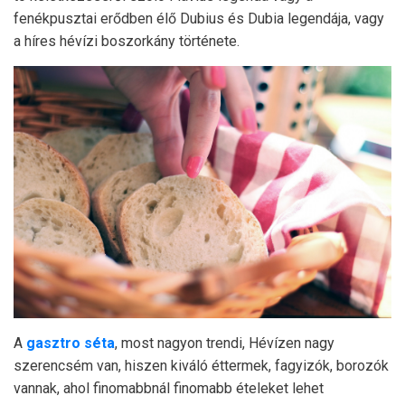
fenékpusztai erődben élő Dubius és Dubia legendája, vagy
a híres hévízi boszorkány története.
A
gasztro séta
, most nagyon trendi, Hévízen nagy
szerencsém van, hiszen kiváló éttermek, fagyizók, borozók
vannak, ahol finomabbnál finomabb ételeket lehet