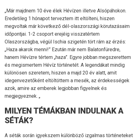
„Már majdnem 10 éve élek Hévízen illetve Alsópáhokon.
Eredetileg 1 hónapot terveztem itt eltölteni, hiszen
megvoltak már következő dél-olaszországi körutazásaim
időpontjai. 1-2 csoport erejéig visszatértem
Olaszországba, végül Ischia szigetén tört rám az érzés:
„Haza akarok menni!” Ezután már nem Balatonfüredre,
hanem Hévízre tértem „haza”. Egyre jobban megszerettem
és megismertem Hévíz történetét. A legendákat mindig
különösen szeretem, hiszen a majd 20 év alatt, amit
idegenvezetőként eltöltöttem a mesék, az érdekességek
azok, amire az emberek legjobban figyelnek és
megjegyeznek. „
MILYEN TÉMÁKBAN INDULNAK A
SÉTÁK?
A séták során igyekszem különböző izgalmas történeteket