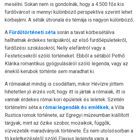
mesélni. Sokan nem is gondolnák, hogy a 4.500 fős kis
fürdővárost is mennyi különböző perspektíva szerint lehet
körbejárni. A séták útvonala és témája is nagyon különböző.
A
Fürdőtörténeti séta
során a tavat körbesétálva
hallhatnak érdekes terápiákról, az első fürdőépületekről,
fürdőzési szokásokról, Nelly elefántról vagy a
Festeticsekről szóló történeket. Ebből a sétából Pethő
Klárika romantikus gyógyulásáról szóló legenda, vagy az
éneklő kerubok történte sem maradhat ki.
A rómaiakat mindig is csodáltam, mikor Hévízre jöttem
hihetetlen jó érzés volt, hogy itt is jártak a rómaiak, itt is
vannak érdekes római kori épületek és leletek. Szintén
történelmi séta a
római legendák és emlékek
,
a Villa
Rustica romok története, az Egregyi múzeumban kiállított
tárgyak, mint az őzike szobor, mozaikok, függők,
vízvezeték-maradványok története. És nem utolsósorban a
tó keletkezéséről szóló Flavius legenda vagy a