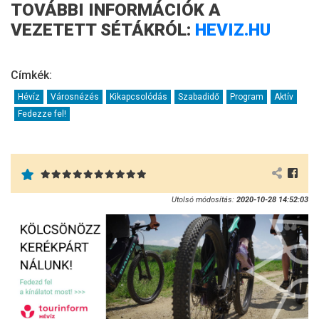
TOVÁBBI INFORMÁCIÓK A
VEZETETT SÉTÁKRÓL:
HEVIZ.HU
Címkék:
Hévíz
Városnézés
Kikapcsolódás
Szabadidő
Program
Aktív
Fedezze fel!
Utolsó módosítás:
2020-10-28 14:52:03