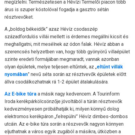
megízlelni. Természetesen a Hévízi Termelői piacon több
árus is szuper kóstolóval fogadja a gasztro sétán
résztvevőket.
A „boldog békeidők” azaz Hévíz csodaszép
századfordulós villái mellett is érdemes megállni kicsit és
meghallgatni, mit mesélnek az ódon falak. Hévíz abban a
szerencsés helyzetben van, hogy több gyönyörű villaépület
szinte eredeti formájában megmaradt, vannak azonban
olyan épületek, melye teljesen eltűntek, az „
eltűnt villák
nyomában
” nevű séta során az résztvevők épületek előtt
állva csodálkozhatnak rá 1-2 épület átalakulására.
Az E-bike túra
a másik nagy kedvencem. A Tourinform
Iroda kerékpárkölcsönzője jóvoltából a túrán résztvevők
kedvezményesen próbálhatják ki, milyen könnyű dolog
elektromos kerékpáron „felrepülni” Hévíz dimbes-dombos
utcáin. Az e-bike túra során a részvevők nagyon könnyen
eljuthatnak a város egyik zugából a másikra, útközben a