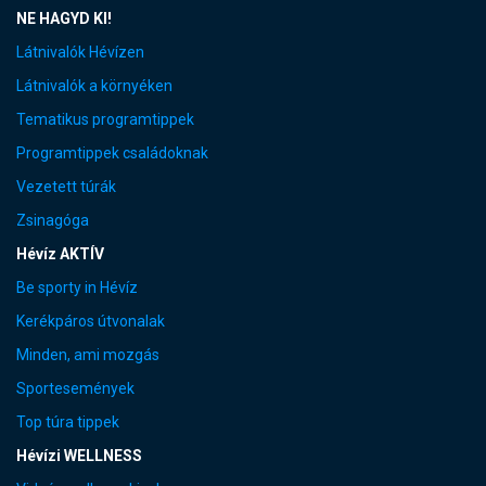
NE HAGYD KI!
Látnivalók Hévízen
Látnivalók a környéken
Tematikus programtippek
Programtippek családoknak
Vezetett túrák
Zsinagóga
Hévíz AKTÍV
Be sporty in Hévíz
Kerékpáros útvonalak
Minden, ami mozgás
Sportesemények
Top túra tippek
Hévízi WELLNESS