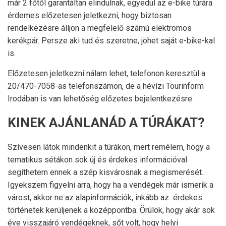
már 2 főtől garantáltan elindulnak, egyedül az e-bike túrára
érdemes előzetesen jeletkezni, hogy biztosan
rendelkezésre álljon a megfelelő számú elektromos
kerékpár. Persze aki tud és szeretne, jöhet saját e-bike-kal
is.
Előzetesen jeletkezni nálam lehet, telefonon keresztül a
20/470-7058-as telefonszámon, de a hévízi Tourinform
Irodában is van lehetőség előzetes bejelentkezésre.
KINEK AJÁNLANÁD A TÚRÁKAT?
Szívesen látok mindenkit a túrákon, mert remélem, hogy a
tematikus sétákon sok új és érdekes információval
segíthetem ennek a szép kisvárosnak a megismerését.
Igyekszem figyelni arra, hogy ha a vendégek már ismerik a
várost, akkor ne az alapinformációk, inkább az érdekes
történetek kerüljenek a középpontba. Örülök, hogy akár sok
éve visszajáró vendégeknek, sőt volt, hogy helyi