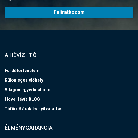
Feliratkozom
A HÉVÍZI-TÓ
Fürdőtörténelem
Különleges élőhely
Világon egyedülálló tó
I love Hévíz BLOG
Tófürdő árak és nyitvatartás
ÉLMÉNYGARANCIA