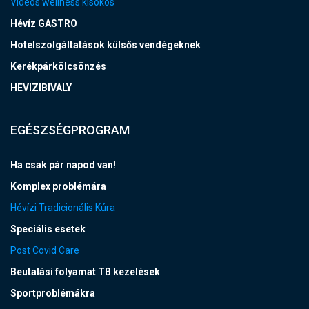
Videós wellness kisokos
Hévíz GASTRO
Hotelszolgáltatások külsős vendégeknek
Kerékpárkölcsönzés
HEVIZIBIVALY
EGÉSZSÉGPROGRAM
Ha csak pár napod van!
Komplex problémára
Hévízi Tradicionális Kúra
Speciális esetek
Post Covid Care
Beutalási folyamat TB kezelések
Sportproblémákra