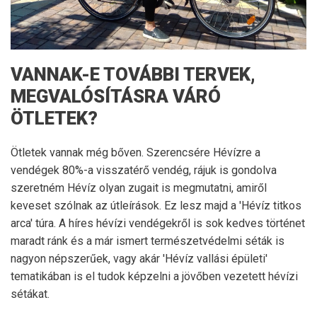
VANNAK-E TOVÁBBI TERVEK,
MEGVALÓSÍTÁSRA VÁRÓ
ÖTLETEK?
Ötletek vannak még bőven. Szerencsére Hévízre a
vendégek 80%-a visszatérő vendég, rájuk is gondolva
szeretném Hévíz olyan zugait is megmutatni, amiről
keveset szólnak az útleírások. Ez lesz majd a 'Hévíz titkos
arca' túra. A híres hévízi vendégekről is sok kedves történet
maradt ránk és a már ismert természetvédelmi séták is
nagyon népszerűek, vagy akár 'Hévíz vallási épületi'
tematikában is el tudok képzelni a jövőben vezetett hévízi
sétákat.