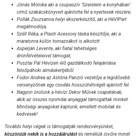
Jónás Mónika aki a csupaszív ’Szerelem a konyhában’
című szakácskönyveit ajánlotta fel a nyertesek részére;
Pollák Zsuzsanna helyi ékszerkészítő, aki a HéVIPart
megálmodója;
Széll Réka, a Plastr Acessory táska készítője, aki a
maratonra külön tornazsákot is alkotott.
Asperján Levente, aki fiatal tehetséges
drónfelvételeivel támogat;
Pusztai Pál Hévízen élő gazdálkodó felajánlása
felsőpáhoki almáskertjéből.
Fodor Andrea az Astória Panzió vezetője a legidősebb
versenyzőnek egy csodás hosszúhétvégét ajánlott fel.
Nagyon örülünk a hévízi Dekor Művek csapatának,
akik az összes nyomdai anyaggal támogattak minket.
Minőségi anyagokat kaptunk, emellett mobilak és
kedvesek!
További helyi cégek is támogatják rendezvényünket,
köszönjük nekik is a hozzájárulást
és reméljük jövőre minél