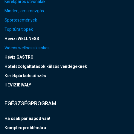
Kerékpáros útvonalak
Minden, ami mozgás
Sportesemények
Top túra tippek
Hévízi WELLNESS
Videós wellness kisokos
Hévíz GASTRO
Hotelszolgáltatások külsős vendégeknek
Kerékpárkölcsönzés
HEVIZIBIVALY
EGÉSZSÉGPROGRAM
Ha csak pár napod van!
Komplex problémára