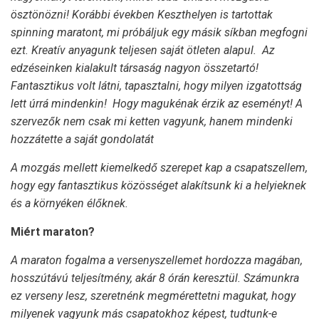
ösztönözni! Korábbi években Keszthelyen is tartottak
spinning maratont, mi próbáljuk egy másik síkban megfogni
ezt. Kreatív anyagunk teljesen saját ötleten alapul.
Az
edzéseinken kialakult társaság nagyon összetartó!
Fantasztikus volt látni, tapasztalni, hogy milyen izgatottság
lett úrrá mindenkin! Hogy magukénak érzik az eseményt! A
szervezők nem csak mi ketten vagyunk, hanem mindenki
hozzátette a saját gondolatát
A mozgás mellett kiemelkedő szerepet kap a csapatszellem,
hogy egy fantasztikus közösséget alakítsunk ki a helyieknek
és a környéken élőknek.
Miért maraton?
A maraton fogalma a versenyszellemet hordozza magában,
hosszútávú teljesítmény, akár 8 órán keresztül. Számunkra
ez verseny lesz, szeretnénk megmérettetni magukat, hogy
milyenek vagyunk más csapatokhoz képest, tudtunk-e