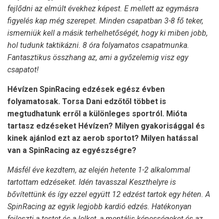
fejlődni az elmúlt évekhez képest. E mellett az egymásra
figyelés kap még szerepet. Minden csapatban 3-8 fő teker,
ismerniük kell a másik terhelhetőségét, hogy ki miben jobb,
hol tudunk taktikázni. 8 óra folyamatos csapatmunka.
Fantasztikus összhang az, ami a győzelemig visz egy
csapatot!
Hévízen SpinRacing edzések egész évben
folyamatosak. Torsa Dani edzőtől többet is
megtudhatunk erről a különleges sportról. Mióta
tartasz edzéseket Hévízen? Milyen gyakorisággal és
kinek ajánlod ezt az aerob sportot? Milyen hatással
van a SpinRacing az egyészségre?
Másfél éve kezdtem, az elején hetente 1-2 alkalommal
tartottam edzéseket. Idén tavasszal Keszthelyre is
bővítettünk és így ezzel együtt 12 edzést tartok egy héten. A
SpinRacing az egyik legjobb kardió edzés. Hatékonyan
fejleszti a testet és a lelket, a mentális képességeket és az