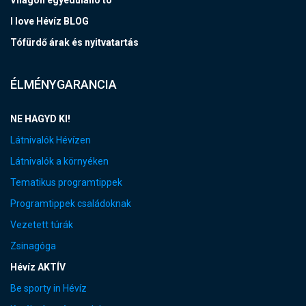
I love Hévíz BLOG
Tófürdő árak és nyitvatartás
ÉLMÉNYGARANCIA
NE HAGYD KI!
Látnivalók Hévízen
Látnivalók a környéken
Tematikus programtippek
Programtippek családoknak
Vezetett túrák
Zsinagóga
Hévíz AKTÍV
Be sporty in Hévíz