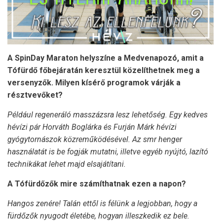
A SpinDay Maraton helyszíne a Medvenapozó, amit a
Tófürdő főbejáratán keresztül közelíthetnek meg a
versenyzők. Milyen kísérő programok várják a
résztvevőket?
Például regeneráló masszázsra lesz lehetőség. Egy kedves
hévízi pár Horváth Boglárka és Furján Márk hévízi
gyógytornászok közreműködésével. Az smr henger
használatát is be fogják mutatni, illetve egyéb nyújtó, lazító
technikákat lehet majd elsajátítani.
A Tófürdőzők mire számíthatnak ezen a napon?
Hangos zenére! Talán ettől is félünk a legjobban, hogy a
fürdőzők nyugodt életébe, hogyan illeszkedik ez bele.