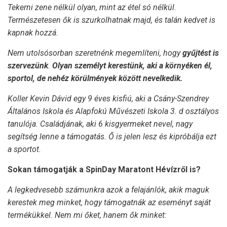
Tekerni zene nélkül olyan, mint az étel só nélkül.
Természetesen ők is szurkolhatnak majd, és talán kedvet is
kapnak hozzá.
Nem utolsósorban szeretnénk megemlíteni, hogy
gyűjtést is
szervezünk
.
Olyan személyt kerestünk, aki a környéken él,
sportol, de nehéz körülmények között nevelkedik.
Koller Kevin Dávid egy 9 éves kisfiú, aki a Csány-Szendrey
Általános Iskola és Alapfokú Művészeti Iskola 3. d osztályos
tanulója. Családjának, aki 6 kisgyermeket nevel, nagy
segítség lenne a támogatás. Ő is jelen lesz és kipróbálja ezt
a sportot.
Sokan támogatják a SpinDay Maratont Hévízről is?
A legkedvesebb számunkra azok a felajánlók, akik maguk
kerestek meg minket, hogy támogatnák az eseményt saját
termékükkel. Nem mi őket, hanem ők minket: