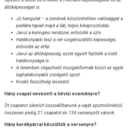
állóképességet is.
Jó hangulat – a zenének köszönhetően valósággal a
pedálra tapad majd a láb, teljes kikapcsolódás.
Javul a keringési rendszer, erősödik a szív.
Hatékonyabb lesz a vér oxigénszállító képessége,
erősödik az érfal.
Javul az állóképesség, ezzel együtt fejlődik a tüdő
hatékonysága is.
A teremben végezhető mozgásformák közül az egyik
leghatékonyabb zsírégető sport.
Kiváló feszültség levezető.
Hány csapat nevezett a hévízi eseményre?
Öt
csapatot sikerült összeállítanunk a saját sportolóinkból,
összesen pedig 21 csapatot és 134 versenyzőt várunk
.
Hány kerékpárral készültök a versenyre?