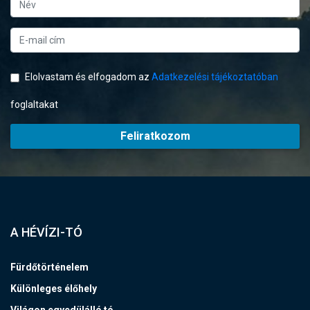
Elolvastam és elfogadom az
Adatkezelési tájékoztatóban
foglaltakat
Feliratkozom
A HÉVÍZI-TÓ
Fürdőtörténelem
Különleges élőhely
Világon egyedülálló tó