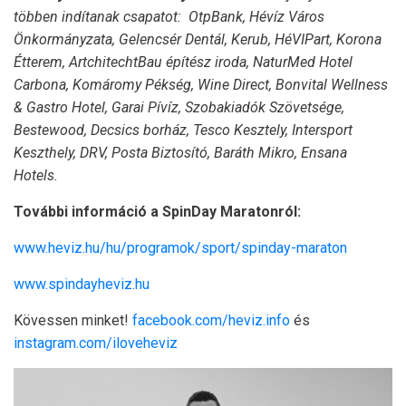
többen indítanak csapatot: OtpBank, Hévíz Város
Önkormányzata, Gelencsér Dentál, Kerub, HéVIPart, Korona
Étterem, ArtchitechtBau építész iroda, NaturMed Hotel
Carbona, Komáromy Pékség, Wine Direct, Bonvital Wellness
& Gastro Hotel, Garai Pívíz, Szobakiadók Szövetsége,
Bestewood, Decsics borház, Tesco Kesztely, Intersport
Keszthely, DRV, Posta Biztosító, Baráth Mikro, Ensana
Hotels.
További információ a SpinDay Maratonról:
www.heviz.hu/hu/programok/sport/spinday-maraton
www.spindayheviz.hu
Kövessen minket!
facebook.com/heviz.info
és
instagram.com/iloveheviz