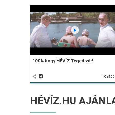
100% hogy HÉVÍZ Téged vár!
Továb
HÉVÍZ.HU AJÁNL