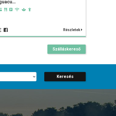
Iguacu…
Részletek
Szálláskereső
Keresés