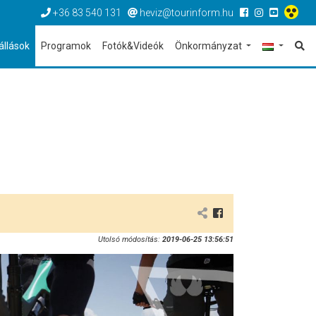
+36 83 540 131
heviz@tourinform.hu
állások
Programok
Fotók&Videók
Önkormányzat
Utolsó módosítás:
2019-06-25 13:56:51