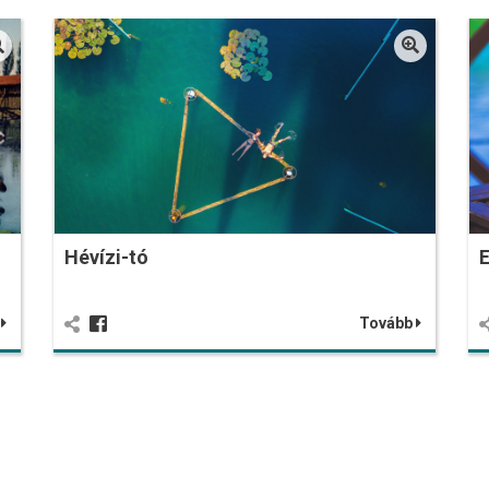
Hévízi-tó
b
Tovább