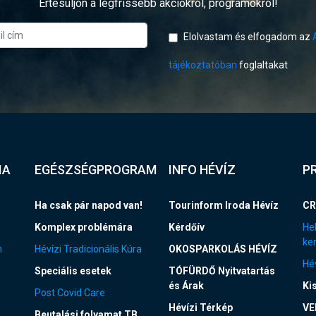
Értesüljön a legfrissebb akciókról, programokról!
Elolvastam és elfogadom az
tájékoztatóban
foglaltakat
IA
EGÉSZSÉGPROGRAM
INFO HÉVÍZ
P
Ha csak pár napod van!
Tourinform Iroda Hévíz
CR
Komplex problémára
Kérdőív
Hel
ke
n
Hévízi Tradicionális Kúra
OKOSPARKOLÁS HÉVÍZ
Hév
Speciális esetek
TÓFÜRDŐ Nyitvatartás
és Árak
Ki
Post Covid Care
Hévízi Térkép
VE
Beutalási folyamat TB