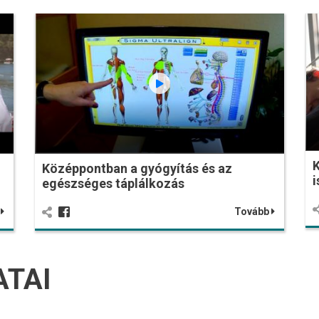
K
Középpontban a gyógyítás és az
i
egészséges táplálkozás
b
Tovább
ATAI