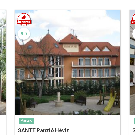
9.7
Panzió
SANTE Panzió Hévíz