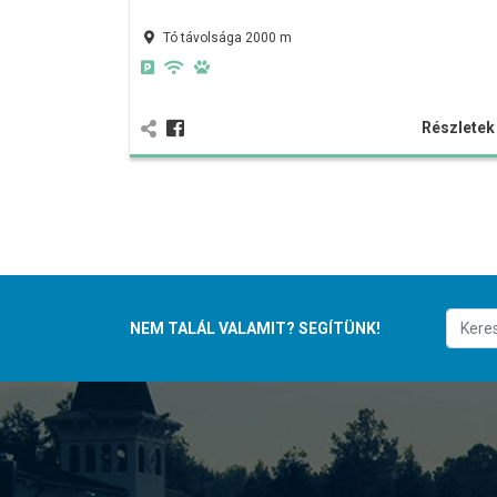
Tó távolsága 2000 m
Részlete
NEM TALÁL VALAMIT? SEGÍTÜNK!