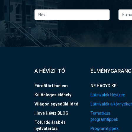
A HÉVÍZI-TÓ
ÉLMÉNYGARANC
Fürdőtörténelem
NE HAGYD KI!
Különleges élőhely
Látnivalók Hévízen
Világon egyedülálló tó
Látnivalók a környéke
I love Hévíz BLOG
Tematikus
programtippek
Tófürdő árak és
nyitvatartás
Programtippek