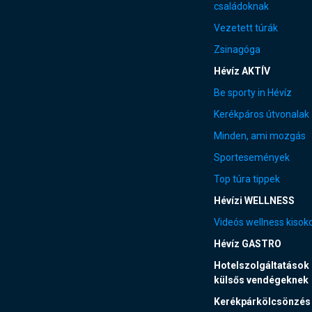
családoknak
Vezetett túrák
Zsinagóga
Hévíz AKTÍV
Be sporty in Hévíz
Kerékpáros útvonalak
Minden, ami mozgás
Sportesemények
Top túra tippek
Hévízi WELLNESS
Videós wellness kisok
Hévíz GASTRO
Hotelszolgáltatások
külsős vendégeknek
Kerékpárkölcsönzés