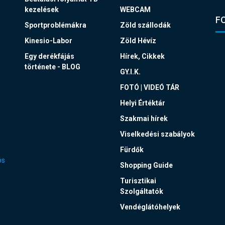
kezelések
WEBCAM
F
Sportproblémákra
Zöld szállodák
Kinesio-Labor
Zöld Hévíz
Egy derékfájás
Hírek, Cikkek
története - BLOG
GY.I.K.
FOTÓ | VIDEÓ TÁR
Helyi Értéktár
Szakmai hírek
Viselkedési szabályok
Fürdők
os
Shopping Guide
Turisztikai
Szolgáltatók
Vendéglátóhelyek