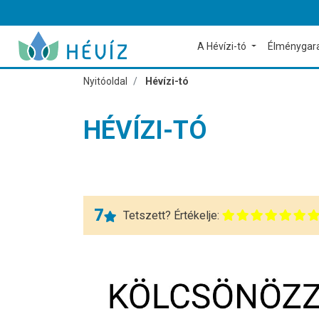
A Hévízi-tó
Élménygar
Nyitóoldal
Hévízi-tó
HÉVÍZI-TÓ
7
Tetszett? Értékelje: