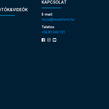
KAPCSOLAT
OTÓK&VIDEÓK
E-mail:
heviz@tourinform.hu
Telefon:
+36 83 540 131