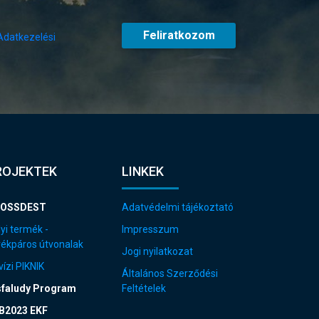
Feliratkozom
Adatkezelési
ROJEKTEK
LINKEK
OSSDEST
Adatvédelmi tájékoztató
yi termék -
Impresszum
rékpáros útvonalak
Jogi nyilatkozat
ízi PIKNIK
Általános Szerződési
sfaludy Program
Feltételek
B2023 EKF