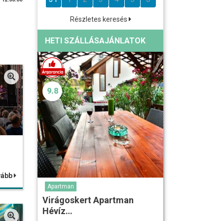
Részletes keresés
HETI SZÁLLÁSAJÁNLATOK
9.8
vább
Apartman
Virágoskert Apartman
Hévíz…