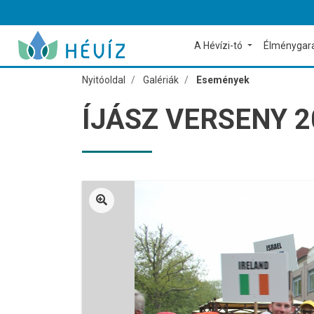
A Hévízi-tó
Élménygar
Nyitóoldal
Galériák
Események
ÍJÁSZ VERSENY 2