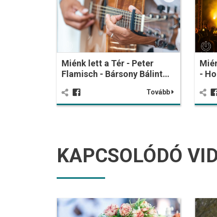
Miénk lett a Tér - Peter
Mién
Flamisch - Bársony Bálint…
- Ho
Tovább
KAPCSOLÓDÓ VI