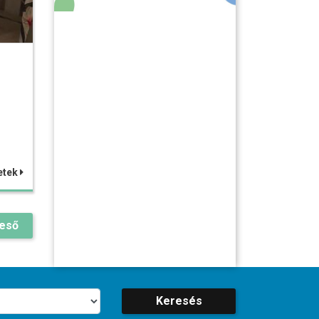
etek
reső
Keresés