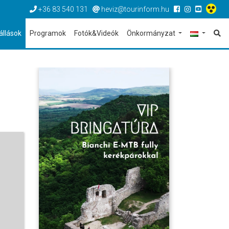
+36 83 540 131
heviz@tourinform.hu
állások
Programok
Fotók&Videók
Önkormányzat