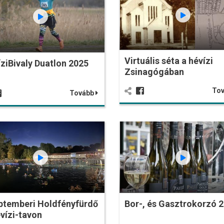
Virtuális séta a hévízi
ziBivaly Duatlon 2025
Zsinagógában
To
Tovább
ptemberi Holdfényfürdő
Bor-, és Gasztrokorzó 
vízi-tavon