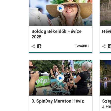
Boldog Békeidők Hévíze
Héví
2025
Tovább
3. SpinDay Maraton Hévíz
Sze
a Hé