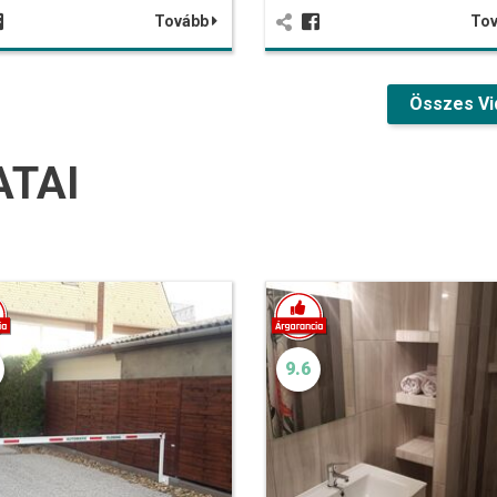
Tovább
To
Összes Vi
ATAI
9.6