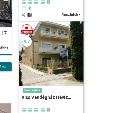
Részletek
.17.
9.7
vább
éria
Vendégház
Kiss Vendégház Hévíz…