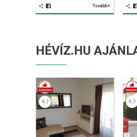
Tovább
HÉVÍZ.HU AJÁNL
9.7
9.7