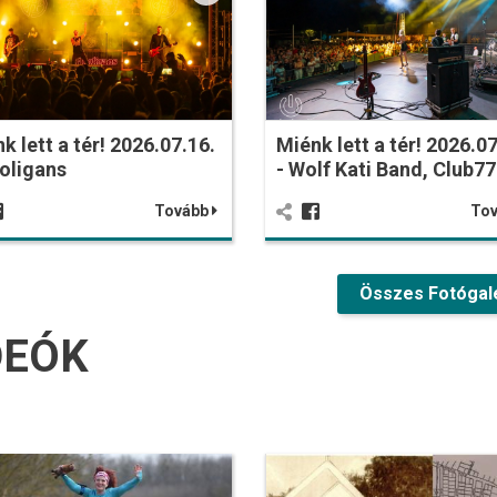
k lett a tér! 2026.07.16.
Miénk lett a tér! 2026.07
oligans
- Wolf Kati Band, Club77
Tovább
To
Összes Fotógal
DEÓK