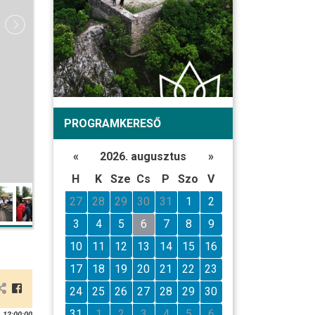
PROGRAMKERESŐ
«
2026. augusztus
»
H
K
Sze
Cs
P
Szo
V
27
28
29
30
31
1
2
3
4
5
6
7
8
9
10
11
12
13
14
15
16
17
18
19
20
21
22
23
24
25
26
27
28
29
30
31
1
2
3
4
5
6
 12:00:00