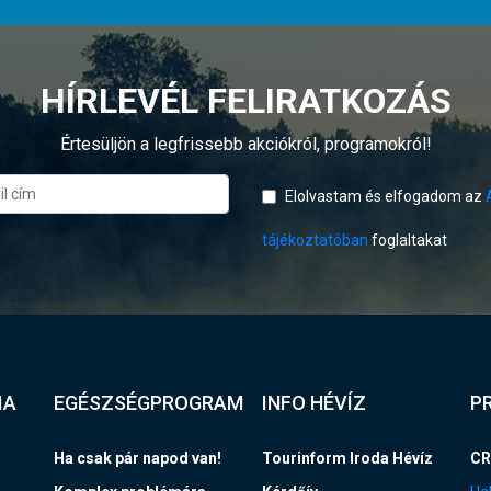
HÍRLEVÉL FELIRATKOZÁS
Értesüljön a legfrissebb akciókról, programokról!
Elolvastam és elfogadom az
tájékoztatóban
foglaltakat
IA
EGÉSZSÉGPROGRAM
INFO HÉVÍZ
P
Ha csak pár napod van!
Tourinform Iroda Hévíz
CR