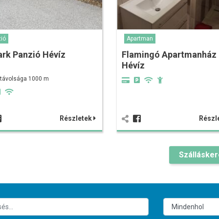
ió
Apartman
rk Panzió Hévíz
Flamingó Apartmanház
Hévíz
 távolsága 1000 m
Részletek
Részl
Szálláske