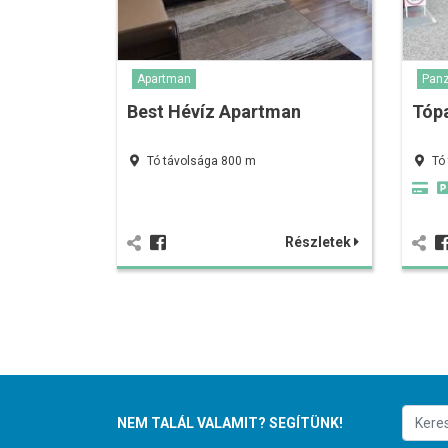
Apartman
Panz
Best Hévíz Apartman
Tópa
Tó távolsága 800 m
Tó
Részletek
NEM TALÁL VALAMIT? SEGÍTÜNK!