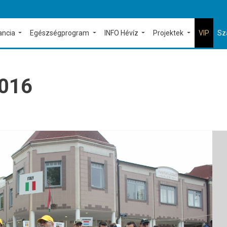
ancia
Egészségprogram
INFO Hévíz
Projektek
VIP
Sz
016