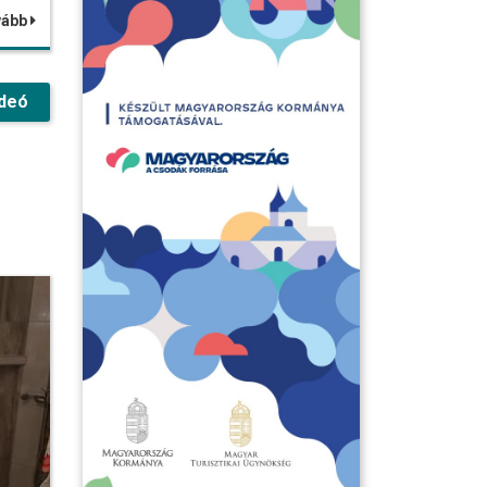
vább
deó