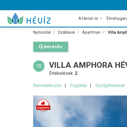
A Hévízi-tó
Élménygar
Nyitóoldal
Szállások
Apartman
Villa Amp
Új keresés
VILLA AMPHORA HÉ
10
Értékelések:
2
Bemutatkozás
Foglalás
Szolgáltatások