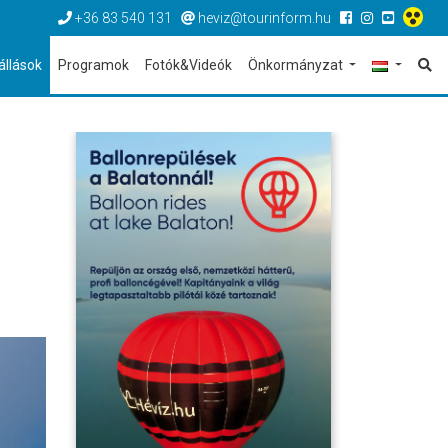
+36 83 540 131
heviz@tourinform.hu
állások
Programok
Fotók&Videók
Önkormányzat