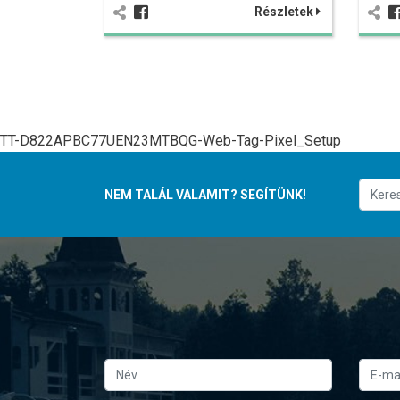
Részletek
TT-D822APBC77UEN23MTBQG-Web-Tag-Pixel_Setup
NEM TALÁL VALAMIT? SEGÍTÜNK!