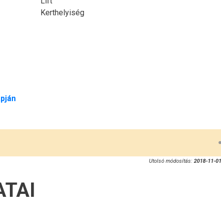
Lift
Kerthelyiség
pján
Utolsó módosítás:
2018-11-01
ATAI