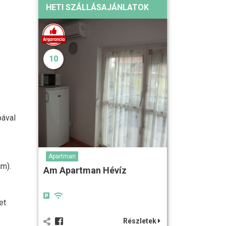
HETI SZÁLLÁSAJÁNLATOK
10
bával
Apartman
m).
Am Apartman Hévíz
et
Részletek