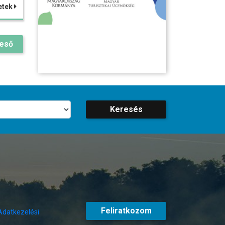
etek
reső
Keresés
Feliratkozom
Adatkezelési