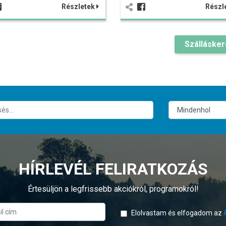
Részletek
Részl
Szálláske
HÍRLEVÉL FELIRATKOZÁS
Értesüljön a legfrissebb akciókról, programokról!
Elolvastam és elfogadom az