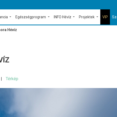
ancia
Egészségprogram
INFO Hévíz
Projektek
VIP
Sz
hora Hévíz
VÍZ
Térkép