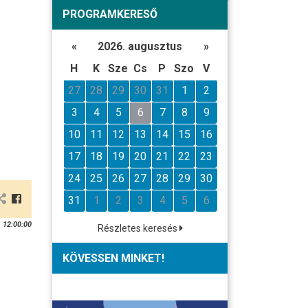
PROGRAMKERESŐ
«
2026. augusztus
»
H
K
Sze
Cs
P
Szo
V
27
28
29
30
31
1
2
3
4
5
6
7
8
9
10
11
12
13
14
15
16
17
18
19
20
21
22
23
24
25
26
27
28
29
30
31
1
2
3
4
5
6
 12:00:00
Részletes keresés
KÖVESSEN MINKET!