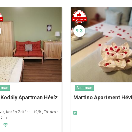
9.3
rtman
Apartman
 Kodály Apartman Hévíz
Martino Apartment Hév
víz, Kodály Zoltán u. 10/B., Tó távols
00 m