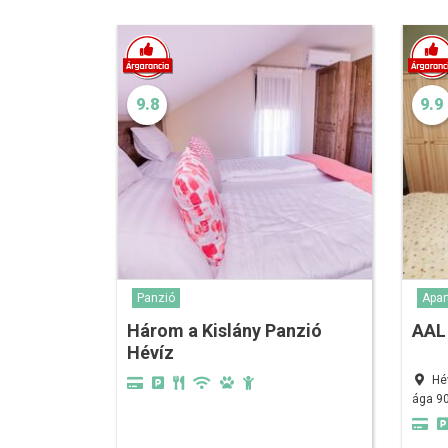
9.8
9.9
Panzió
Apa
Három a Kislány Panzió
AAL
Hévíz
Hé
ága 9