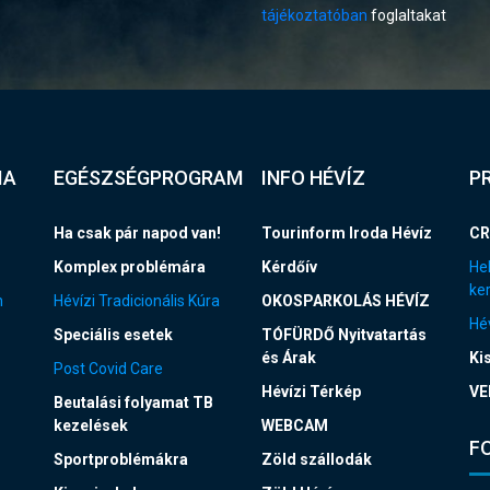
tájékoztatóban
foglaltakat
IA
EGÉSZSÉGPROGRAM
INFO HÉVÍZ
P
Ha csak pár napod van!
Tourinform Iroda Hévíz
CR
Komplex problémára
Kérdőív
Hel
ke
n
Hévízi Tradicionális Kúra
OKOSPARKOLÁS HÉVÍZ
Hév
Speciális esetek
TÓFÜRDŐ Nyitvatartás
és Árak
Ki
Post Covid Care
Hévízi Térkép
VE
Beutalási folyamat TB
kezelések
WEBCAM
F
Sportproblémákra
Zöld szállodák