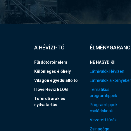
A HÉVÍZI-TÓ
ÉLMÉNYGARANC
Fürdőtörténelem
NE HAGYD KI!
Különleges élőhely
Látnivalók Hévízen
Világon egyedülálló tó
Látnivalók a környéke
I love Hévíz BLOG
Tematikus
programtippek
Tófürdő árak és
nyitvatartás
Programtippek
családoknak
Vezetett túrák
Zsinagóga