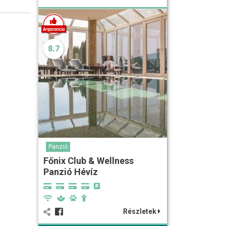
8.7
Panzió
Főnix Club & Wellness
Panzió Hévíz
Részletek