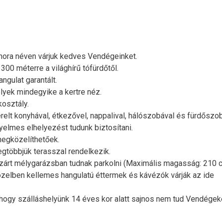
phora néven várjuk kedves Vendégeinket.
300 méterre a világhírű tófürdőtől.
ngulat garantált.
yek mindegyike a kertre néz.
kosztály.
erelt konyhával, étkezővel, nappalival, hálószobával és fürdőszo
elmes elhelyezést tudunk biztosítani.
megközelíthetőek.
legtöbbjük terasszal rendelkezik.
zárt mélygarázsban tudnak parkolni (Maximális magasság: 210 c
 közelben kellemes hangulatú éttermek és kávézók várják az ide
hogy szálláshelyünk 14 éves kor alatt sajnos nem tud Vendégek