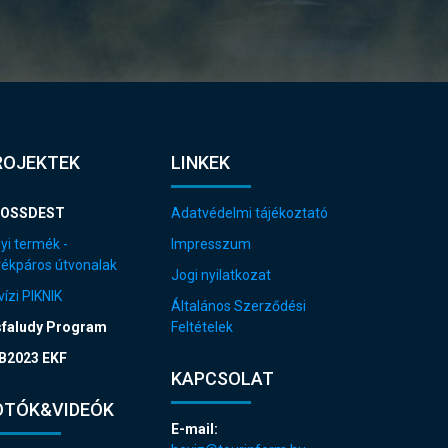
ROJEKTEK
LINKEK
OSSDEST
Adatvédelmi tájékoztató
yi termék -
Impresszum
rékpáros útvonalak
Jogi nyilatkozat
ízi PIKNIK
Általános Szerződési
sfaludy Program
Feltételek
B2023 EKF
KAPCSOLAT
OTÓK&VIDEÓK
E-mail: