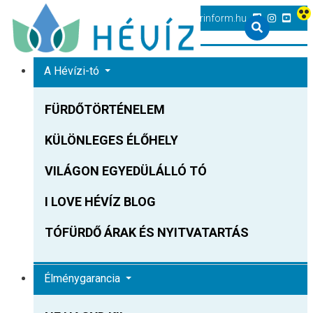
+36 83 540 131
heviz@tourinform.hu
A Hévízi-tó
FÜRDŐTÖRTÉNELEM
KÜLÖNLEGES ÉLŐHELY
VILÁGON EGYEDÜLÁLLÓ TÓ
I LOVE HÉVÍZ BLOG
TÓFÜRDŐ ÁRAK ÉS NYITVATARTÁS
Élménygarancia