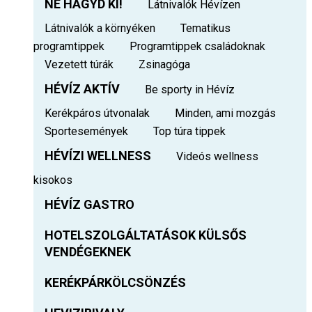
NE HAGYD KI!
Látnivalók Hévízen
Látnivalók a környéken
Tematikus
programtippek
Programtippek családoknak
Vezetett túrák
Zsinagóga
HÉVÍZ AKTÍV
Be sporty in Hévíz
Kerékpáros útvonalak
Minden, ami mozgás
Sportesemények
Top túra tippek
HÉVÍZI WELLNESS
Videós wellness
kisokos
HÉVÍZ GASTRO
HOTELSZOLGÁLTATÁSOK KÜLSŐS
VENDÉGEKNEK
KERÉKPÁRKÖLCSÖNZÉS