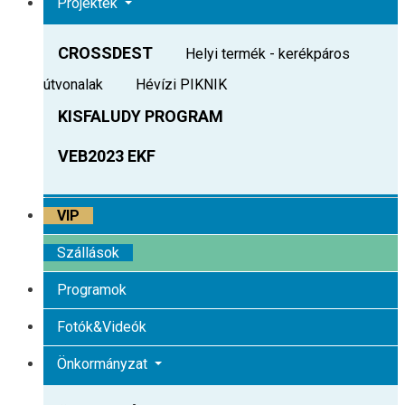
Projektek
CROSSDEST
Helyi termék - kerékpáros
útvonalak
Hévízi PIKNIK
KISFALUDY PROGRAM
VEB2023 EKF
VIP
Szállások
Programok
Fotók&Videók
Önkormányzat