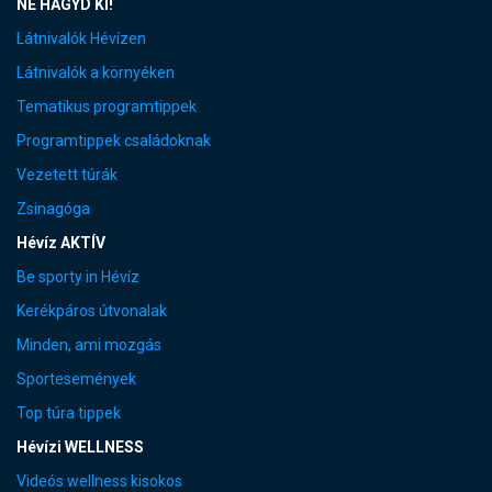
NE HAGYD KI!
Látnivalók Hévízen
Látnivalók a környéken
Tematikus programtippek
Programtippek családoknak
Vezetett túrák
Zsinagóga
Hévíz AKTÍV
Be sporty in Hévíz
Kerékpáros útvonalak
Minden, ami mozgás
Sportesemények
Top túra tippek
Hévízi WELLNESS
Videós wellness kisokos