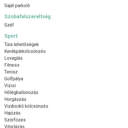
Saját parkoló
Szobafelszereltség
Széf
Sport
Túra lehetőségek
Kerékpárkölcsönzés
Lovaglás
Fitness
Tenisz
Golfpálya
Vízisí
Hőlégballonozás
Horgászás
Vizibicikli kölcsönzés
Hajózás
Szörfözés
Vitorlázás