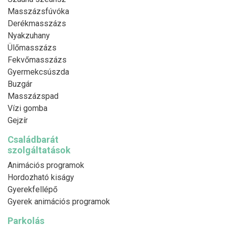
Masszázsfúvóka
Derékmasszázs
Nyakzuhany
Ülőmasszázs
Fekvőmasszázs
Gyermekcsúszda
Buzgár
Masszázspad
Vízi gomba
Gejzír
Családbarát
szolgáltatások
Animációs programok
Hordozható kiságy
Gyerekfellépő
Gyerek animációs programok
Parkolás