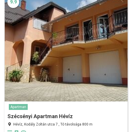
9.9
Apartman
Szécsényi Apartman Hévíz
Hévíz, Kodály Zoltán utca 7., Tó távolsága 800 m