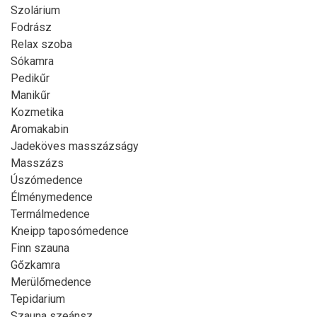
Szolárium
Fodrász
Relax szoba
Sókamra
Pedikűr
Manikűr
Kozmetika
Aromakabin
Jadeköves masszázságy
Masszázs
Úszómedence
Élménymedence
Termálmedence
Kneipp taposómedence
Finn szauna
Gőzkamra
Merülőmedence
Tepidarium
Szauna szeánsz