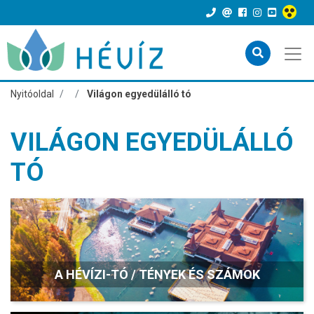
Nyitóoldal
Világon egyedülálló tó
VILÁGON EGYEDÜLÁLLÓ
TÓ
A HÉVÍZI-TÓ / TÉNYEK ÉS SZÁMOK