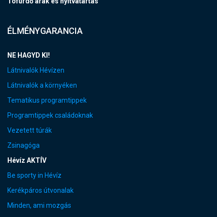
Tófürdő árak és nyitvatartás
ÉLMÉNYGARANCIA
NE HAGYD KI!
Látnivalók Hévízen
Látnivalók a környéken
Tematikus programtippek
Programtippek családoknak
Vezetett túrák
Zsinagóga
Hévíz AKTÍV
Be sporty in Hévíz
Kerékpáros útvonalak
Minden, ami mozgás