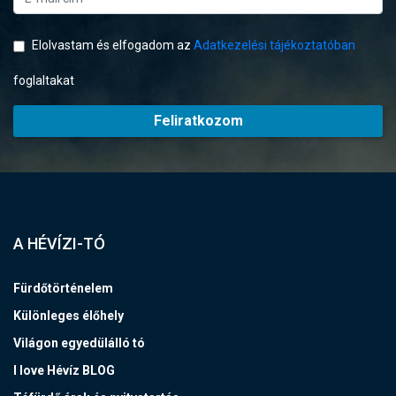
Elolvastam és elfogadom az
Adatkezelési tájékoztatóban
foglaltakat
Feliratkozom
A HÉVÍZI-TÓ
Fürdőtörténelem
Különleges élőhely
Világon egyedülálló tó
I love Hévíz BLOG