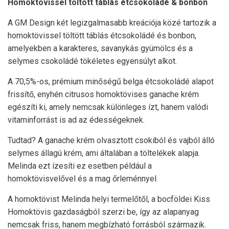
Homoktövissel töltött táblás étcsokoládé & bonbon
A GM Design két legizgalmasabb kreációja közé tartozik a
homoktövissel töltött táblás étcsokoládé és bonbon,
amelyekben a karakteres, savanykás gyümölcs és a
selymes csokoládé tökéletes egyensúlyt alkot.
A 70,5%-os, prémium minőségű belga étcsokoládé alapot
frissítő, enyhén citrusos homoktövises ganache krém
egészíti ki, amely nemcsak különleges ízt, hanem valódi
vitaminforrást is ad az édességeknek.
Tudtad? A ganache krém olvasztott csokiból és vajból álló
selymes állagú krém, ami általában a töltelékek alapja.
Melinda ezt ízesíti ez esetben például a
homoktövisvelővel és a mag őrleménnyel.
A homoktövist Melinda helyi termelőtől, a bocföldei Kiss
Homoktövis gazdaságból szerzi be, így az alapanyag
nemcsak friss, hanem megbízható forrásból származik.