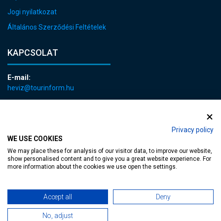
Jogi nyilatkozat
Általános Szerződési Feltételek
KAPCSOLAT
E-mail:
heviz@tourinform.hu
Telefon:
+36 83 540 131
Privacy policy
WE USE COOKIES
We may place these for analysis of our visitor data, to improve our website,
show personalised content and to give you a great website experience. For
more information about the cookies we use open the settings.
akadálymentesített weblap
| Copyright © 2024 Hévíz Város Önkormányzata,
Accept all
Deny
Designed by
MediaGum
|
Süti megújítás
|
Sitemap
No, adjust