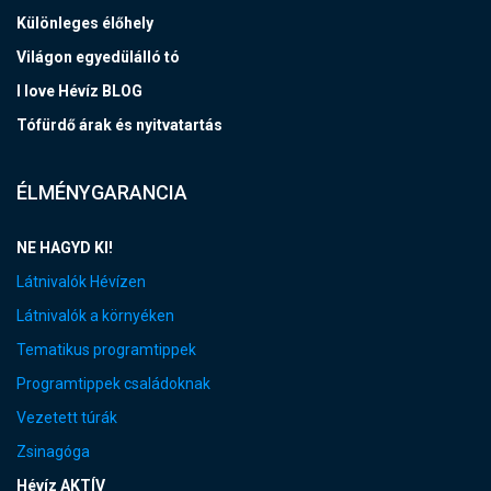
Különleges élőhely
Világon egyedülálló tó
I love Hévíz BLOG
Tófürdő árak és nyitvatartás
ÉLMÉNYGARANCIA
NE HAGYD KI!
Látnivalók Hévízen
Látnivalók a környéken
Tematikus programtippek
Programtippek családoknak
Vezetett túrák
Zsinagóga
Hévíz AKTÍV