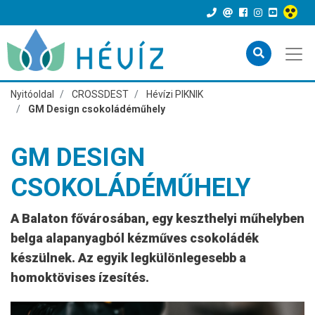
Nyitóoldal
CROSSDEST
Hévízi PIKNIK
GM Design csokoládéműhely
GM DESIGN
CSOKOLÁDÉMŰHELY
A Balaton fővárosában, egy keszthelyi műhelyben
belga alapanyagból kézműves csokoládék
készülnek. Az egyik legkülönlegesebb a
homoktövises ízesítés.