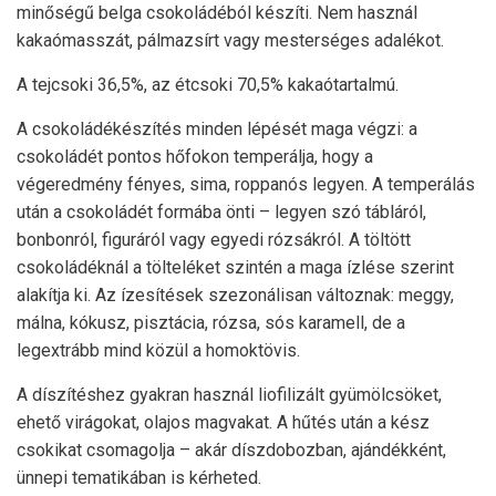
minőségű belga csokoládéból készíti. Nem használ
kakaómasszát, pálmazsírt vagy mesterséges adalékot.
A tejcsoki 36,5%, az étcsoki 70,5% kakaótartalmú.
A csokoládékészítés minden lépését maga végzi: a
csokoládét pontos hőfokon temperálja, hogy a
végeredmény fényes, sima, roppanós legyen. A temperálás
után a csokoládét formába önti – legyen szó tábláról,
bonbonról, figuráról vagy egyedi rózsákról. A töltött
csokoládéknál a tölteléket szintén a maga ízlése szerint
alakítja ki. Az ízesítések szezonálisan változnak: meggy,
málna, kókusz, pisztácia, rózsa, sós karamell, de a
legextrább mind közül a homoktövis.
A díszítéshez gyakran használ liofilizált gyümölcsöket,
ehető virágokat, olajos magvakat. A hűtés után a kész
csokikat csomagolja – akár díszdobozban, ajándékként,
ünnepi tematikában is kérheted.