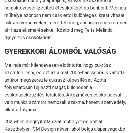
Csokoládéműhely alapítója is, amikor elkészítette a
homoktövissel ízesített étcsokoládét és bonbont. Melinda
műhelye azonban nem csak ettől különleges: kreativitását
cukrászversenyeken méretteti meg, ahonnan rendszeresen
tér haza elismerésekkel. Kóstold meg Te is Melinda
díjnyertes csokoládéit!
GYEREKKORI ÁLOMBÓL VALÓSÁG
Melinda már kilencévesen eldöntötte, hogy cukrász
szeretne lenni, és ezt az álmát 2006-ban valóra is váltotta,
amikor megszerezte cukrász képesítését. Azóta
folyamatosan fejleszti magát, különösen a
csokoládékészítés területén. A kézműves csokoládéval
való munka számára nemcsak szakma, hanem szenvedély,
alkotói folyamat.
2025-ben megnyitotta saját műhelyét és boltját
Keszthelyen, GM Design néven, ahol belga alapanyagokból