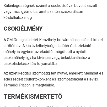
Különlegességnek számít a csokoládéval bevont aszalt
vagy friss gyümölcs, amit szintén szezonálisan
kóstolhatsz meg.
CSOKIÉLMÉNY
A GM Design üzletét Keszthely belvárosában találod, közel
a főtérhez. A kis üzlethelyiség eladótér és betekintő
műhely is egyben: az eladótér mögött ott a nyitott
csokiműhely, így ha kíváncsi vagy, bekukkanthatsz a
csokoládékészítés folyamatába.
Az üzlet keddtől szombatig tart nyitva, emellett Melindát és
édességeit csütörtökönként és szombatonként a Hévízi
Termelői Piacon is megtalálod.
TERMÉKISMERTETŐ