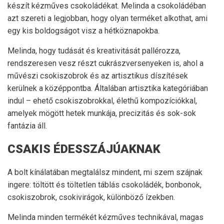
készít kézműves csokoládékat. Melinda a csokoládéban
azt szereti a legjobban, hogy olyan terméket alkothat, ami
egy kis boldogságot visz a hétköznapokba.
Melinda, hogy tudását és kreativitását pallérozza,
rendszeresen vesz részt cukrászversenyeken is, ahol a
művészi csokiszobrok és az artisztikus díszítések
kerülnek a középpontba. Általában artisztika kategóriában
indul – ehető csokiszobrokkal, élethű kompozíciókkal,
amelyek mögött hetek munkája, precizitás és sok-sok
fantázia áll.
CSAKIS ÉDESSZÁJÚAKNAK
A bolt kínálatában megtalálsz mindent, mi szem szájnak
ingere: töltött és töltetlen táblás csokoládék, bonbonok,
csokiszobrok, csokivirágok, különböző ízekben.
Melinda minden termékét kézműves technikával, magas