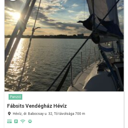
Panzió
Fábsits Vendégház Hévíz
Hévíz, dr. Babocsay u. 32, Tó távolsága 700 m