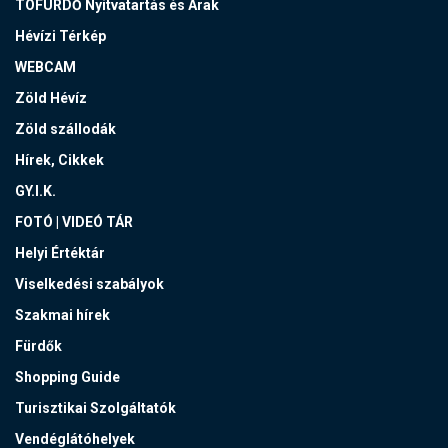
TÓFÜRDŐ Nyitvatartás és Árak
Hévízi Térkép
WEBCAM
Zöld Hévíz
Zöld szállodák
Hírek, Cikkek
GY.I.K.
FOTÓ | VIDEÓ TÁR
Helyi Értéktár
Viselkedési szabályok
Szakmai hírek
Fürdők
Shopping Guide
Turisztikai Szolgáltatók
Vendéglátóhelyek