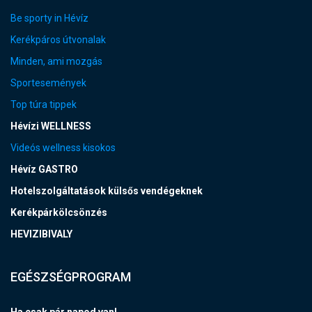
Be sporty in Hévíz
Kerékpáros útvonalak
Minden, ami mozgás
Sportesemények
Top túra tippek
Hévízi WELLNESS
Videós wellness kisokos
Hévíz GASTRO
Hotelszolgáltatások külsős vendégeknek
Kerékpárkölcsönzés
HEVIZIBIVALY
EGÉSZSÉGPROGRAM