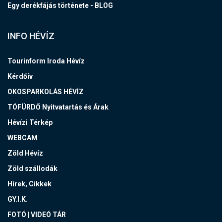
Egy derékfájás története - BLOG
INFO HÉVÍZ
Tourinform Iroda Hévíz
Kérdőív
OKOSPARKOLÁS HÉVÍZ
TÓFÜRDŐ Nyitvatartás és Árak
Hévízi Térkép
WEBCAM
Zöld Hévíz
Zöld szállodák
Hírek, Cikkek
GY.I.K.
FOTÓ | VIDEÓ TÁR