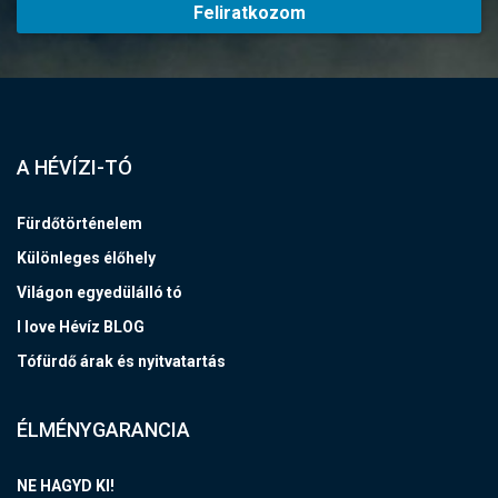
Feliratkozom
A HÉVÍZI-TÓ
Fürdőtörténelem
Különleges élőhely
Világon egyedülálló tó
I love Hévíz BLOG
Tófürdő árak és nyitvatartás
ÉLMÉNYGARANCIA
NE HAGYD KI!