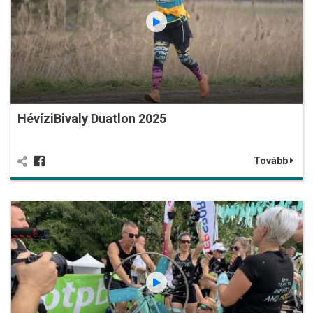
HévíziBivaly Duatlon 2025
Tovább