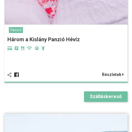
Panzió
Három a Kislány Panzió Hévíz
Részletek
Szálláskereső