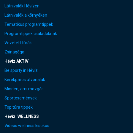
Látnivalók Hévízen
Látnivalók a környéken
Tematikus programtippek
Programtippek családoknak
Vezetett túrák
Zsinagóga
Hévíz AKTÍV
Be sporty in Hévíz
Kerékpáros útvonalak
Minden, ami mozgás
Sportesemények
Top túra tippek
Hévízi WELLNESS
Videós wellness kisokos