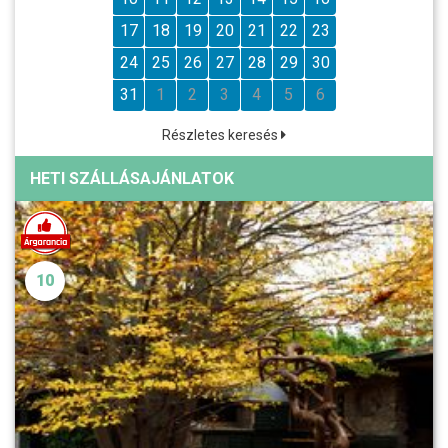
17
18
19
20
21
22
23
24
25
26
27
28
29
30
31
1
2
3
4
5
6
Részletes keresés
HETI SZÁLLÁSAJÁNLATOK
10