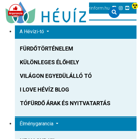
+36 83 540 131
heviz@tourinform.hu
A Hévízi-tó
FÜRDŐTÖRTÉNELEM
KÜLÖNLEGES ÉLŐHELY
VILÁGON EGYEDÜLÁLLÓ TÓ
I LOVE HÉVÍZ BLOG
TÓFÜRDŐ ÁRAK ÉS NYITVATARTÁS
Élménygarancia