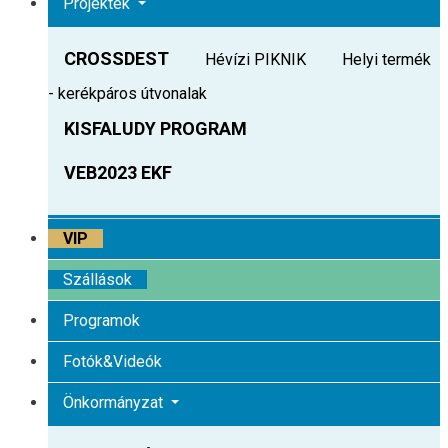
Projektek
CROSSDEST
Hévízi PIKNIK
Helyi termék
- kerékpáros útvonalak
KISFALUDY PROGRAM
VEB2023 EKF
VIP
Szállások
Programok
Fotók&Videók
Önkormányzat