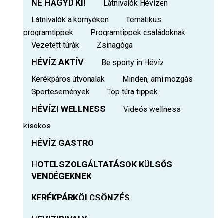
NE HAGYD KI!
Látnivalók Hévízen
Látnivalók a környéken
Tematikus
programtippek
Programtippek családoknak
Vezetett túrák
Zsinagóga
HÉVÍZ AKTÍV
Be sporty in Hévíz
Kerékpáros útvonalak
Minden, ami mozgás
Sportesemények
Top túra tippek
HÉVÍZI WELLNESS
Videós wellness
kisokos
HÉVÍZ GASTRO
HOTELSZOLGÁLTATÁSOK KÜLSŐS
VENDÉGEKNEK
KERÉKPÁRKÖLCSÖNZÉS