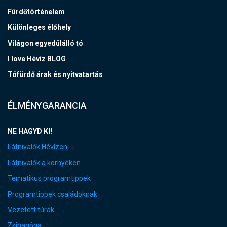
Fürdőtörténelem
Különleges élőhely
Világon egyedülálló tó
I love Hévíz BLOG
Tófürdő árak és nyitvatartás
ÉLMÉNYGARANCIA
NE HAGYD KI!
Látnivalók Hévízen
Látnivalók a környéken
Tematikus programtippek
Programtippek családoknak
Vezetett túrák
Zsinagóga