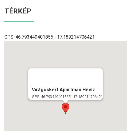
TÉRKÉP
GPS: 46.793449401855 | 17.189214706421
...
Virágoskert Apartman Hévíz
GPS: 46.793449401855 ; 17.189214706421