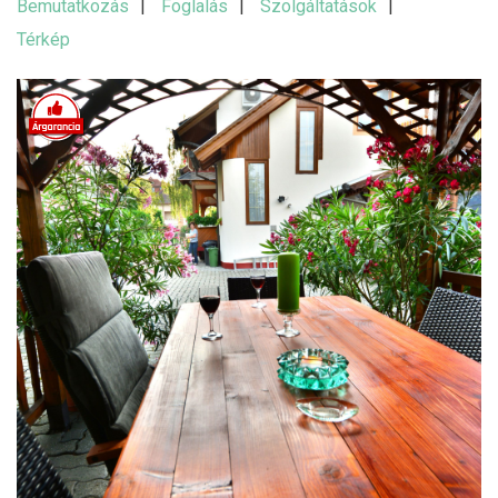
Bemutatkozás
Foglalás
Szolgáltatások
Térkép