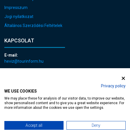
Impresszum
Jogi nyilatkozat
Általános Szerződési Feltételek
KAPCSOLAT
E-mail:
heviz@tourinform.hu
Telefon:
+36 83 540 131
Privacy policy
WE USE COOKIES
We may place these for analysis of our visitor data, to improve our website,
show personalised content and to give you a great website experience. For
more information about the cookies we use open the settings.
akadálymentesített weblap
| Copyright © 2024 Hévíz Város Önkormányzata,
Accept all
Deny