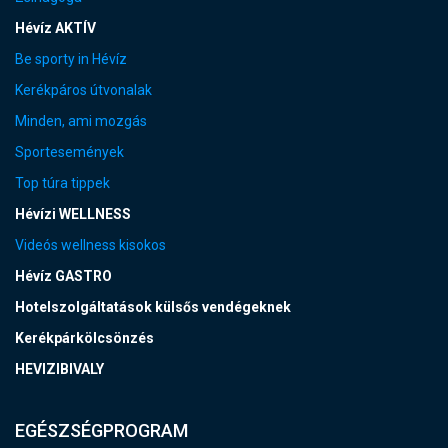
Hévíz AKTÍV
Be sporty in Hévíz
Kerékpáros útvonalak
Minden, ami mozgás
Sportesemények
Top túra tippek
Hévízi WELLNESS
Videós wellness kisokos
Hévíz GASTRO
Hotelszolgáltatások külsős vendégeknek
Kerékpárkölcsönzés
HEVIZIBIVALY
EGÉSZSÉGPROGRAM