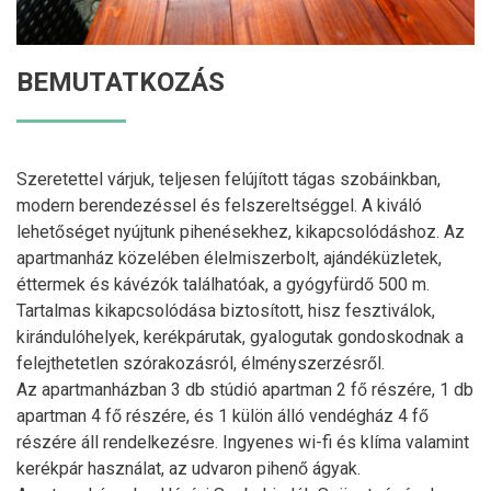
BEMUTATKOZÁS
Szeretettel várjuk, teljesen felújított tágas szobáinkban,
modern berendezéssel és felszereltséggel. A kiváló
lehetőséget nyújtunk pihenésekhez, kikapcsolódáshoz. Az
apartmanház közelében élelmiszerbolt, ajándéküzletek,
éttermek és kávézók találhatóak, a gyógyfürdő 500 m.
Tartalmas kikapcsolódása biztosított, hisz fesztiválok,
kirándulóhelyek, kerékpárutak, gyalogutak gondoskodnak a
felejthetetlen szórakozásról, élményszerzésről.
Az apartmanházban 3 db stúdió apartman 2 fő részére, 1 db
apartman 4 fő részére, és 1 külön álló vendégház 4 fő
részére áll rendelkezésre. Ingyenes wi-fi és klíma valamint
kerékpár használat, az udvaron pihenő ágyak.