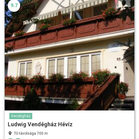
9.7
Vendégház
Ludwig Vendégház Hévíz
Tó távolsága 700 m