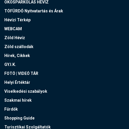
OKOSPARKOLÁS HÉVÍZ
TÓFÜRDŐ Nyitvatartás és Árak
Hévízi Térkép
WEBCAM
Zöld Hévíz
Zöld szállodák
Hírek, Cikkek
GY.I.K.
FOTÓ | VIDEÓ TÁR
Helyi Értéktár
Viselkedési szabályok
Szakmai hírek
Fürdők
Shopping Guide
Turisztikai Szolgáltatók