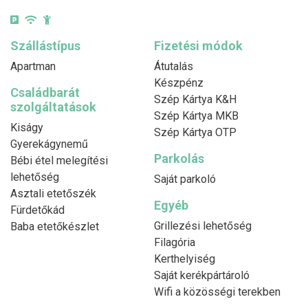
Szállástípus
Fizetési módok
Apartman
Átutalás
Készpénz
Családbarát
Szép Kártya K&H
szolgáltatások
Szép Kártya MKB
Kiságy
Szép Kártya OTP
Gyerekágynemű
Parkolás
Bébi étel melegítési
lehetőség
Saját parkoló
Asztali etetőszék
Egyéb
Fürdetőkád
Grillezési lehetőség
Baba etetőkészlet
Filagória
Kerthelyiség
Saját kerékpártároló
Wifi a közösségi terekben