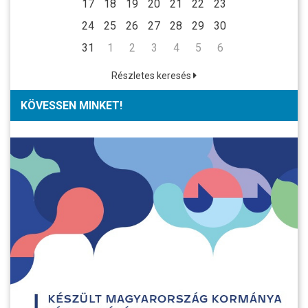
17
18
19
20
21
22
23
24
25
26
27
28
29
30
31
1
2
3
4
5
6
Részletes keresés
KÖVESSEN MINKET!