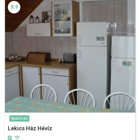
9.9
Apartman
Lekics Ház Hévíz