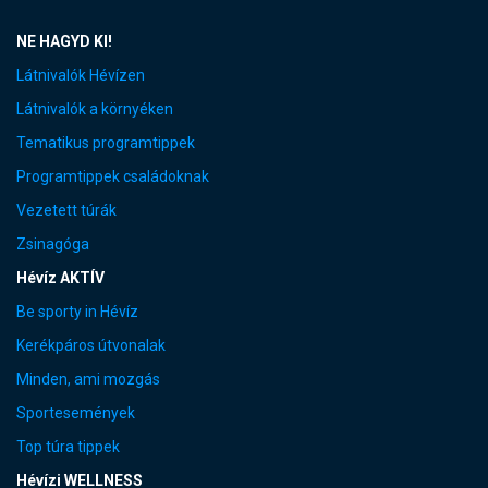
NE HAGYD KI!
Látnivalók Hévízen
Látnivalók a környéken
Tematikus programtippek
Programtippek családoknak
Vezetett túrák
Zsinagóga
Hévíz AKTÍV
Be sporty in Hévíz
Kerékpáros útvonalak
Minden, ami mozgás
Sportesemények
Top túra tippek
Hévízi WELLNESS