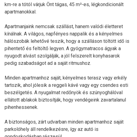
km-re a tótól várjuk Önt tágas, 45 m²-es, légkondicionált
apartmanokkal.
Apartmanjaink nemcsak szállást, hanem valódi életteret
kínálnak. A világos, napfényes nappalik és a kényelmes
hálószobák lehetővé teszik, hogy a szálláson töltött idő is
pihentető és feltöltő legyen. A gyógymatracos ágyak a
nyugodt alvást szolgálják, a jól felszerelt konyhasarok
pedig szabadságot ad a saját ritmushoz.
Minden apartmanhoz saját, kényelmes terasz vagy erkély
tartozik, ahol jólesik a reggeli kávé vagy egy csendes esti
beszélgetés. A nyugalmat redőnyök és szúnyoghálóval
ellátott ablakok biztosítják, hogy vendégeink zavartalanul
pihenhessenek.
A biztonságos, zárt udvarban minden apartmanhoz saját
parkolóhely áll rendelkezésre, így az autó is
gondoskodásban részesül.