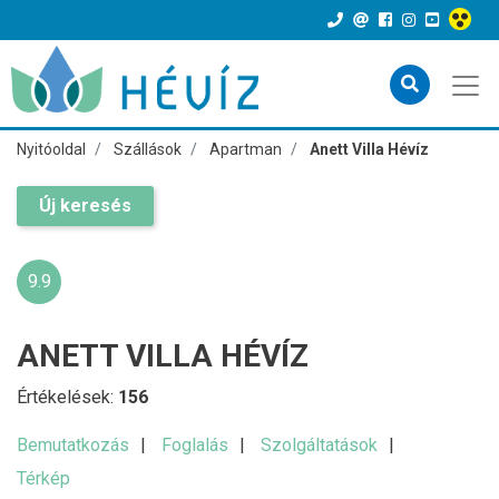
Nyitóoldal
Szállások
Apartman
Anett Villa Hévíz
Új keresés
9.9
ANETT VILLA HÉVÍZ
Értékelések:
156
Bemutatkozás
Foglalás
Szolgáltatások
Térkép