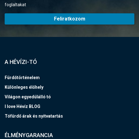
foglaltakat
Feliratkozom
A HÉVÍZI-TÓ
Fürdőtörténelem
Különleges élőhely
Világon egyedülálló tó
I love Hévíz BLOG
Tófürdő árak és nyitvatartás
ÉLMÉNYGARANCIA