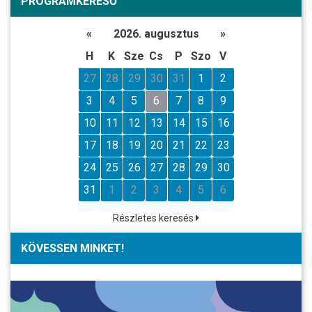
PROGRAMKERESŐ
«
2026. augusztus
»
H
K
Sze
Cs
P
Szo
V
27
28
29
30
31
1
2
3
4
5
6
7
8
9
10
11
12
13
14
15
16
17
18
19
20
21
22
23
24
25
26
27
28
29
30
31
1
2
3
4
5
6
Részletes keresés
KÖVESSEN MINKET!