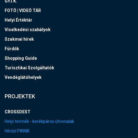
GY.I.K.
FOTÓ | VIDEÓ TÁR
Helyi Értéktár
Viselkedési szabályok
Szakmai hírek
Fürdők
Shopping Guide
Turisztikai Szolgáltatók
Vendéglátóhelyek
PROJEKTEK
CROSSDEST
Helyi termék - kerékpáros útvonalak
Hévízi PIKNIK