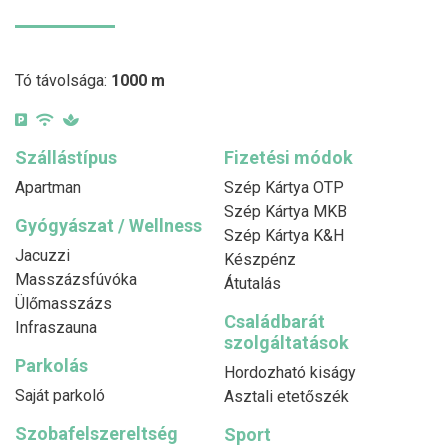
Tó távolsága:
1000 m
Szállástípus
Fizetési módok
Apartman
Szép Kártya OTP
Szép Kártya MKB
Gyógyászat / Wellness
Szép Kártya K&H
Jacuzzi
Készpénz
Masszázsfúvóka
Átutalás
Ülőmasszázs
Családbarát
Infraszauna
szolgáltatások
Parkolás
Hordozható kiságy
Saját parkoló
Asztali etetőszék
Szobafelszereltség
Sport