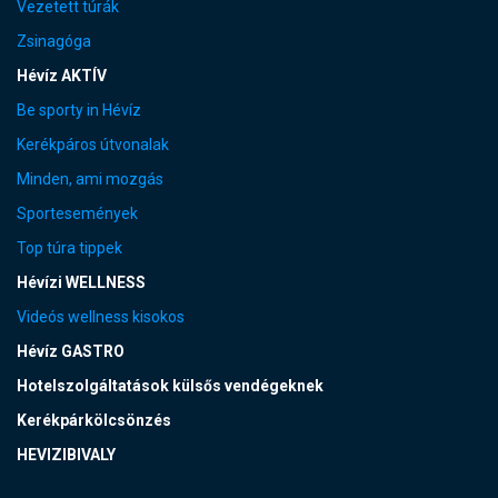
Vezetett túrák
Zsinagóga
Hévíz AKTÍV
Be sporty in Hévíz
Kerékpáros útvonalak
Minden, ami mozgás
Sportesemények
Top túra tippek
Hévízi WELLNESS
Videós wellness kisokos
Hévíz GASTRO
Hotelszolgáltatások külsős vendégeknek
Kerékpárkölcsönzés
HEVIZIBIVALY