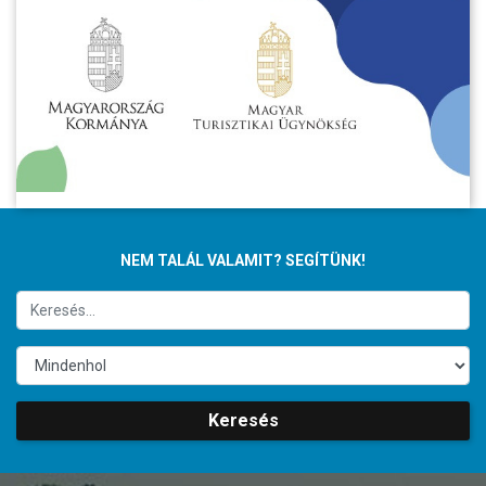
NEM TALÁL VALAMIT? SEGÍTÜNK!
Keresés