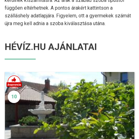
kerülnek kiszámításra. Az árak a szabad szoba típustól
függően eltérhetnek. A pontos árakért kattintson a
szálláshely adatlapjára. Figyelem, ott a gyermekek számát
újra meg kell adnia a szoba kiválasztása utána.
HÉVÍZ.HU AJÁNLATAI
10