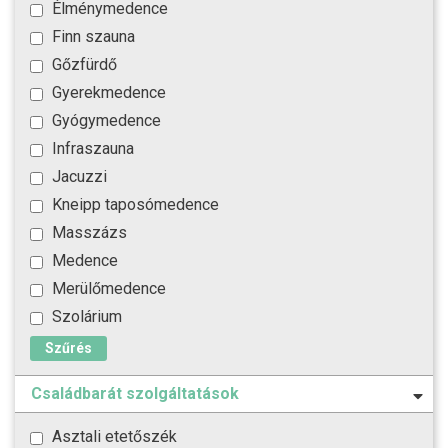
Élménymedence
Finn szauna
Gőzfürdő
Gyerekmedence
Gyógymedence
Infraszauna
Jacuzzi
Kneipp taposómedence
Masszázs
Medence
Merülőmedence
Szolárium
Szűrés
Családbarát szolgáltatások
Asztali etetőszék