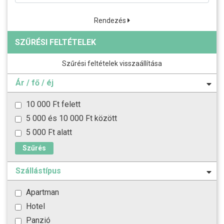
Rendezés
SZŰRÉSI FELTÉTELEK
Szűrési feltételek visszaállítása
Ár / fő / éj
10 000 Ft felett
5 000 és 10 000 Ft között
5 000 Ft alatt
Szűrés
Szállástípus
Apartman
Hotel
Panzió