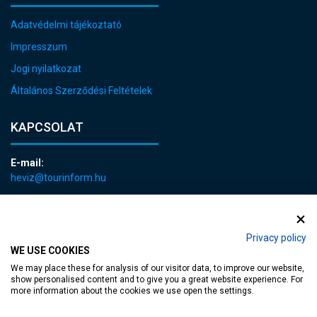
Adatvédelmi tájékoztató
Impresszum
Jogi nyilatkozat
Általános Szerződési Feltételek
KAPCSOLAT
E-mail:
heviz@tourinform.hu
Telefon:
+36 83 540 131
Privacy policy
WE USE COOKIES
We may place these for analysis of our visitor data, to improve our website,
show personalised content and to give you a great website experience. For
more information about the cookies we use open the settings.
akadálymentesített weblap
| Copyright © 2024 Hévíz Város Önkormányzata,