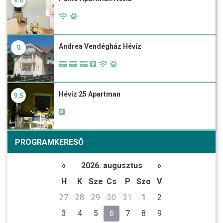
9.8
Andrea Vendégház Hévíz
9
Hévíz 25 Apartman
9.5
PROGRAMKERESŐ
«
2026. augusztus
»
H
K
Sze
Cs
P
Szo
V
27
28
29
30
31
1
2
3
4
5
6
7
8
9