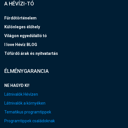
A HÉVÍZI-TÓ
Fürdőtörténelem
Különleges élőhely
Világon egyedülálló tó
I love Hévíz BLOG
Tófürdő árak és nyitvatartás
ÉLMÉNYGARANCIA
NE HAGYD KI!
Látnivalók Hévízen
Látnivalók a környéken
Tematikus programtippek
Programtippek családoknak