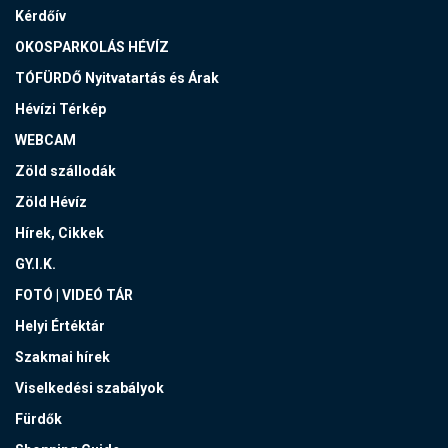
Kérdőív
OKOSPARKOLÁS HÉVÍZ
TÓFÜRDŐ Nyitvatartás és Árak
Hévízi Térkép
WEBCAM
Zöld szállodák
Zöld Hévíz
Hírek, Cikkek
GY.I.K.
FOTÓ | VIDEÓ TÁR
Helyi Értéktár
Szakmai hírek
Viselkedési szabályok
Fürdők