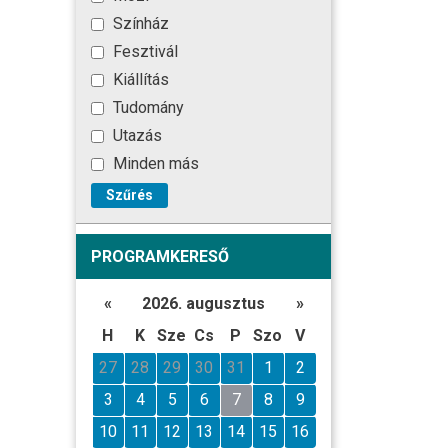
Színház
Fesztivál
Kiállítás
Tudomány
Utazás
Minden más
Szűrés
PROGRAMKERESŐ
«
2026. augusztus
»
H
K
Sze
Cs
P
Szo
V
27
28
29
30
31
1
2
3
4
5
6
7
8
9
10
11
12
13
14
15
16