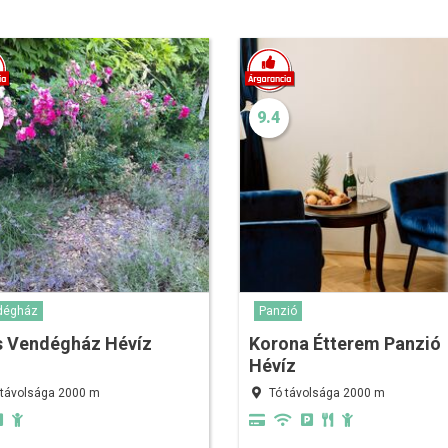
9.4
dégház
Panzió
s Vendégház Hévíz
Korona Étterem Panzió
Hévíz
 távolsága 2000 m
Tó távolsága 2000 m