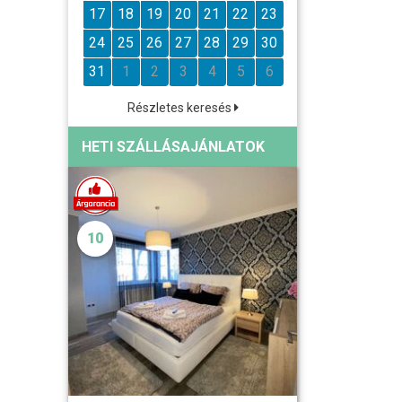
17
18
19
20
21
22
23
24
25
26
27
28
29
30
31
1
2
3
4
5
6
Részletes keresés
HETI SZÁLLÁSAJÁNLATOK
10