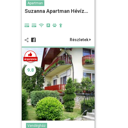
Apartman
Suzanna Apartman Hévíz…
Részletek
9.8
Vendégház