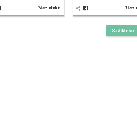
Részletek
Részl
Szálláske