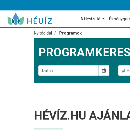
A Hévízi-tó
Élménygar
Nyitóoldal
Programok
PROGRAMKERE
HÉVÍZ.HU AJÁNL