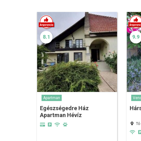
8.1
9.9
Apartman
Ven
Egészségedre Ház
Hár
Apartman Hévíz
Tó