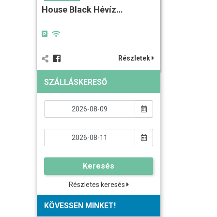
House Black Hévíz…
Részletek
SZÁLLÁSKERESŐ
Keresés
Részletes keresés
KÖVESSEN MINKET!