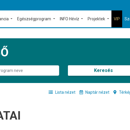
ancia
Egészségprogram
INFO Hévíz
Projektek
VIP
Sz
SŐ
Keresés
Lista nézet
Naptár nézet
Térké
ATAI