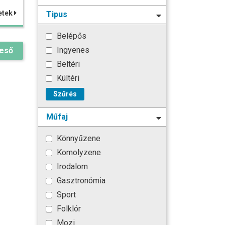
etek
Tipus
Belépős
Ingyenes
reső
Beltéri
Kültéri
Szűrés
Műfaj
Könnyűzene
Komolyzene
Irodalom
Gasztronómia
Sport
Folklór
Mozi