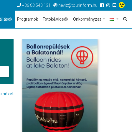
+36 83 540 131
heviz@tourinform.hu
állások
Programok
Fotók&Videók
Önkormányzat
p nézet