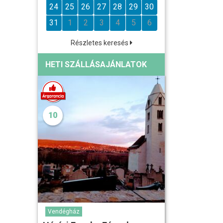
24
25
26
27
28
29
30
31
1
2
3
4
5
6
Részletes keresés
HETI SZÁLLÁSAJÁNLATOK
10
Vendégház