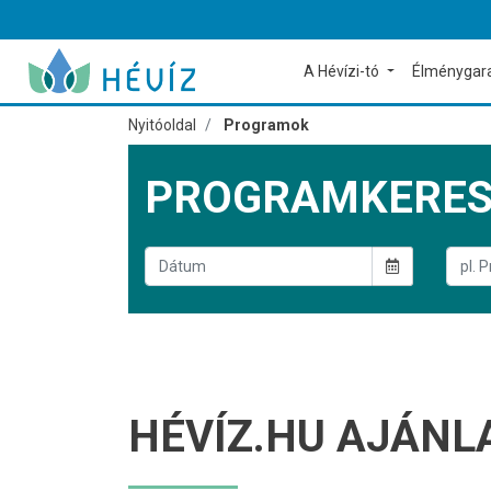
A Hévízi-tó
Élménygar
Nyitóoldal
Programok
PROGRAMKERE
HÉVÍZ.HU AJÁNL