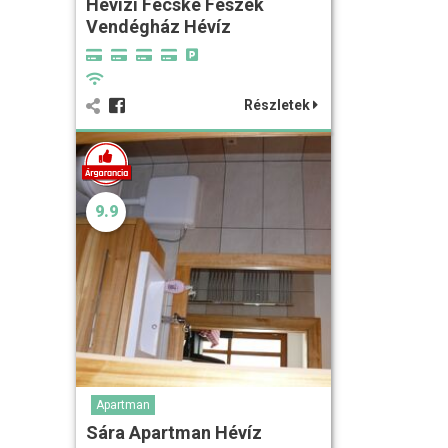
Hévízi Fecske Fészek
Vendégház Hévíz
Részletek
9.9
Apartman
Sára Apartman Hévíz