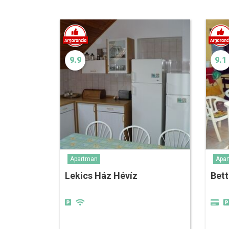
9.9
9.1
Apartman
Apa
Lekics Ház Hévíz
Bett