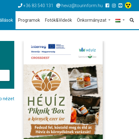
+36 83 540 131
heviz@tourinform.hu
állások
Programok
Fotók&Videók
Önkormányzat
p nézet