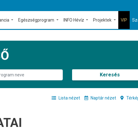
ancia
Egészségprogram
INFO Hévíz
Projektek
VIP
Sz
SŐ
Keresés
Lista nézet
Naptár nézet
Térké
ATAI