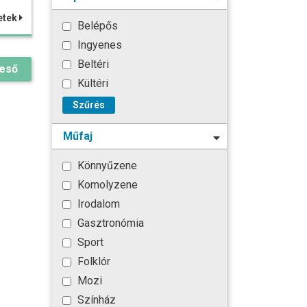
etek
Belépős
Ingyenes
Beltéri
reső
Kültéri
Szűrés
Műfaj
Könnyűzene
Komolyzene
Irodalom
Gasztronómia
Sport
Folklór
Mozi
Színház