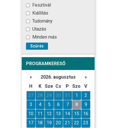
Fesztivál
Kiállítás
Tudomány
Utazás
Minden más
Szűrés
PROGRAMKERESŐ
«
2026. augusztus
»
H
K
Sze
Cs
P
Szo
V
27
28
29
30
31
1
2
3
4
5
6
7
8
9
10
11
12
13
14
15
16
17
18
19
20
21
22
23