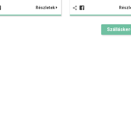
Részletek
Részl
Szálláske