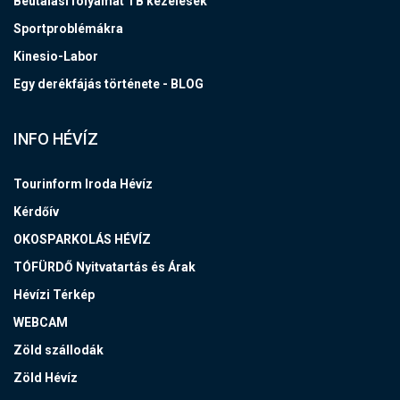
Beutalási folyamat TB kezelések
Sportproblémákra
Kinesio-Labor
Egy derékfájás története - BLOG
INFO HÉVÍZ
Tourinform Iroda Hévíz
Kérdőív
OKOSPARKOLÁS HÉVÍZ
TÓFÜRDŐ Nyitvatartás és Árak
Hévízi Térkép
WEBCAM
Zöld szállodák
Zöld Hévíz