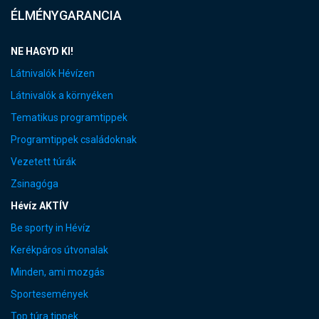
ÉLMÉNYGARANCIA
NE HAGYD KI!
Látnivalók Hévízen
Látnivalók a környéken
Tematikus programtippek
Programtippek családoknak
Vezetett túrák
Zsinagóga
Hévíz AKTÍV
Be sporty in Hévíz
Kerékpáros útvonalak
Minden, ami mozgás
Sportesemények
Top túra tippek