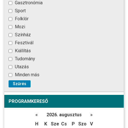
Gasztronómia
Sport
Folklór
Mozi
Színház
Fesztivál
Kiállítás
Tudomány
Utazás
Minden más
Szűrés
PROGRAMKERESŐ
«
2026. augusztus
»
H
K
Sze
Cs
P
Szo
V