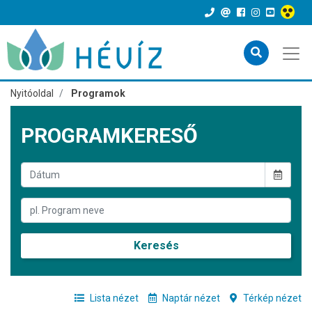
Nyitóoldal
Programok
PROGRAMKERESŐ
Keresés
Lista nézet
Naptár nézet
Térkép nézet