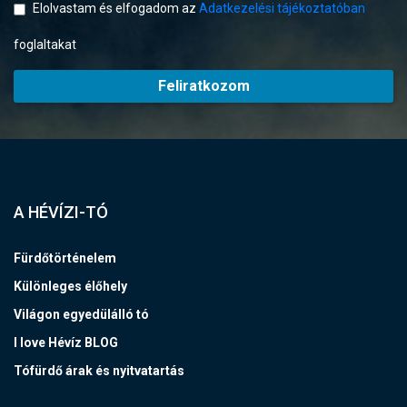
Elolvastam és elfogadom az
Adatkezelési tájékoztatóban
foglaltakat
Feliratkozom
A HÉVÍZI-TÓ
Fürdőtörténelem
Különleges élőhely
Világon egyedülálló tó
I love Hévíz BLOG
Tófürdő árak és nyitvatartás