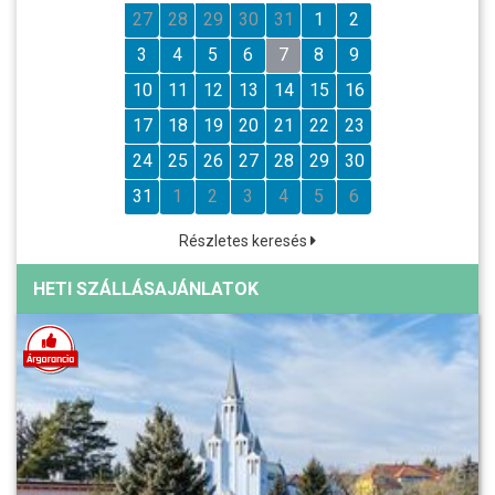
27
28
29
30
31
1
2
3
4
5
6
7
8
9
10
11
12
13
14
15
16
17
18
19
20
21
22
23
24
25
26
27
28
29
30
31
1
2
3
4
5
6
Részletes keresés
HETI SZÁLLÁSAJÁNLATOK