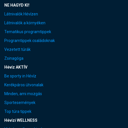
NE HAGYD KI!
Látnivalók Hévízen
Látnivalók a környéken
Tematikus programtippek
Programtippek családoknak
Vezetett túrák
Zsinagóga
Hévíz AKTÍV
Be sporty in Hévíz
Kerékpáros útvonalak
Minden, ami mozgás
Sportesemények
Top túra tippek
Hévízi WELLNESS