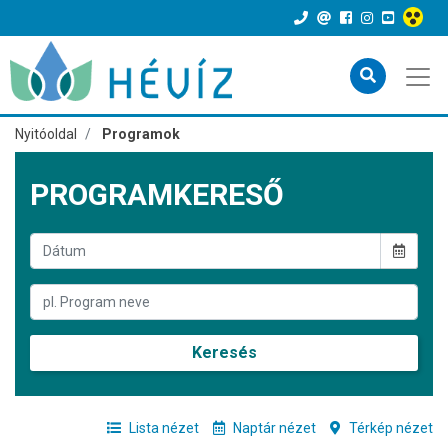
Nyitóoldal
Programok
PROGRAMKERESŐ
Keresés
Lista nézet
Naptár nézet
Térkép nézet