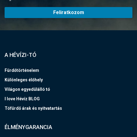
Feliratkozom
A HÉVÍZI-TÓ
Fürdőtörténelem
Különleges élőhely
Világon egyedülálló tó
I love Hévíz BLOG
Tófürdő árak és nyitvatartás
ÉLMÉNYGARANCIA