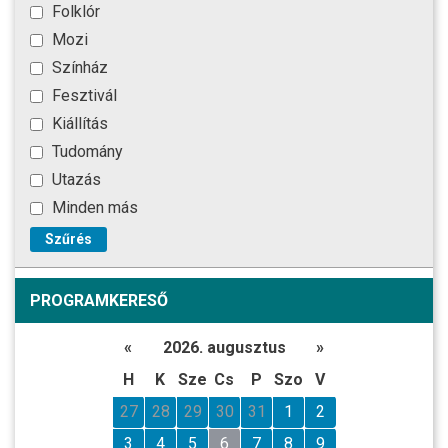
Folklór
Mozi
Színház
Fesztivál
Kiállítás
Tudomány
Utazás
Minden más
Szűrés
PROGRAMKERESŐ
«
2026. augusztus
»
H
K
Sze
Cs
P
Szo
V
27
28
29
30
31
1
2
3
4
5
6
7
8
9