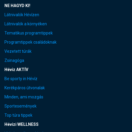
NE HAGYD KI!
Látnivalók Hévízen
Látnivalók a környéken
Tematikus programtippek
Programtippek családoknak
Vezetett túrák
Zsinagóga
Hévíz AKTÍV
Be sporty in Hévíz
Kerékpáros útvonalak
Minden, ami mozgás
Sportesemények
Top túra tippek
Hévízi WELLNESS