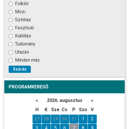
Folklór
Mozi
Színház
Fesztivál
Kiállítás
Tudomány
Utazás
Minden más
Szűrés
PROGRAMKERESŐ
«
2026. augusztus
»
H
K
Sze
Cs
P
Szo
V
27
28
29
30
31
1
2
3
4
5
6
7
8
9