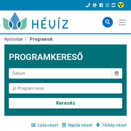
Nyitóoldal
Programok
PROGRAMKERESŐ
Keresés
Lista nézet
Naptár nézet
Térkép nézet