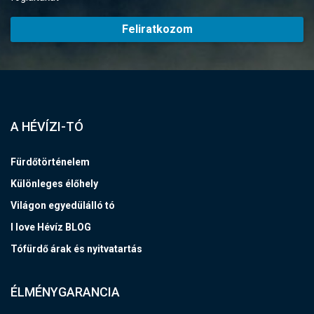
Feliratkozom
A HÉVÍZI-TÓ
Fürdőtörténelem
Különleges élőhely
Világon egyedülálló tó
I love Hévíz BLOG
Tófürdő árak és nyitvatartás
ÉLMÉNYGARANCIA