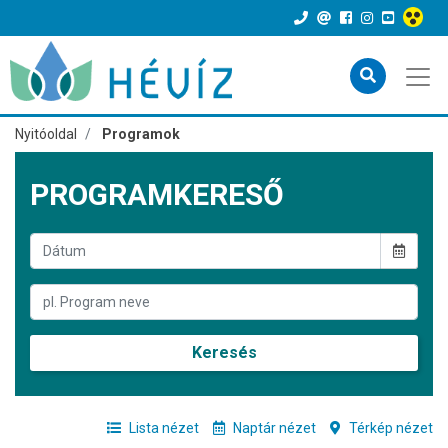
Nyitóoldal
Programok
PROGRAMKERESŐ
Keresés
Lista nézet
Naptár nézet
Térkép nézet