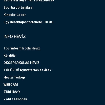
Beutalási folyamat TB kezelések
Sportproblémákra
Kinesio-Labor
Egy derékfájás története - BLOG
INFO HÉVÍZ
Tourinform Iroda Hévíz
Kérdőív
OKOSPARKOLÁS HÉVÍZ
TÓFÜRDŐ Nyitvatartás és Árak
Hévízi Térkép
WEBCAM
Zöld Hévíz
Zöld szállodák