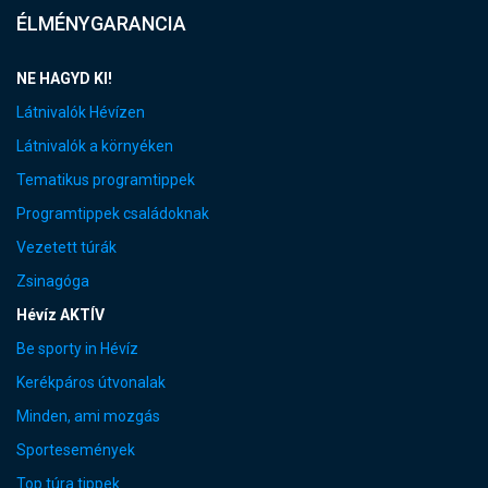
ÉLMÉNYGARANCIA
NE HAGYD KI!
Látnivalók Hévízen
Látnivalók a környéken
Tematikus programtippek
Programtippek családoknak
Vezetett túrák
Zsinagóga
Hévíz AKTÍV
Be sporty in Hévíz
Kerékpáros útvonalak
Minden, ami mozgás
Sportesemények
Top túra tippek