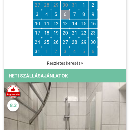
27
28
29
30
31
1
2
3
4
5
6
7
8
9
10
11
12
13
14
15
16
17
18
19
20
21
22
23
24
25
26
27
28
29
30
31
1
2
3
4
5
6
Részletes keresés
HETI SZÁLLÁSAJÁNLATOK
8.3