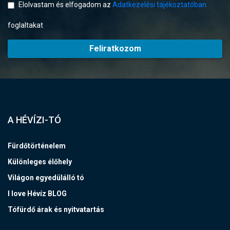
Elolvastam és elfogadom az
Adatkezelési tájékoztatóban
foglaltakat
Feliratkozom
A HÉVÍZI-TÓ
Fürdőtörténelem
Különleges élőhely
Világon egyedülálló tó
I love Hévíz BLOG
Tófürdő árak és nyitvatartás