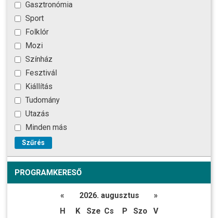
Gasztronómia
Sport
Folklór
Mozi
Színház
Fesztivál
Kiállítás
Tudomány
Utazás
Minden más
Szűrés
PROGRAMKERESŐ
«
2026. augusztus
»
H
K
Sze
Cs
P
Szo
V