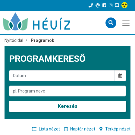
Nyitóoldal
Programok
PROGRAMKERESŐ
Keresés
Lista nézet
Naptár nézet
Térkép nézet