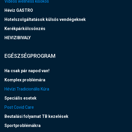
Videós wellness kisokos
Hévíz GASTRO
Hotelszolgáltatások külsős vendégeknek
Kerékpárkölcsönzés
HEVIZIBIVALY
EGÉSZSÉGPROGRAM
Ha csak pár napod van!
Komplex problémára
Hévízi Tradicionális Kúra
Speciális esetek
Post Covid Care
Beutalási folyamat TB kezelések
Sportproblémákra