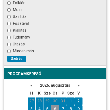
Folklór
Mozi
Színház
Fesztivál
Kiállítás
Tudomány
Utazás
Minden más
Szűrés
PROGRAMKERESŐ
«
2026. augusztus
»
H
K
Sze
Cs
P
Szo
V
27
28
29
30
31
1
2
3
4
5
6
7
8
9