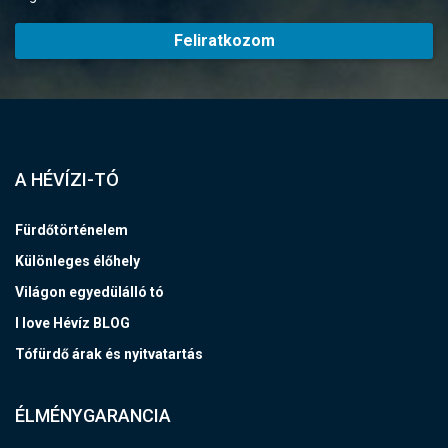
Feliratkozom
A HÉVÍZI-TÓ
Fürdőtörténelem
Különleges élőhely
Világon egyedülálló tó
I love Hévíz BLOG
Tófürdő árak és nyitvatartás
ÉLMÉNYGARANCIA