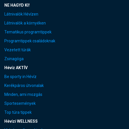
NE HAGYD KI!
Látnivalók Hévízen
Látnivalók a környéken
Tematikus programtippek
Programtippek családoknak
Vezetett túrák
Zsinagóga
Hévíz AKTÍV
Be sporty in Hévíz
Kerékpáros útvonalak
Minden, ami mozgás
Sportesemények
Top túra tippek
Hévízi WELLNESS