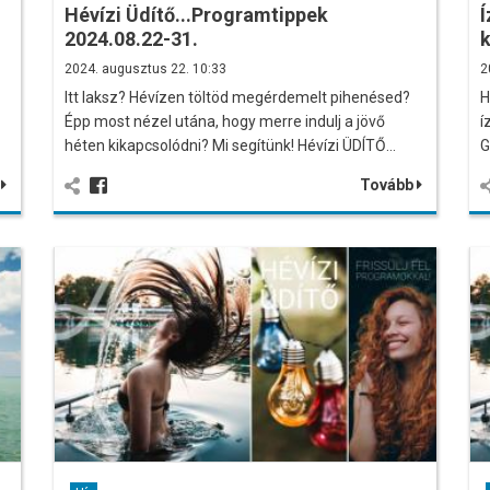
Hévízi Üdítő...Programtippek
Í
2024.08.22-31.
k
2024. augusztus 22. 10:33
2
Itt laksz? Hévízen töltöd megérdemelt pihenésed?
H
Épp most nézel utána, hogy merre indulj a jövő
í
héten kikapcsolódni? Mi segítünk! Hévízi ÜDÍTŐ…
G
b
Tovább