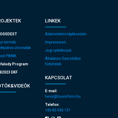
ROJEKTEK
LINKEK
OSSDEST
Adatvédelmi tájékoztató
yi termék -
Impresszum
rékpáros útvonalak
Jogi nyilatkozat
ízi PIKNIK
Általános Szerződési
sfaludy Program
Feltételek
B2023 EKF
KAPCSOLAT
OTÓK&VIDEÓK
E-mail:
heviz@tourinform.hu
Telefon:
+36 83 540 131