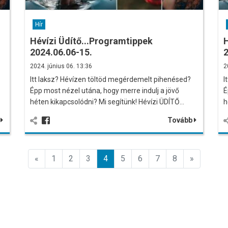
Hír
Hévízi Üdítő...Programtippek
H
2024.06.06-15.
2
2024. június 06. 13:36
2
Itt laksz? Hévízen töltöd megérdemelt pihenésed?
I
Épp most nézel utána, hogy merre indulj a jövő
É
héten kikapcsolódni? Mi segítünk! Hévízi ÜDÍTŐ…
h
b
Tovább
Előző
Előző
«
1
2
3
4
5
6
7
8
»