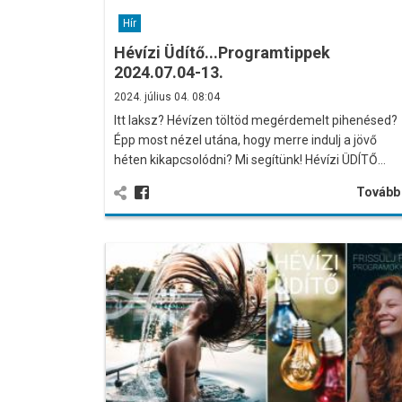
Hír
Hévízi Üdítő...Programtippek
2024.07.04-13.
2024. július 04. 08:04
Itt laksz? Hévízen töltöd megérdemelt pihenésed?
Épp most nézel utána, hogy merre indulj a jövő
héten kikapcsolódni? Mi segítünk! Hévízi ÜDÍTŐ…
Továb