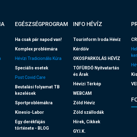
IA
EGÉSZSÉGPROGRAM
INFO HÉVÍZ
P
Ha csak pár napod van!
Tourinform Iroda Hévíz
CR
Komplex problémára
Kérdőív
Hel
ke
n
Hévízi Tradicionális Kúra
OKOSPARKOLÁS HÉVÍZ
Hév
Speciális esetek
TÓFÜRDŐ Nyitvatartás
és Árak
Ki
Post Covid Care
Hévízi Térkép
VE
Beutalási folyamat TB
kezelések
WEBCAM
F
Sportproblémákra
Zöld Hévíz
Kinesio-Labor
Zöld szállodák
Egy derékfájás
Hírek, Cikkek
története - BLOG
GY.I.K.