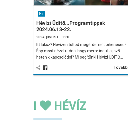
Hír
Hévízi Üdítő...Programtippek
2024.06.13-22.
2024. június 13. 12:01
Itt laksz? Hévízen töltöd megérdemelt pihenésed?
Épp most nézel utána, hogy merre indulj a jövő
héten kikapcsolódni? Mi segítünk! Hévízi ÜDÍTŐ…
Továb
I
HÉVÍZ