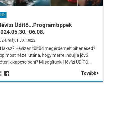
Hír
évízi Üdítő...Programtippek
024.05.30.-06.08.
024. május 30. 10:22
tt laksz? Hévízen töltöd megérdemelt pihenésed?
pp most nézel utána, hogy merre indulj a jövő
éten kikapcsolódni? Mi segítünk! Hévízi ÜDÍTŐ…
Tovább