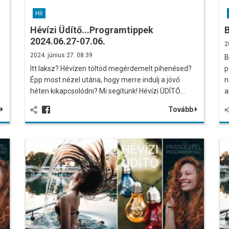
Hír
Hévízi Üdítő...Programtippek
B
2024.06.27-07.06.
2
2024. június 27. 08:39
B
Itt laksz? Hévízen töltöd megérdemelt pihenésed?
p
Épp most nézel utána, hogy merre indulj a jövő
n
héten kikapcsolódni? Mi segítünk! Hévízi ÜDÍTŐ…
a
b
Tovább