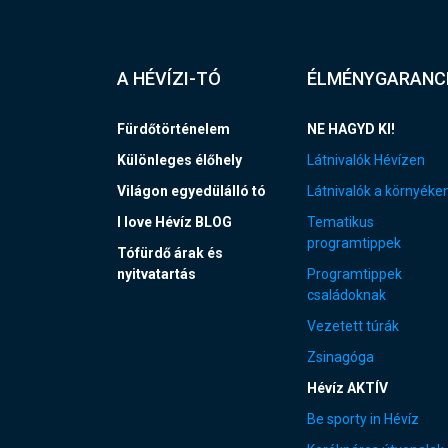
A HÉVÍZI-TÓ
ÉLMÉNYGARANC
Fürdőtörténelem
NE HAGYD KI!
Különleges élőhely
Látnivalók Hévízen
Világon egyedülálló tó
Látnivalók a környéke
I love Hévíz BLOG
Tematikus
programtippek
Tófürdő árak és
nyitvatartás
Programtippek
családoknak
Vezetett túrák
Zsinagóga
Hévíz AKTÍV
Be sporty in Hévíz