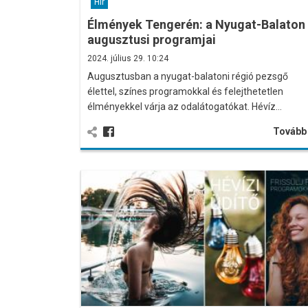
Hír
Élmények Tengerén: a Nyugat-Balaton
augusztusi programjai
2024. július 29. 10:24
Augusztusban a nyugat-balatoni régió pezsgő
élettel, színes programokkal és felejthetetlen
élményekkel várja az odalátogatókat. Hévíz…
Továb