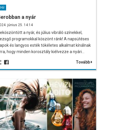
Hír
erobban a nyár
024. június 25. 14:14
eköszöntött a nyár, és július vibráló színekkel,
ezsgő programokkal köszönt ránk! A napsütéses
apok és langyos esték tökéletes alkalmat kínálnak
rra, hogy minden korosztály kiélvezze a nyári…
Tovább