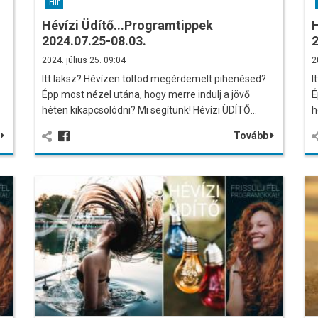
Hír
Hévízi Üdítő...Programtippek
H
2024.07.25-08.03.
2
2024. július 25. 09:04
2
Itt laksz? Hévízen töltöd megérdemelt pihenésed?
I
Épp most nézel utána, hogy merre indulj a jövő
É
héten kikapcsolódni? Mi segítünk! Hévízi ÜDÍTŐ…
h
b
Tovább