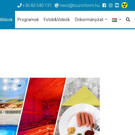
+36 83 540 131
heviz@tourinform.hu
állások
Programok
Fotók&Videók
Önkormányzat