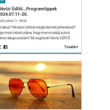
Hír
évízi Üdítő...Programtippek
024.07.11-20.
024. július 11. 08:53
tt laksz? Hévízen töltöd megérdemelt pihenésed?
pp most nézel utána, hogy merre indulj a jövő
éten kikapcsolódni? Mi segítünk! Hévízi ÜDÍTŐ…
Tovább