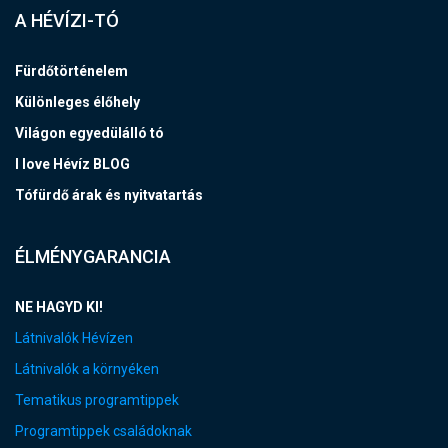
A HÉVÍZI-TÓ
Fürdőtörténelem
Különleges élőhely
Világon egyedülálló tó
I love Hévíz BLOG
Tófürdő árak és nyitvatartás
ÉLMÉNYGARANCIA
NE HAGYD KI!
Látnivalók Hévízen
Látnivalók a környéken
Tematikus programtippek
Programtippek családoknak