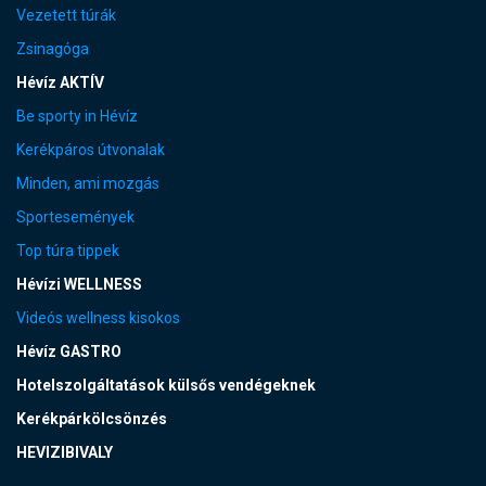
Vezetett túrák
Zsinagóga
Hévíz AKTÍV
Be sporty in Hévíz
Kerékpáros útvonalak
Minden, ami mozgás
Sportesemények
Top túra tippek
Hévízi WELLNESS
Videós wellness kisokos
Hévíz GASTRO
Hotelszolgáltatások külsős vendégeknek
Kerékpárkölcsönzés
HEVIZIBIVALY