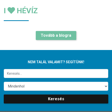
I
HÉVÍZ
Tovább a blogra
NEM TALÁL VALAMIT? SEGÍTÜNK!
Keresés