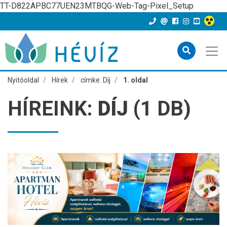
TT-D822APBC77UEN23MTBQG-Web-Tag-Pixel_Setup
Nyitóoldal
Hírek
címke: Díj
1. oldal
HÍREINK:
DÍJ
(1 DB)