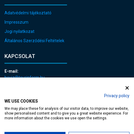
Adatvédelmi tájékoztató
Impresszum
Jogi nyilatkozat
Általános Szerződési Feltételek
KAPCSOLAT
E-mail:
heviz@tourinform.hu
Telefon:
+36 83 540 131
Privacy policy
WE USE COOKIES
We may place these for analysis of our visitor data, to improve our website,
show personalised content and to give you a great website experience. For
more information about the cookies we use open the settings.
akadálymentesített weblap
| Copyright © 2024 Hévíz Város Önkormányzata,