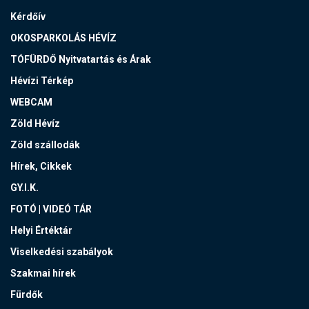
Kérdőív
OKOSPARKOLÁS HÉVÍZ
TÓFÜRDŐ Nyitvatartás és Árak
Hévízi Térkép
WEBCAM
Zöld Hévíz
Zöld szállodák
Hírek, Cikkek
GY.I.K.
FOTÓ | VIDEÓ TÁR
Helyi Értéktár
Viselkedési szabályok
Szakmai hírek
Fürdők