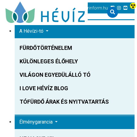
+36 83 540 131
heviz@tourinform.hu
A Hévízi-tó
FÜRDŐTÖRTÉNELEM
KÜLÖNLEGES ÉLŐHELY
VILÁGON EGYEDÜLÁLLÓ TÓ
I LOVE HÉVÍZ BLOG
TÓFÜRDŐ ÁRAK ÉS NYITVATARTÁS
Élménygarancia