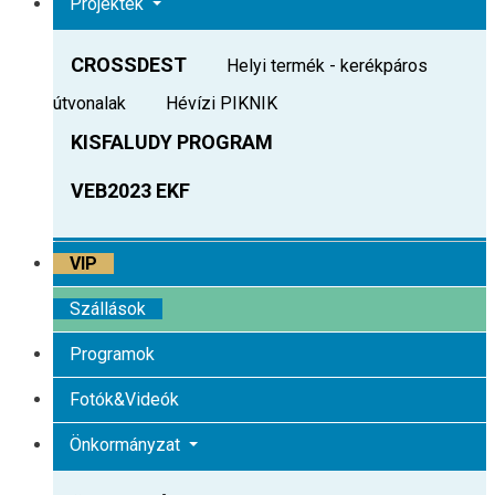
Projektek
CROSSDEST
Helyi termék - kerékpáros
útvonalak
Hévízi PIKNIK
KISFALUDY PROGRAM
VEB2023 EKF
VIP
Szállások
Programok
Fotók&Videók
Önkormányzat