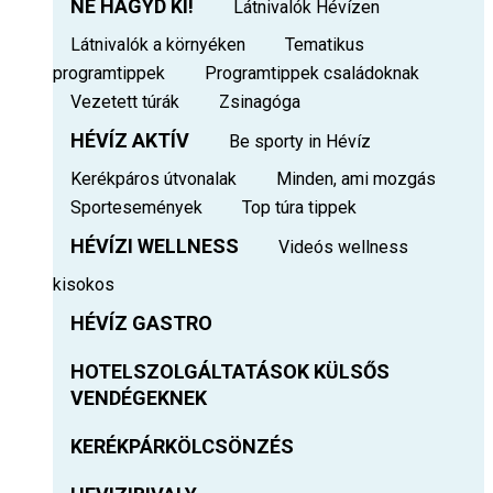
NE HAGYD KI!
Látnivalók Hévízen
Látnivalók a környéken
Tematikus
programtippek
Programtippek családoknak
Vezetett túrák
Zsinagóga
HÉVÍZ AKTÍV
Be sporty in Hévíz
Kerékpáros útvonalak
Minden, ami mozgás
Sportesemények
Top túra tippek
HÉVÍZI WELLNESS
Videós wellness
kisokos
HÉVÍZ GASTRO
HOTELSZOLGÁLTATÁSOK KÜLSŐS
VENDÉGEKNEK
KERÉKPÁRKÖLCSÖNZÉS