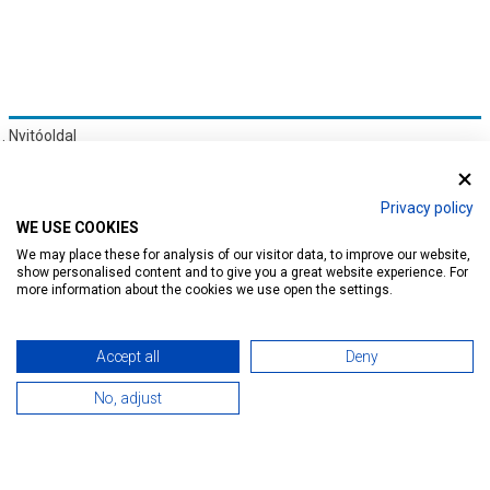
Nyitóoldal
Hírek
címke: Családbarát
1. oldal
Privacy policy
WE USE COOKIES
HÍREINK:
We may place these for analysis of our visitor data, to improve our website,
show personalised content and to give you a great website experience. For
CSALÁDBARÁT
(1 DB)
more information about the cookies we use open the settings.
Accept all
Deny
No, adjust