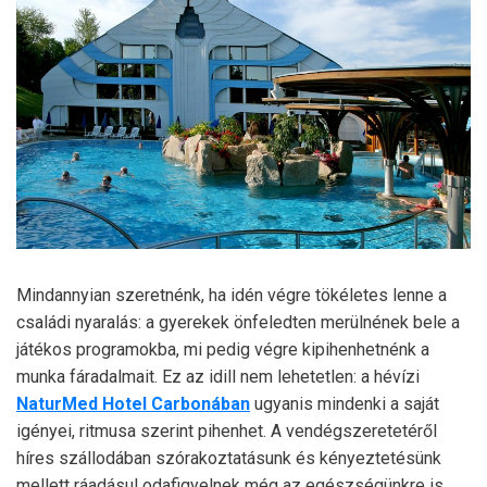
Mindannyian szeretnénk, ha idén végre tökéletes lenne a
családi nyaralás: a gyerekek önfeledten merülnének bele a
játékos programokba, mi pedig végre kipihenhetnénk a
munka fáradalmait. Ez az idill nem lehetetlen: a hévízi
NaturMed Hotel Carbonában
ugyanis mindenki a saját
igényei, ritmusa szerint pihenhet. A vendégszeretetéről
híres szállodában szórakoztatásunk és kényeztetésünk
mellett ráadásul odafigyelnek még az egészségünkre is.