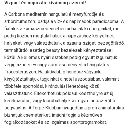
Vízpart és napozás: kívánság szerint!
A Carbona mediterrán hangulatú élményfürdője és
arborétumszerű parkja a víz- és napimádók paradicsoma! A
fiatalok a kamaszmedencében adhatják ki energiáikat, mi
pedig közben megtalálhatjuk a napozáshoz kényelmes
helyeket, vagy választhatunk a szauna-sziget, pezsgőfürdő,
termálfürdő, esetleg beauty kezelések kényeztetései
közül. A kellemes nyári estéken pedig együtt izgulhatjuk
végig az idei év nagy sporteseményeit a hangulatos
Fröccsteraszon. Ha aktívabb pihenésre vágyunk,
kinyújtóztathatjuk tagjainkat a hotel uszodájában, valamint
többféle sportolási, kirándulási lehetőség közül
választhatunk. Eltekerhetünk például Keszthelyre az új
kerékpárúton, vagy kipróbálhatjuk az egyre népszerűbb
segwayt is. A Törpe Klubban nyugodtan a profi animátorokra
bízhatjuk csemeténket, imádni fogja a kézműves
foglalkozásokat és az izgalmas sportprogramokat.