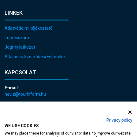
LINKEK
Adatvédelmi tájékoztató
Impresszum
Jogi nyilatkozat
Általános Szerződési Feltételek
KAPCSOLAT
E-mail:
heviz@tourinform.hu
Telefon:
+36 83 540 131
Privacy policy
WE USE COOKIES
We may place these for analysis of our visitor data, to improve our website,