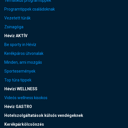
Tematikus programtippek
Programtippek családoknak
Vezetett túrák
Zsinagóga
Hévíz AKTÍV
Be sporty in Hévíz
Kerékpáros útvonalak
Minden, ami mozgás
Sportesemények
Top túra tippek
Hévízi WELLNESS
Videós wellness kisokos
Hévíz GASTRO
Hotelszolgáltatások külsős vendégeknek
Kerékpárkölcsönzés