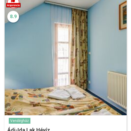
8.9
Vendégház
Ádi-Ida Lak Hévíz