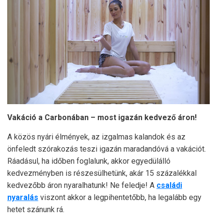
Vakáció a Carbonában – most igazán kedvező áron!
A közös nyári élmények, az izgalmas kalandok és az
önfeledt szórakozás teszi igazán maradandóvá a vakációt.
Ráadásul, ha időben foglalunk, akkor egyedülálló
kedvezményben is részesülhetünk, akár 15 százalékkal
kedvezőbb áron nyaralhatunk! Ne feledje! A
családi
nyaralás
viszont akkor a legpihentetőbb, ha legalább egy
hetet szánunk rá.