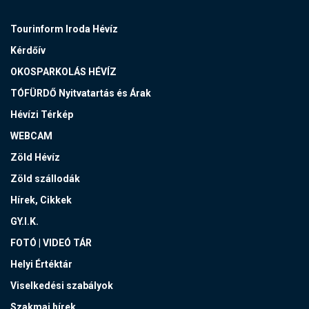
Tourinform Iroda Hévíz
Kérdőív
OKOSPARKOLÁS HÉVÍZ
TÓFÜRDŐ Nyitvatartás és Árak
Hévízi Térkép
WEBCAM
Zöld Hévíz
Zöld szállodák
Hírek, Cikkek
GY.I.K.
FOTÓ | VIDEÓ TÁR
Helyi Értéktár
Viselkedési szabályok
Szakmai hírek