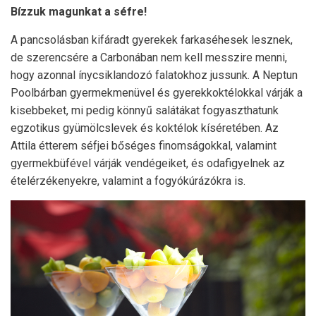
Bízzuk magunkat a séfre!
A pancsolásban kifáradt gyerekek farkaséhesek lesznek,
de szerencsére a Carbonában nem kell messzire menni,
hogy azonnal ínycsiklandozó falatokhoz jussunk. A Neptun
Poolbárban gyermekmenüvel és gyerekkoktélokkal várják a
kisebbeket, mi pedig könnyű salátákat fogyaszthatunk
egzotikus gyümölcslevek és koktélok kíséretében. Az
Attila étterem séfjei bőséges finomságokkal, valamint
gyermekbüfével várják vendégeiket, és odafigyelnek az
ételérzékenyekre, valamint a fogyókúrázókra is.