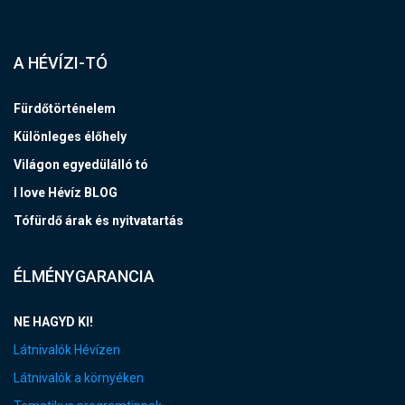
A HÉVÍZI-TÓ
Fürdőtörténelem
Különleges élőhely
Világon egyedülálló tó
I love Hévíz BLOG
Tófürdő árak és nyitvatartás
ÉLMÉNYGARANCIA
NE HAGYD KI!
Látnivalók Hévízen
Látnivalók a környéken