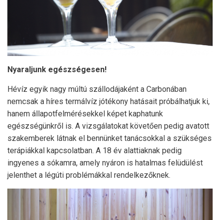
Nyaraljunk egészségesen!
Hévíz egyik nagy múltú szállodájaként a Carbonában
nemcsak a híres termálvíz jótékony hatásait próbálhatjuk ki,
hanem állapotfelmérésekkel képet kaphatunk
egészségünkről is. A vizsgálatokat követően pedig avatott
szakemberek látnak el bennünket tanácsokkal a szükséges
terápiákkal kapcsolatban. A 18 év alattiaknak pedig
ingyenes a sókamra, amely nyáron is hatalmas felüdülést
jelenthet a légúti problémákkal rendelkezőknek.