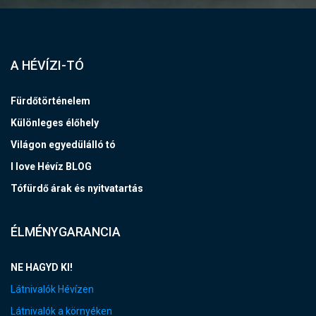
A HÉVÍZI-TÓ
Fürdőtörténelem
Különleges élőhely
Világon egyedülálló tó
I love Hévíz BLOG
Tófürdő árak és nyitvatartás
ÉLMÉNYGARANCIA
NE HAGYD KI!
Látnivalók Hévízen
Látnivalók a környéken