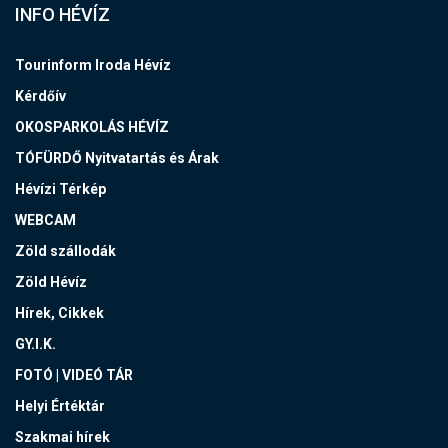
INFO HÉVÍZ
Tourinform Iroda Hévíz
Kérdőív
OKOSPARKOLÁS HÉVÍZ
TÓFÜRDŐ Nyitvatartás és Árak
Hévízi Térkép
WEBCAM
Zöld szállodák
Zöld Hévíz
Hírek, Cikkek
GY.I.K.
FOTÓ | VIDEÓ TÁR
Helyi Értéktár
Szakmai hírek