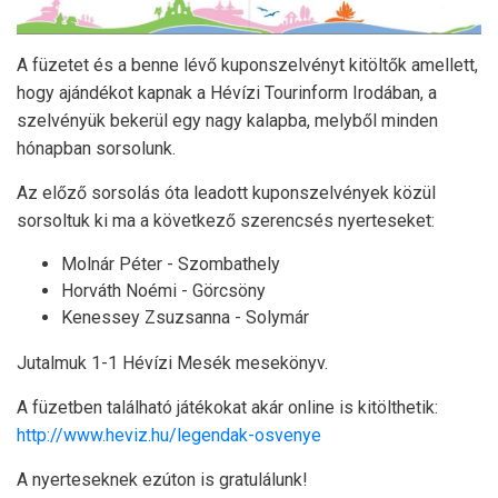
A füzetet és a benne lévő kuponszelvényt kitöltők amellett,
hogy ajándékot kapnak a Hévízi Tourinform Irodában, a
szelvényük bekerül egy nagy kalapba, melyből minden
hónapban sorsolunk.
Az előző sorsolás óta leadott kuponszelvények közül
sorsoltuk ki ma a következő szerencsés nyerteseket:
Molnár Péter - Szombathely
Horváth Noémi - Görcsöny
Kenessey Zsuzsanna - Solymár
Jutalmuk 1-1 Hévízi Mesék mesekönyv.
A füzetben található játékokat akár online is kitölthetik:
http://www.heviz.hu/legendak-osvenye
A nyerteseknek ezúton is gratulálunk!