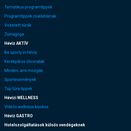
Tematikus programtippek
Programtippek családoknak
Vezetett túrák
Zsinagóga
Hévíz AKTÍV
Be sporty in Hévíz
Kerékpáros útvonalak
Minden, ami mozgás
Sportesemények
Top túra tippek
Hévízi WELLNESS
Videós wellness kisokos
Hévíz GASTRO
Hotelszolgáltatások külsős vendégeknek