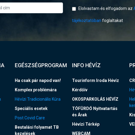
Elolvastam és elfogadom az
tájékoztatóban
foglaltakat
IA
EGÉSZSÉGPROGRAM
INFO HÉVÍZ
P
Ha csak pár napod van!
Tourinform Iroda Hévíz
CR
Komplex problémára
Kérdőív
Hév
n
Hévízi Tradicionális Kúra
OKOSPARKOLÁS HÉVÍZ
Hel
ke
Speciális esetek
TÓFÜRDŐ Nyitvatartás
és Árak
Ki
Post Covid Care
Hévízi Térkép
VE
Beutalási folyamat TB
kezelések
WEBCAM