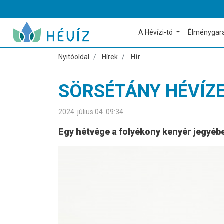
A Hévízi-tó
Élménygar
Nyitóoldal
Hírek
Hír
SÖRSÉTÁNY HÉVÍZ
2024. július 04. 09:34
Egy hétvége a folyékony kenyér jegyéb