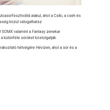
tcasörfesztivállá alakul, ahol a Csíki, a cseh és
esség közül válogathatsz.
 DJ SOMX valamint a Fantasy zenekar
a különféle söröket kóstolgatják.
rakoztató hétvégére Hévízen, ahol a sör és a