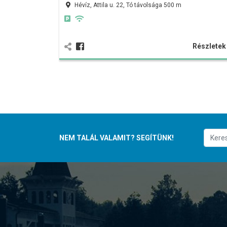
Hévíz, Attila u. 22, Tó távolsága 500 m
Részlete
NEM TALÁL VALAMIT? SEGÍTÜNK!