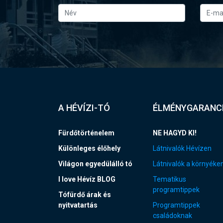
A HÉVÍZI-TÓ
ÉLMÉNYGARANC
Fürdőtörténelem
NE HAGYD KI!
Különleges élőhely
Látnivalók Hévízen
Világon egyedülálló tó
Látnivalók a környéke
I love Hévíz BLOG
Tematikus
programtippek
Tófürdő árak és
nyitvatartás
Programtippek
családoknak