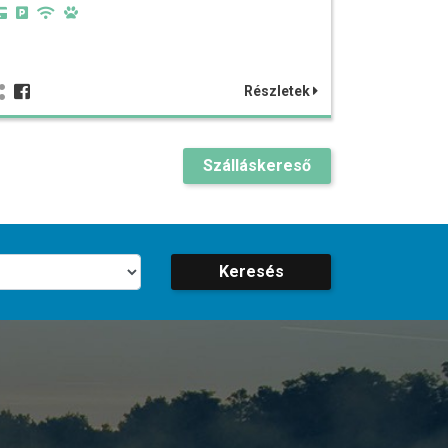
Részletek
Szálláskereső
Keresés