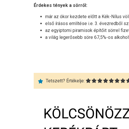
Érdekes tények a sörről:
már az ókor kezdete előtt a Kék-Nílus vö
első írásos említése i.e. 3. évezredből 
az egyiptomi piramisok építőit sörrel fize
a világ legerősebb söre 67,5%-os alkohol
Tetszett? Értékelje: