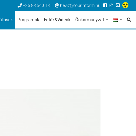
+36 83 540 131
heviz@tourinform.hu
állások
Programok
Fotók&Videók
Önkormányzat