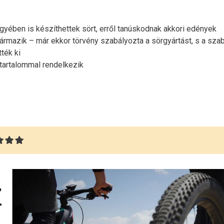
lgyében is készíthettek sört, erről tanúskodnak akkori edények
származik – már ekkor törvény szabályozta a sörgyártást, s a s
tték ki
tartalommal rendelkezik