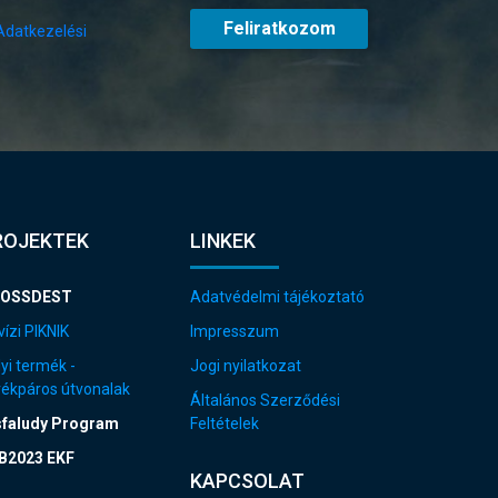
Feliratkozom
Adatkezelési
ROJEKTEK
LINKEK
OSSDEST
Adatvédelmi tájékoztató
ízi PIKNIK
Impresszum
yi termék -
Jogi nyilatkozat
rékpáros útvonalak
Általános Szerződési
sfaludy Program
Feltételek
B2023 EKF
KAPCSOLAT