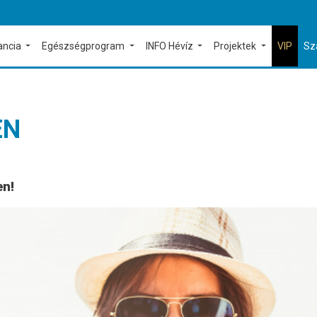
ancia
Egészségprogram
INFO Hévíz
Projektek
VIP
Sz
EN
en!