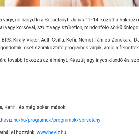
a vagy, ne hagyd ki a Sörsétányt! Július 11-14. között a Rákóczi u
al vagy korsóval, szűrt vagy szűretlen, mindenféle sörkülönleg
 BRS, Király Viktor, Auth Csilla, Kefír, Német Fáni és Zenekara,
gondoltak, őket szórakoztató programok várják, amíg a felnőttek 
sára tovább fokozza az élményt. Készülj egy ínycsiklandó és szó
lla, Kefír… és még sokan mások.
.heviz.hu/hu/programok/programok/sorsetany
atnál el hozzánk:
www.heviz.hu