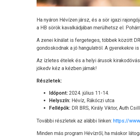
Ha nyáron Hévízen jársz, és a sör igazi rajongój
a HB sörök kavalkádjában merülhetsz el. Pohárr
A zenei kínálat is fergeteges, többek között DR
gondoskodnak a jó hangulatról. A gyerekekre is 
Az ízletes ételek és a helyi árusok kirakodóvá
jókedv kéz a kézben járnak!
Részletek:
Időpont:
2024. július 11-14.
Helyszín:
Hévíz, Rákóczi utca
Fellépők:
DR BRS, Király Viktor, Auth Csi
További részletek az alábbi linken:
https://www
Minden más program Hévízről, ha máskor látog