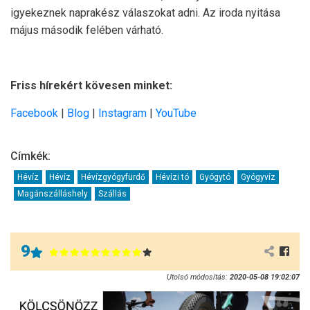
igyekeznek naprakész válaszokat adni. Az iroda nyitása
május második felében várható.
Friss hírekért kövesen minket:
Facebook
|
Blog
|
Instagram
|
YouTube
Címkék:
Hévíz
Hévíz
Hévízgyógyfürdő
Hévízi tó
Gyógytó
Gyógyvíz
Magánszálláshely
Szállás
9
Utolsó módosítás:
2020-05-08 19:02:07