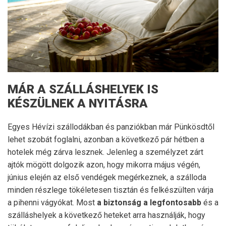
MÁR A SZÁLLÁSHELYEK IS
KÉSZÜLNEK A NYITÁSRA
Egyes Hévízi szállodákban és panziókban már Pünkösdtől
lehet szobát foglalni, azonban a következő pár hétben a
hotelek még zárva lesznek. Jelenleg a személyzet zárt
ajtók mögött dolgozik azon, hogy mikorra május végén,
június elején az első vendégek megérkeznek, a szálloda
minden részlege tökéletesen tisztán és felkészülten várja
a pihenni vágyókat. Most
a biztonság a legfontosabb
és a
szálláshelyek a következő heteket arra használják, hogy