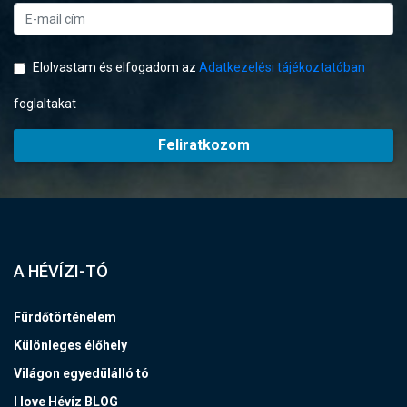
Elolvastam és elfogadom az
Adatkezelési tájékoztatóban
foglaltakat
Feliratkozom
A HÉVÍZI-TÓ
Fürdőtörténelem
Különleges élőhely
Világon egyedülálló tó
I love Hévíz BLOG