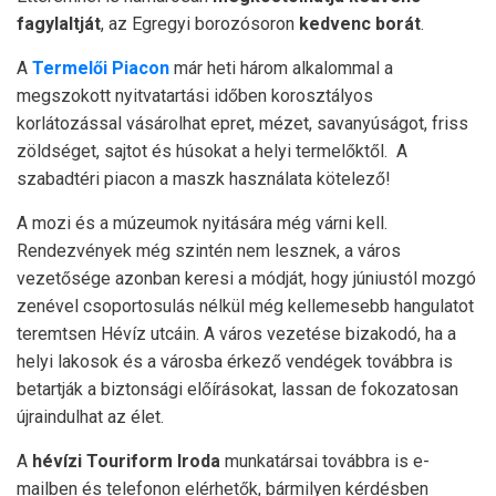
fagylaltját
, az Egregyi borozósoron
kedvenc borát
.
A
Termelői Piacon
már heti három alkalommal a
megszokott nyitvatartási időben korosztályos
korlátozással vásárolhat epret, mézet, savanyúságot, friss
zöldséget, sajtot és húsokat a helyi termelőktől. A
szabadtéri piacon a maszk használata kötelező!
A mozi és a múzeumok nyitására még várni kell.
Rendezvények még szintén nem lesznek, a város
vezetősége azonban keresi a módját, hogy júniustól mozgó
zenével csoportosulás nélkül még kellemesebb hangulatot
teremtsen Hévíz utcáin. A város vezetése bizakodó, ha a
helyi lakosok és a városba érkező vendégek továbbra is
betartják a biztonsági előírásokat, lassan de fokozatosan
újraindulhat az élet.
A
hévízi Touriform Iroda
munkatársai továbbra is e-
mailben és telefonon elérhetők, bármilyen kérdésben