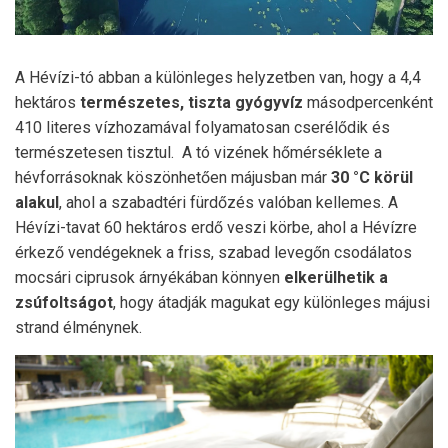
A Hévízi-tó abban a különleges helyzetben van, hogy a 4,4
hektáros
természetes, tiszta gyógyvíz
másodpercenként
410 literes vízhozamával folyamatosan cserélődik és
természetesen tisztul. A tó vizének hőmérséklete a
hévforrásoknak köszönhetően májusban már
30
°C körül
alakul
, ahol a szabadtéri fürdőzés valóban kellemes. A
Hévízi-tavat 60 hektáros erdő veszi körbe, ahol a Hévízre
érkező vendégeknek a friss, szabad levegőn csodálatos
mocsári ciprusok árnyékában könnyen
elkerülhetik a
zsúfoltságot
, hogy átadják magukat egy különleges májusi
strand élménynek.