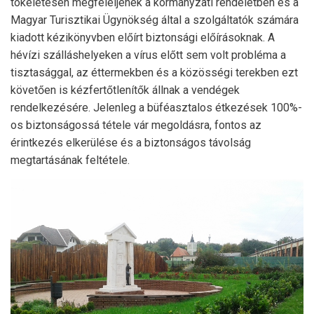
tökéletesen megfeleljenek a kormányzati rendeletben és a
Magyar Turisztikai Ügynökség által a szolgáltatók számára
kiadott kézikönyvben előírt biztonsági előírásoknak. A
hévízi szálláshelyeken a vírus előtt sem volt probléma a
tisztasággal, az éttermekben és a közösségi terekben ezt
követően is kézfertőtlenítők állnak a vendégek
rendelkezésére. Jelenleg a büféasztalos étkezések 100%-
os biztonságossá tétele vár megoldásra, fontos az
érintkezés elkerülése és a biztonságos távolság
megtartásának feltétele.