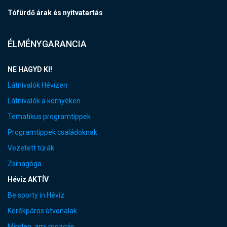
Tófürdő árak és nyitvatartás
ÉLMÉNYGARANCIA
NE HAGYD KI!
Látnivalók Hévízen
Látnivalók a környéken
Tematikus programtippek
Programtippek családoknak
Vezetett túrák
Zsinagóga
Hévíz AKTÍV
Be sporty in Hévíz
Kerékpáros útvonalak
Minden, ami mozgás