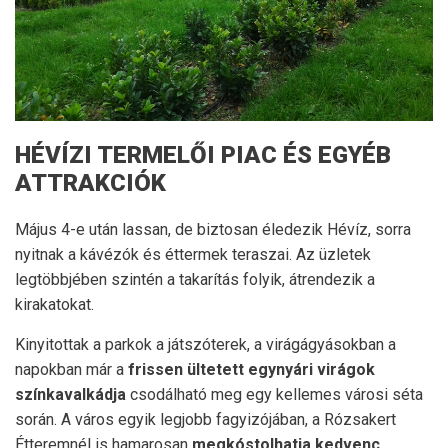
HÉVÍZI TERMELŐI PIAC ÉS EGYÉB
ATTRAKCIÓK
Május 4-e után lassan, de biztosan éledezik Hévíz, sorra
nyitnak a kávézók és éttermek teraszai. Az üzletek
legtöbbjében szintén a takarítás folyik, átrendezik a
kirakatokat.
Kinyitottak a parkok a játszóterek, a virágágyásokban a
napokban már a
frissen ültetett egynyári virágok
színkavalkádja
csodálható meg egy kellemes városi séta
során. A város egyik legjobb fagyizójában, a Rózsakert
Étteremnél is hamarosan
megkóstolhatja kedvenc