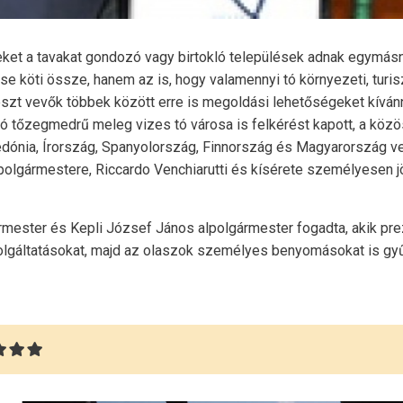
 ezeket a tavakat gondozó vagy birtokló települések adnak egymá
e köti össze, hanem az is, hogy valamennyi tó környezeti, turis
észt vevők többek között erre is megoldási lehetőségeket kívánn
ó tőzegmedrű meleg vizes tó városa is felkérést kapott, a köz
dónia, Írország, Spanyolország, Finnország és Magyarország ve
polgármestere, Riccardo Venchiarutti és kísérete személyesen jöt
mester és Kepli József János alpolgármester fogadta, akik pre
zolgáltatásokat, majd az olaszok személyes benyomásokat is gyűjt