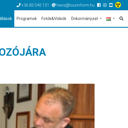
+36 83 540 131
heviz@tourinform.hu
állások
Programok
Fotók&Videók
Önkormányzat
KOZÓJÁRA