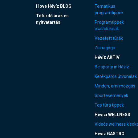
I love Hévíz BLOG
Tematikus
programtippek
Tófürdő árak és
nyitvatartás
Programtippek
családoknak
Vezetett túrák
Zsinagóga
Hévíz AKTÍV
Be sporty in Hévíz
Kerékpáros útvonalak
Minden, ami mozgás
Sportesemények
Top túra tippek
Hévízi WELLNESS
Videós wellness kisok
Hévíz GASTRO