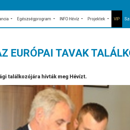
ancia
Egészségprogram
INFO Hévíz
Projektek
VIP
Sz
AZ EURÓPAI TAVAK TALÁL
gi találkozójára hívták meg Hévízt.