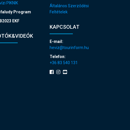
ízi PIKNIK
Általános Szerződési
sfaludy Program
Feltételek
B2023 EKF
KAPCSOLAT
OTÓK&VIDEÓK
E-mail:
heviz@tourinform.hu
Telefon:
+36 83 540 131