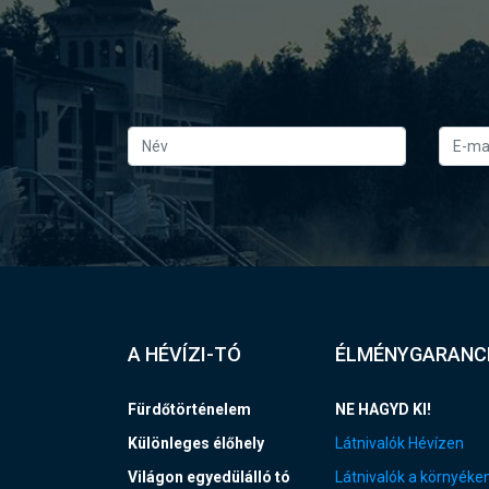
A HÉVÍZI-TÓ
ÉLMÉNYGARANC
Fürdőtörténelem
NE HAGYD KI!
Különleges élőhely
Látnivalók Hévízen
Világon egyedülálló tó
Látnivalók a környéke