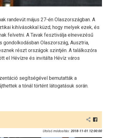
snak randevút május 27-én Olaszországban. A
ztikai kihívásokkal küzd; hogy melyek ezek, és
ak felvetni. A Tavak fesztiválja elnevezésű
ös gondolkodásban Olaszország, Ausztria,
sznek részt országok szintjén. A találkozóra
t el Hévízre és invitálta Hévíz város
zentáció segítségével bemutatták a
hettek a tónál történt látogatásuk során.
Utolsó módosítás:
2018-11-01 12:00:00