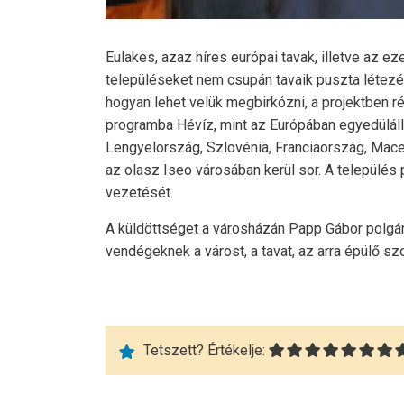
Eulakes, azaz híres európai tavak, illetve az
településeket nem csupán tavaik puszta létezés
hogyan lehet velük megbirkózni, a projektben r
programba Hévíz, mint az Európában egyedüláll
Lengyelország, Szlovénia, Franciaország, Mace
az olasz Iseo városában kerül sor. A település 
vezetését.
A küldöttséget a városházán Papp Gábor polgár
vendégeknek a várost, a tavat, az arra épülő s
Tetszett? Értékelje: