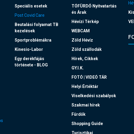
Hév
Speciális esetek
TÓFÜRDŐ Nyitvatartás
és Árak
Ki
Post Covid Care
Hévízi Térkép
VE
Beutalási folyamat TB
kezelések
WEBCAM
F
Sportproblémákra
Zöld Hévíz
Kinesio-Labor
Zöld szállodák
Egy derékfájás
Hírek, Cikkek
története - BLOG
GY.I.K.
FOTÓ | VIDEÓ TÁR
Helyi Értéktár
Viselkedési szabályok
Szakmai hírek
Fürdők
os
Shopping Guide
Turisztikai