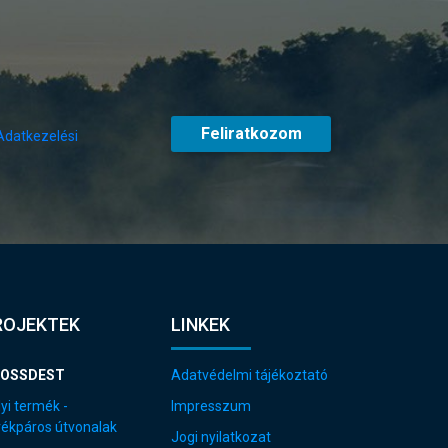
Feliratkozom
Adatkezelési
ROJEKTEK
LINKEK
OSSDEST
Adatvédelmi tájékoztató
yi termék -
Impresszum
rékpáros útvonalak
Jogi nyilatkozat