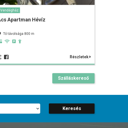
Vendégház
Ács Apartman Hévíz
Tó távolsága 800 m
Részletek
Szálláskereső
Keresés