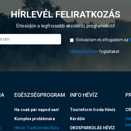
HÍRLEVÉL FELIRATKOZÁS
Értesüljön a legfrissebb akciókról, programokról!
Elolvastam és elfogadom az
tájékoztatóban
foglaltakat
IA
EGÉSZSÉGPROGRAM
INFO HÉVÍZ
P
Ha csak pár napod van!
Tourinform Iroda Hévíz
CR
Komplex problémára
Kérdőív
Hel
ke
n
Hévízi Tradicionális Kúra
OKOSPARKOLÁS HÉVÍZ