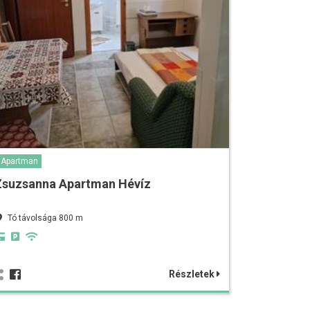
Apartman
Zsuzsanna Apartman Hévíz
Tó távolsága 800 m
Részletek