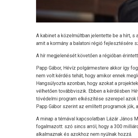
A kabinet a közelmúltban jelentette be a hírt, s
amit a kormány a balatoni régió fejlesztésére s
A hír megjelenését követően a régióban érintet
Papp Gábor, Hévíz polgármestere akkor így fogal
nem volt kérdés tehát, hogy amikor ennek megle
Hangsúlyozta azonban, hogy azokat a projektek
vélhetően továbbviszik. Ebben a kérdésben Héví
tóvédelmi program elkészítése szerepel azok kö
Papp Gábor szerint az említett programok jók, 
A minap a témával kapcsolatban Lázár János Min
fogalmazott: szó sincs arról, hogy a 300 milliá
alkalmaznak és azokhoz nem nyúlnak hozzá.