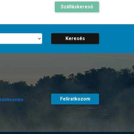
Szálláskereső
Keresés
Feliratkozom
Adatkezelési