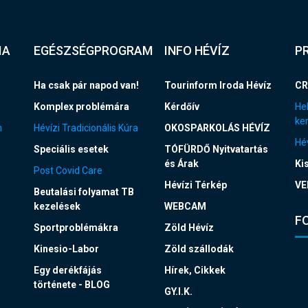
IA
EGÉSZSÉGPROGRAM
INFO HÉVÍZ
P
Ha csak pár napod van!
Tourinform Iroda Hévíz
CR
Komplex problémára
Kérdőív
Hel
ke
n
Hévízi Tradicionális Kúra
OKOSPARKOLÁS HÉVÍZ
Hév
Speciális esetek
TÓFÜRDŐ Nyitvatartás
és Árak
Ki
Post Covid Care
Hévízi Térkép
VE
Beutalási folyamat TB
kezelések
WEBCAM
F
Sportproblémákra
Zöld Hévíz
Kinesio-Labor
Zöld szállodák
Egy derékfájás
Hírek, Cikkek
története - BLOG
GY.I.K.