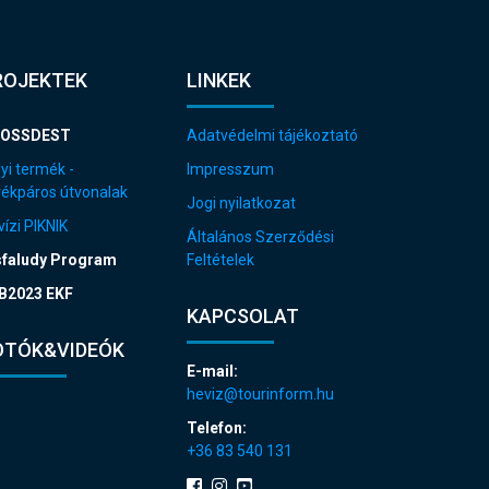
ROJEKTEK
LINKEK
OSSDEST
Adatvédelmi tájékoztató
yi termék -
Impresszum
rékpáros útvonalak
Jogi nyilatkozat
ízi PIKNIK
Általános Szerződési
sfaludy Program
Feltételek
B2023 EKF
KAPCSOLAT
OTÓK&VIDEÓK
E-mail:
heviz@tourinform.hu
Telefon:
+36 83 540 131