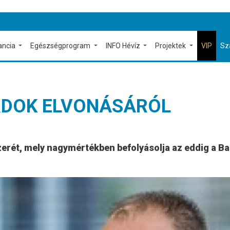
ancia
Egészségprogram
INFO Hévíz
Projektek
VIP
Sz
ÁRDOK ELVONÁSÁRÓL
erét, mely nagymértékben befolyásolja az eddig a Ba