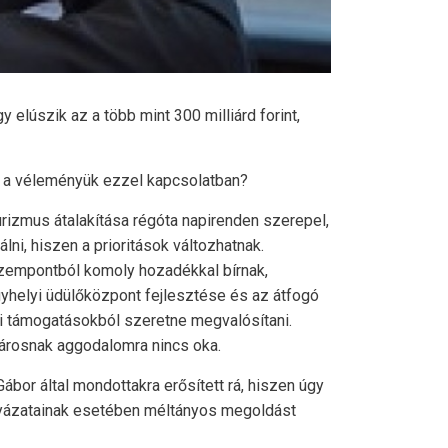
 elúszik az a több mint 300 milliárd forint,
 mi a véleményük ezzel kapcsolatban?
urizmus átalakítása régóta napirenden szerepel,
ni, hiszen a prioritások változhatnak.
szempontból komoly hozadékkal bírnak,
gyhelyi üdülőközpont fejlesztése és az átfogó
si támogatásokból szeretne megvalósítani.
 városnak aggodalomra nincs oka.
bor által mondottakra erősített rá, hiszen úgy
 pályázatainak esetében méltányos megoldást