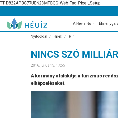
TT-D822APBC77UEN23MTBQG-Web-Tag-Pixel_Setup
A Hévízi-tó
Élménygar
Nyitóoldal
Hírek
Hír
NINCS SZÓ MILLI
2016. július 15. 17:55
A kormány átalakítja a turizmus rendsz
elképzeléseket.