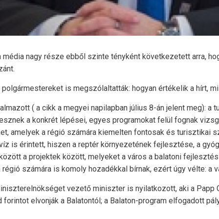
 a média nagy része ebből szinte tényként következetett arra, hogy
zánt.
t polgármestereket is megszólaltatták: hogyan értékelik a hírt,
mazott ( a cikk a megyei napilapban július 8-án jelent meg): a t
sznek a konkrét lépései, egyes programokat felül fognak vizsgál
et, amelyek a régió számára kiemelten fontosak és turisztikai 
z is érintett, hiszen a reptér környezetének fejlesztése, a gyó
zött a projektek között, melyeket a város a balatoni fejleszté
a régió számára is komoly hozadékkal bírnak, ezért úgy vélte: a
iszterelnökséget vezető miniszter is nyilatkozott, aki a Papp Gá
rd forintot elvonják a Balatontól; a Balaton-program elfogadott