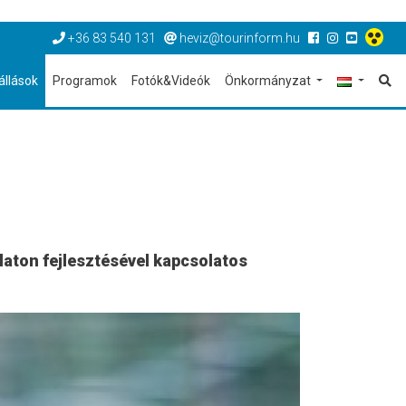
+36 83 540 131
heviz@tourinform.hu
állások
Programok
Fotók&Videók
Önkormányzat
laton fejlesztésével kapcsolatos