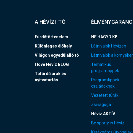
A HÉVÍZI-TÓ
ÉLMÉNYGARANC
Fürdőtörténelem
NE HAGYD KI!
Különleges élőhely
Látnivalók Hévízen
Világon egyedülálló tó
Látnivalók a környéke
I love Hévíz BLOG
Tematikus
programtippek
Tófürdő árak és
nyitvatartás
Programtippek
családoknak
Vezetett túrák
Zsinagóga
Hévíz AKTÍV
Be sporty in Hévíz
Kerékpáros útvonalak