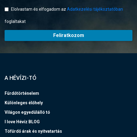
Elolvastam és elfogadom az
Adatkezelési tájékoztatóban
foglaltakat
Feliratkozom
A HÉVÍZI-TÓ
Fürdőtörténelem
Különleges élőhely
Világon egyedülálló tó
I love Hévíz BLOG
Tófürdő árak és nyitvatartás