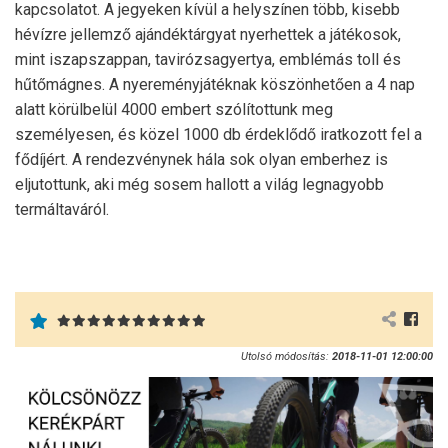
kapcsolatot. A jegyeken kívül a helyszínen több, kisebb
hévízre jellemző ajándéktárgyat nyerhettek a játékosok,
mint iszapszappan, tavirózsagyertya, emblémás toll és
hűtőmágnes. A nyereményjátéknak köszönhetően a 4 nap
alatt körülbelül 4000 embert szólítottunk meg
személyesen, és közel 1000 db érdeklődő iratkozott fel a
fődíjért. A rendezvénynek hála sok olyan emberhez is
eljutottunk, aki még sosem hallott a világ legnagyobb
termáltaváról.
Utolsó módosítás:
2018-11-01 12:00:00