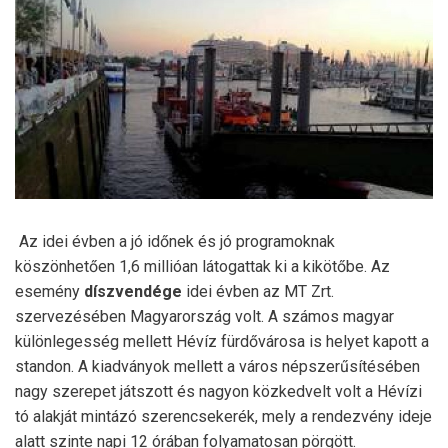
Az idei évben a jó időnek és jó programoknak
köszönhetően 1,6 millióan látogattak ki a kikötőbe. Az
esemény
díszvendége
idei évben az MT Zrt.
szervezésében Magyarország volt. A számos magyar
különlegesség mellett Hévíz fürdővárosa is helyet kapott a
standon. A kiadványok mellett a város népszerűsítésében
nagy szerepet játszott és nagyon közkedvelt volt a Hévízi
tó alakját mintázó szerencsekerék, mely a rendezvény ideje
alatt szinte napi 12 órában folyamatosan pörgött.