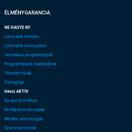
ÉLMÉNYGARANCIA
NE HAGYD KI!
Látnivalók Hévízen
Látnivalók a környéken
Tematikus programtippek
Programtippek családoknak
Vezetett túrák
Zsinagóga
Hévíz AKTÍV
Be sporty in Hévíz
Kerékpáros útvonalak
Minden, ami mozgás
Sportesemények