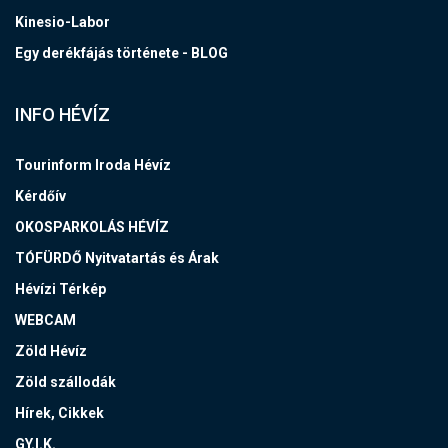
Kinesio-Labor
Egy derékfájás története - BLOG
INFO HÉVÍZ
Tourinform Iroda Hévíz
Kérdőív
OKOSPARKOLÁS HÉVÍZ
TÓFÜRDŐ Nyitvatartás és Árak
Hévízi Térkép
WEBCAM
Zöld Hévíz
Zöld szállodák
Hírek, Cikkek
GY.I.K.