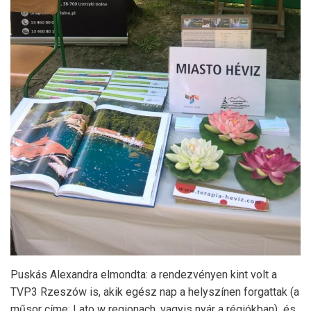
Puskás Alexandra elmondta: a rendezvényen kint volt a
TVP3 Rzeszów is, akik egész nap a helyszínen forgattak (a
műsor címe: Lato w regionach, vagyis nyár a régiókban) és