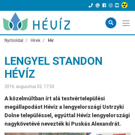
Nyitóoldal
Hírek
Hír
LENGYEL STANDON
HÉVÍZ
2016. augusztus 02. 17:50
A közelmúltban írt alá testvértelepülési
megállapodást Hévíz a lengyelországi Ustrzyki
Dolne településsel, egyúttal Hévíz lengyelországi
nagykövetévé nevezték ki Puskás Alexandrát.