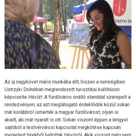
Az új nagykövet máris munkába állt, hiszen a nemrégiben
Ustrzyki Dolnéban megrendezett turisztikai kiállításon
képviselte Hévízt. A fürdőváros önálló standdal szerepelt a
rendezvényen, az azt meglátogató érdeklődök közül sokan
már korábbról ismerték a magyar fürdővárost, olyan is
akadt, aki már nyaralt is ott. Sokan viszont éppen a lengyel
sajtóból a testvérvárosi kapcsolat megkötése kapcsán
megjelent hírekből hallottak Hévízről. Akik viszont még nem