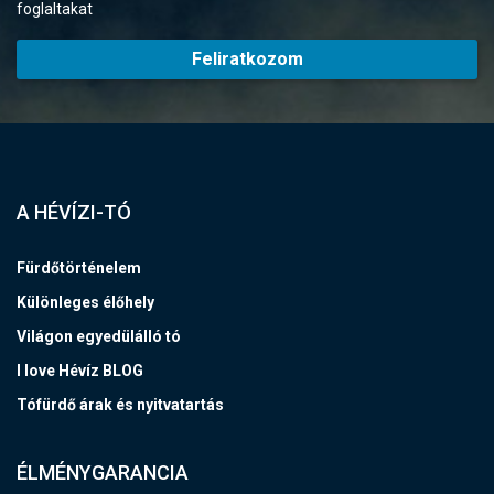
foglaltakat
Feliratkozom
A HÉVÍZI-TÓ
Fürdőtörténelem
Különleges élőhely
Világon egyedülálló tó
I love Hévíz BLOG
Tófürdő árak és nyitvatartás
ÉLMÉNYGARANCIA