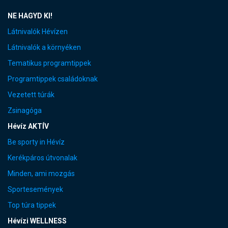
NE HAGYD KI!
Látnivalók Hévízen
Látnivalók a környéken
Tematikus programtippek
Programtippek családoknak
Vezetett túrák
Zsinagóga
Hévíz AKTÍV
Be sporty in Hévíz
Kerékpáros útvonalak
Minden, ami mozgás
Sportesemények
Top túra tippek
Hévízi WELLNESS