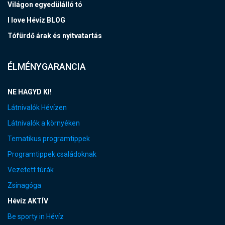
Világon egyedülálló tó
I love Hévíz BLOG
Tófürdő árak és nyitvatartás
ÉLMÉNYGARANCIA
NE HAGYD KI!
Látnivalók Hévízen
Látnivalók a környéken
Tematikus programtippek
Programtippek családoknak
Vezetett túrák
Zsinagóga
Hévíz AKTÍV
Be sporty in Hévíz