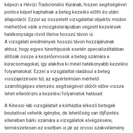
képezi a Hévízi Tradicionális Kúrának, hiszen segítségével
pontos képet kaphatnak a beteg kezelés előtti és utáni
állapotáról. Ezzel az összetett vizsgálattal objektív módon
mérhetővé válik a mozgásterápiában végzett kezelések
hatékonysága rövid illetve hosszú távon is.
A vizsgálati eredmények hosszú távon hozzájárulnak
ahhoz, hogy egyes tünettípusok esetén specializáltabban
állítsák össze a kezelőorvosok a beteg számára a
kúracsomagokat, így alakítva ki minél hatékonyabb kezelési
folyamatokat. Ezzel a vizsgálattal ráadásul a beteg
visszajelzésein túl, az egyértelműen mérhető
számítógépes elemzés segítségével időről-időre vissza
lehet ellenőrizni a kezelési folyamatok hatásait.
A Kinesio-lab vizsgálatait a kórházba érkező betegek
beutalóval vehetik igénybe, de lehetőség van díjfizetés
ellenében bárki számára a vizsgálatok elvégzésére,
természetesen ez esetben is jár az orvosi szakvélemény.