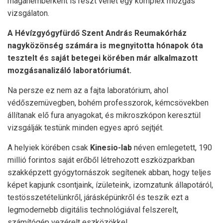
magánemberként is részt vehet egy komplex mozgás
vizsgálaton.
A Hévízgyógyfürdő Szent András Reumakórház
nagyközönség számára is megnyitotta hónapok óta
tesztelt és saját betegei körében már alkalmazott
mozgásanalizáló laboratóriumát.
Na persze ez nem az a fajta laboratórium, ahol
védőszemüvegben, bohém professzorok, kémcsövekben
állítanak elő fura anyagokat, és mikroszkópon keresztül
vizsgálják testünk minden egyes apró sejtjét.
A helyiek körében csak
Kinesio-lab
néven emlegetett, 190
millió forintos saját erőből létrehozott eszközparkban
szakképzett gyógytornászok segítenek abban, hogy teljes
képet kapjunk csontjaink, ízületeink, izomzatunk állapotáról,
testösszetételünkről, járásképünkről és teszik ezt a
legmodernebb digitális technológiával felszerelt,
számítógép vezérelt eszközökkel.