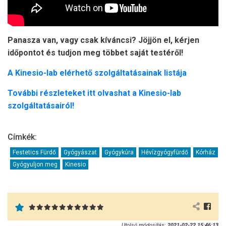
Panasza van, vagy csak kíváncsi? Jöjjön el, kérjen
időpontot és tudjon meg többet saját testéről!
A Kinesio-lab elérhető szolgáltatásainak listája
További részleteket itt olvashat a Kinesio-lab
szolgáltatásairól!
Címkék:
Festetics Fürdő
Gyógyászat
Gyógykúra
Hévízgyógyfürdő
Kórház
Gyógyuljon meg
Kinesio
Utolsó módosítás:
2021-02-22 15:46:13