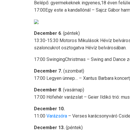
Belépő: gyermekeknek ingyenes,18 éven felüli
17:00Egy este a kandallónál – Sajcz Gábor harm
December 6
. (péntek)
13:30-15:30 Motoros Mikulások Hévíz belvárosá
szaloncukrot osztogatva Hévíz belvárosában.
17:00 SwingingChristmas – Swing and Dance ze
December 7.
(szombat)
17:00 Legyen ünnep… – Xantus Barbara koncertje
December 8
. (vasárnap)
17:00 Hófehér varázslat – Geier Ildikó trió: mus
December 10.
11:00
Varázsóra
– Verses karácsonyváró Csider 
December 13.
(péntek)