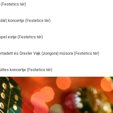
(Festetics tér)
tár) koncertje (Festetics tér)
el estje (Festetics tér)
nadett és Drexler Vajk (zongora) műsora (Festetics tér)
tes koncertje (Festetics tér)