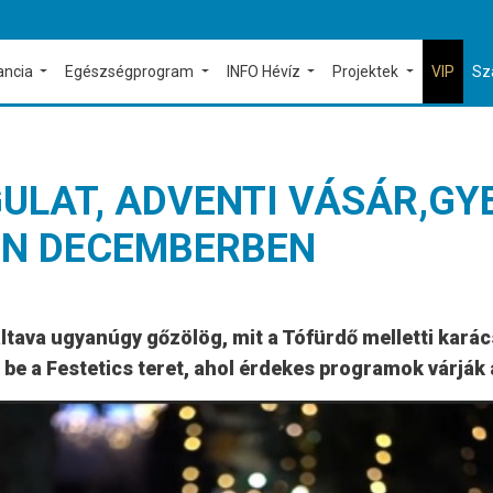
ancia
Egészségprogram
INFO Hévíz
Projektek
VIP
Sz
ULAT, ADVENTI VÁSÁR,GY
EN DECEMBERBEN
ava ugyanúgy gőzölög, mit a Tófürdő melletti karács
 be a Festetics teret, ahol érdekes programok várják 