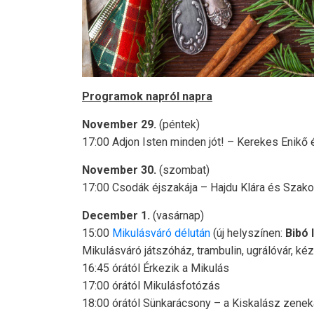
Programok napról napra
November 29.
(péntek)
17:00 Adjon Isten minden jót! – Kerekes Enikő é
November 30.
(szombat)
17:00 Csodák éjszakája – Hajdu Klára és Szakon
December 1.
(vasárnap)
15:00
Mikulásváró délután
(új helyszínen:
Bibó
Mikulásváró játszóház, trambulin, ugrálóvár, 
16:45 órától Érkezik a Mikulás
17:00 órától Mikulásfotózás
18:00 órától Sünkarácsony – a Kiskalász zene