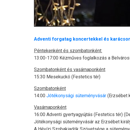
Adventi forgatag koncertekkel és karácson
Péntekenként és szombatonként:
13:00-17:00 Kézműves foglalkozás a Belvárosi
Szombatonként és vasárnaponként
15:30 Mesekuckó (Festetics tér)
Szombatonként
14:00
Jótékonysági süteményvásár
(Erzsébet k
Vasárnaponként
16:00 Adventi gyertyagyújtás (Festetics tér) (D
Jótékonysági süteményvásár az Erzsébet király
A Hévízi Szobakiadók Szövetsége a süteményekb