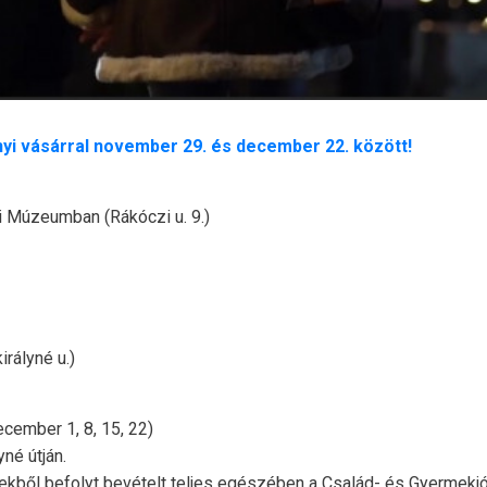
yi vásárral november 29. és december 22. között!
 Múzeumban (Rákóczi u. 9.)
irályné u.)
ecember 1, 8, 15, 22)
né útján.
ől befolyt bevételt teljes egészében a Család- és Gyermekjólét