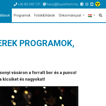
+36 83 540 131
heviz@tourinform.hu
állások
Programok
Fotók&Videók
Önkormányzat
EREK PROGRAMOK,
onyi vásáron a forralt bor és a puncs!
a kicsiket és nagyokat!