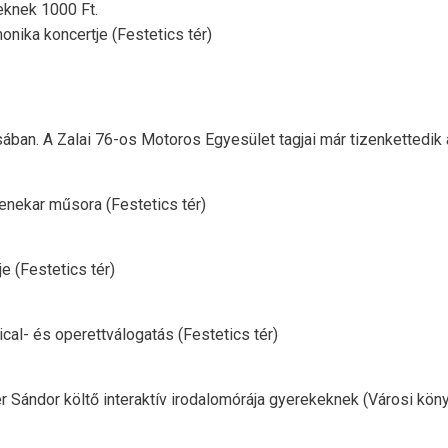
eknek 1000 Ft.
onika koncertje (Festetics tér)
ban. A Zalai 76-os Motoros Egyesület tagjai már tizenkettedik
nekar műsora (Festetics tér)
 (Festetics tér)
ical- és operettválogatás (Festetics tér)
Sándor költő interaktív irodalomórája gyerekeknek (Városi köny