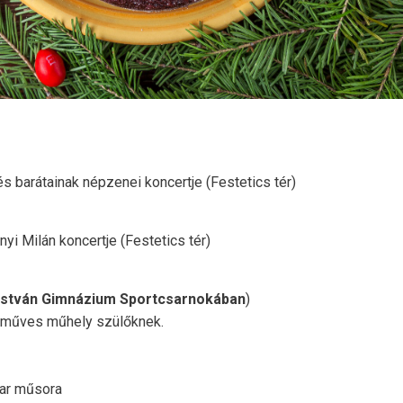
s barátainak népzenei koncertje (Festetics tér)
yi Milán koncertje (Festetics tér)
 István Gimnázium Sportcsarnokában
)
kézműves műhely szülőknek.
kar műsora