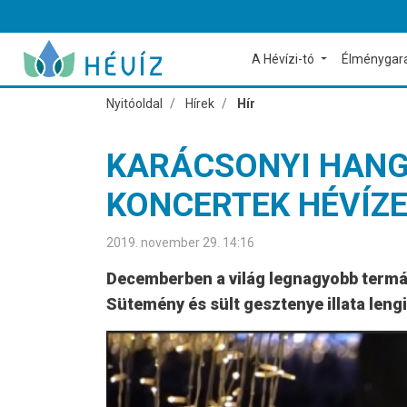
A Hévízi-tó
Élménygar
Nyitóoldal
Hírek
Hír
KARÁCSONYI HANG
KONCERTEK HÉVÍZ
2019. november 29. 14:16
Decemberben a világ legnagyobb termált
Sütemény és sült gesztenye illata lengi