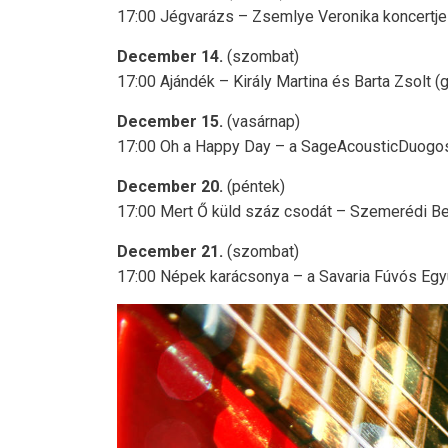
17:00 Jégvarázs – Zsemlye Veronika koncertje 
December 14.
(szombat)
17:00 Ajándék – Király Martina és Barta Zsolt (gi
December 15.
(vasárnap)
17:00 Oh a Happy Day – a SageAcousticDuogosp
December 20.
(péntek)
17:00 Mert Ő küld száz csodát – Szemerédi Ber
December 21.
(szombat)
17:00 Népek karácsonya – a Savaria Fúvós Együt