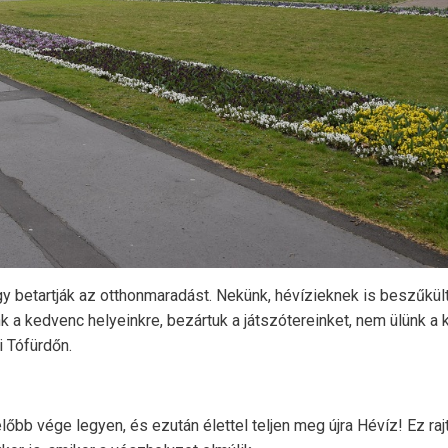
 betartják az otthonmaradást. Nekünk, hévízieknek is beszűkült,
 a kedvenc helyeinkre, bezártuk a játszótereinket, nem ülünk a
i Tófürdőn.
bb vége legyen, és ezután élettel teljen meg újra Hévíz! Ez raj