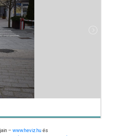
jain –
www.heviz.hu
és