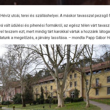
ek Hévíz utcái, terei és szálláshelyei. A máskor tavasszal pezsgő
á vált üdülési és pihenési formákról, az egész télen várt tavas
el teszem ezt, mert mindig tárt karokkal vártuk a hozzánk látogat
adatunk a megelőzés, a járvány lassítása. – mondta Papp Gábor 