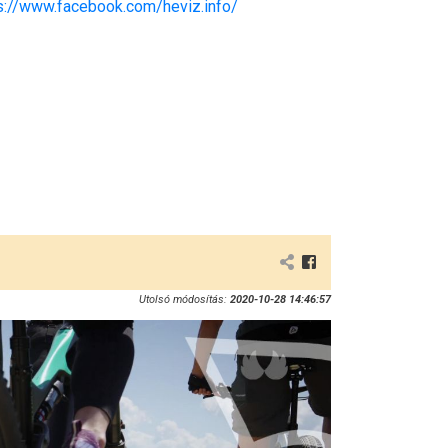
s://www.facebook.com/heviz.info/
Utolsó módosítás:
2020-10-28 14:46:57