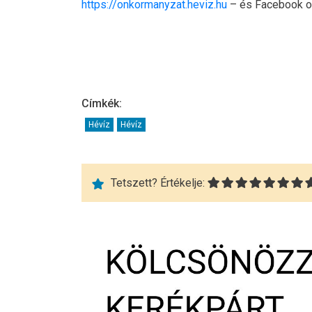
https://onkormanyzat.heviz.hu
– és Facebook ol
Címkék:
Hévíz
Hévíz
Tetszett? Értékelje: