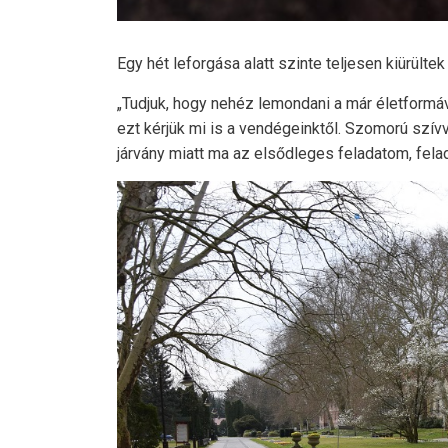
Egy hét leforgása alatt szinte teljesen kiürült
„Tudjuk, hogy nehéz lemondani a már életformáv
ezt kérjük mi is a vendégeinktől. Szomorú szívv
járvány miatt ma az elsődleges feladatom, fel