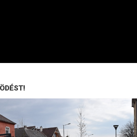
ÖDÉST!