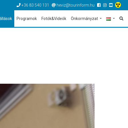
+36 83 540 131
heviz@tourinform.hu
állások
Programok
Fotók&Videók
Önkormányzat