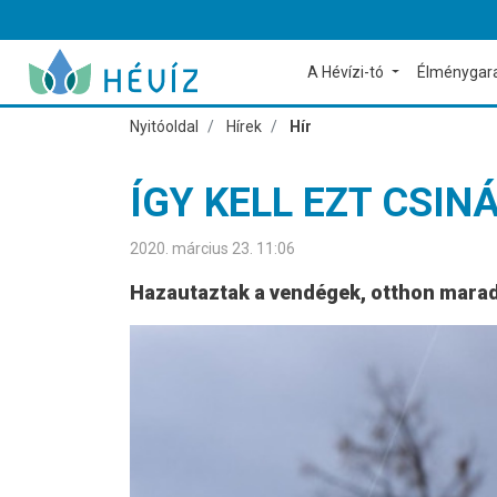
A Hévízi-tó
Élménygar
Nyitóoldal
Hírek
Hír
ÍGY KELL EZT CSIN
2020. március 23. 11:06
Hazautaztak a vendégek, otthon marad