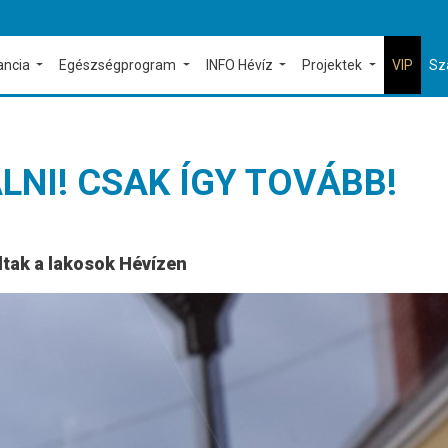
ancia
Egészségprogram
INFO Hévíz
Projektek
VIP
Sz
ÁLNI! CSAK ÍGY TOVÁBB!
tak a lakosok Hévízen