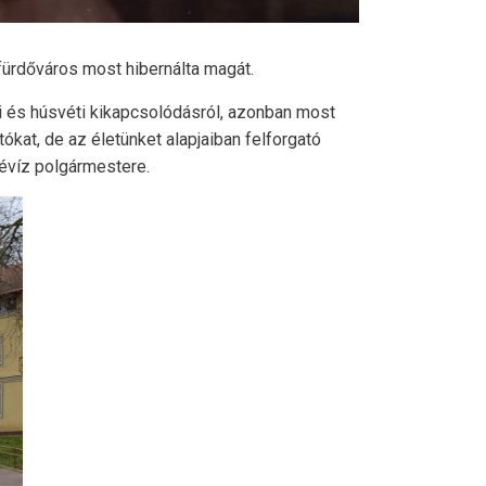
 fürdőváros most hibernálta magát.
zi és húsvéti kikapcsolódásról, azonban most
ókat, de az életünket alapjaiban felforgató
Hévíz polgármestere.