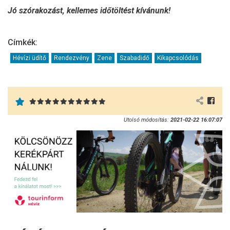
Jó szórakozást, kellemes időtöltést kívánunk!
Címkék:
Hévízi üdítő
Rendezvény
Zene
Szabadidő
Kikapcsolódás
Utolsó módosítás:
2021-02-22 16:07:07