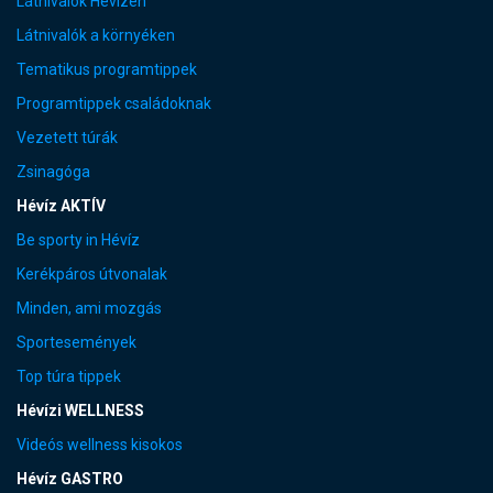
Látnivalók Hévízen
Látnivalók a környéken
Tematikus programtippek
Programtippek családoknak
Vezetett túrák
Zsinagóga
Hévíz AKTÍV
Be sporty in Hévíz
Kerékpáros útvonalak
Minden, ami mozgás
Sportesemények
Top túra tippek
Hévízi WELLNESS
Videós wellness kisokos
Hévíz GASTRO