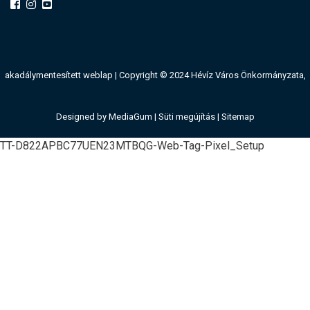
akadálymentesített weblap
| Copyright © 2024 Hévíz Város Önkormányzata,
Designed by
MediaGum
|
Süti megújítás
|
Sitemap
TT-D822APBC77UEN23MTBQG-Web-Tag-Pixel_Setup