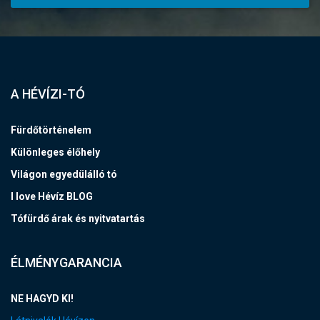
A HÉVÍZI-TÓ
Fürdőtörténelem
Különleges élőhely
Világon egyedülálló tó
I love Hévíz BLOG
Tófürdő árak és nyitvatartás
ÉLMÉNYGARANCIA
NE HAGYD KI!