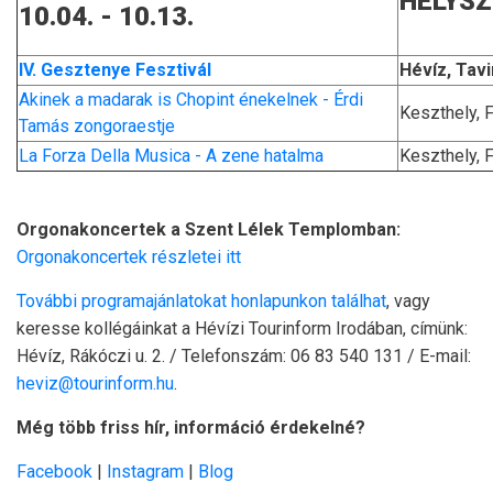
HE
10.04. - 10.13.
IV. Gesztenye Fesztivál
Hévíz, Tav
Akinek a madarak is Chopint énekelnek - Érdi
Keszthely, 
Tamás zongoraestje
La Forza Della Musica - A zene hatalma
Keszthely, 
Orgonakoncertek a Szent Lélek Templomban:
Orgonakoncertek részletei itt
További programajánlatokat honlapunkon találhat
, vagy
keresse kollégáinkat a Hévízi Tourinform Irodában, címünk:
Hévíz, Rákóczi u. 2. / Telefonszám: 06 83 540 131 / E-mail:
heviz@tourinform.hu
.
Még több friss hír, információ érdekelné?
Facebook
|
Instagram
|
Blog