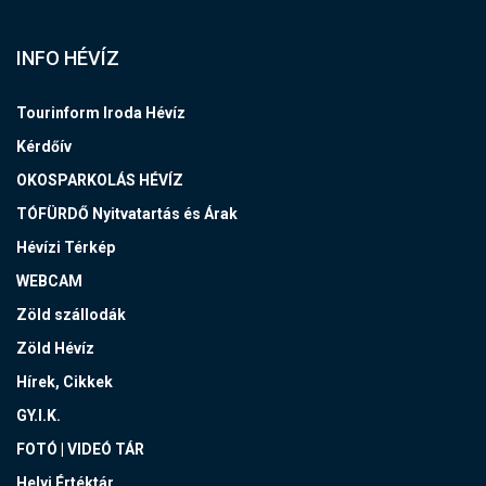
INFO HÉVÍZ
Tourinform Iroda Hévíz
Kérdőív
OKOSPARKOLÁS HÉVÍZ
TÓFÜRDŐ Nyitvatartás és Árak
Hévízi Térkép
WEBCAM
Zöld szállodák
Zöld Hévíz
Hírek, Cikkek
GY.I.K.
FOTÓ | VIDEÓ TÁR
Helyi Értéktár