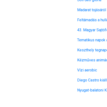
Madarat tojásáról
Feltámadás a hull
43. Magyar Sajtófo
Tematikus napok 
Keszthely tegnape
Kézműves animáci
Vízi aerobic
Diego Castro kiáll
Nyugat-balatoni 