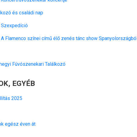
lkozó és családi nap
 Szexpedíció
A Flamenco színei című élő zenés tánc show Spanyolországbó
hegyi Fúvószenekari Találkozó
OK, EGYÉB
llítás 2025
ok egész éven át