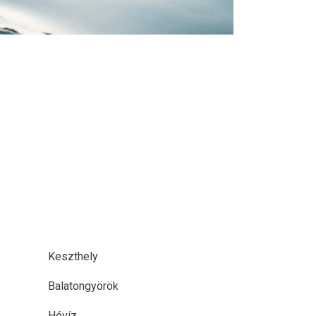
Keszthely
Balatongyörök
Hévíz