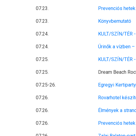
07.23.
Prevenciós hetek
07.23.
Könyvbemutató
07.24.
KULT/SZÍN/TÉR - 
07.24.
Úrinők a vízben –
07.25.
KULT/SZÍN/TÉR -
07.25.
Dream Beach Rockin
07.25-26.
Egregyi Kertiparty
07.26.
Rovarhotel készí
07.26.
Élmények a stran
07.26.
Prevenciós hetek
07.26.
Zalai Balaton-par