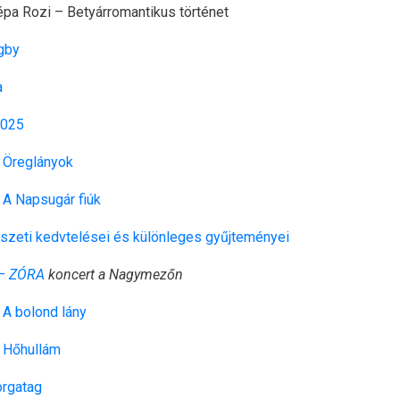
pa Rozi – Betyárromantikus történet
gby
a
2025
 Öreglányok
A Napsugár fiúk
zeti kedvtelései és különleges gyűjteményei
 – ZÓRA
koncert a Nagymezőn
A bolond lány
 Hőhullám
orgatag