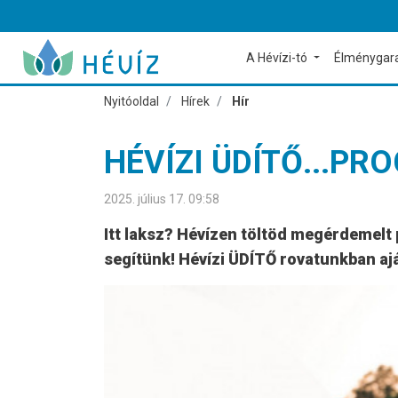
A Hévízi-tó
Élménygar
Nyitóoldal
Hírek
Hír
HÉVÍZI ÜDÍTŐ...PR
2025. július 17. 09:58
Itt laksz? Hévízen töltöd megérdemelt 
segítünk! Hévízi ÜDÍTŐ rovatunkban a