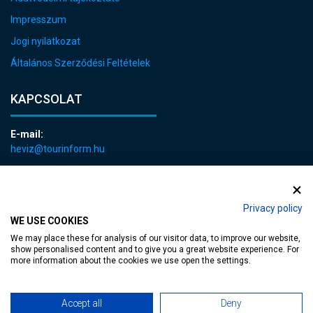
Impresszum
Jogi nyilatkozat
Általános Szerződési Feltételek
KAPCSOLAT
E-mail:
heviz@tourinform.hu
Telefon:
+36 83 540 131
Privacy policy
WE USE COOKIES
We may place these for analysis of our visitor data, to improve our website,
show personalised content and to give you a great website experience. For
more information about the cookies we use open the settings.
akadálymentesített weblap
| Copyright © 2024 Hévíz Város Önkormányzata,
Accept all
Deny