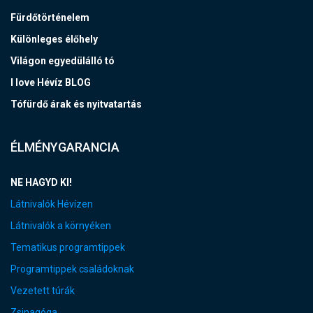
Fürdőtörténelem
Különleges élőhely
Világon egyedülálló tó
I love Hévíz BLOG
Tófürdő árak és nyitvatartás
ÉLMÉNYGARANCIA
NE HAGYD KI!
Látnivalók Hévízen
Látnivalók a környéken
Tematikus programtippek
Programtippek családoknak
Vezetett túrák
Zsinagóga