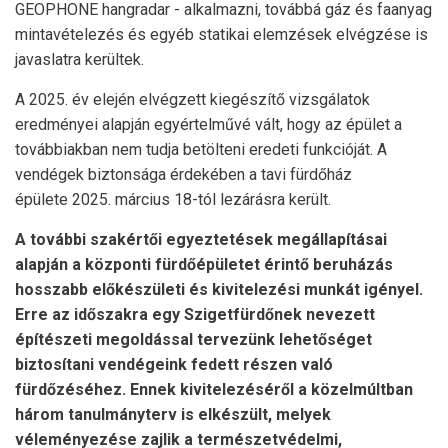
GEOPHONE hangradar - alkalmazni, továbbá gáz és faanyag
mintavételezés és egyéb statikai elemzések elvégzése is
javaslatra kerültek.
A 2025. év elején elvégzett kiegészítő vizsgálatok
eredményei alapján egyértelművé vált, hogy az épület a
továbbiakban nem tudja betölteni eredeti funkcióját. A
vendégek biztonsága érdekében a tavi fürdőház
épülete 2025. március 18-tól lezárásra került.
A további szakértői egyeztetések megállapításai
alapján a központi fürdőépületet érintő beruházás
hosszabb előkészületi és kivitelezési munkát igényel.
Erre az időszakra egy Szigetfürdőnek nevezett
építészeti megoldással tervezünk lehetőséget
biztosítani vendégeink fedett részen való
fürdőzéséhez. Ennek kivitelezéséről a közelmúltban
három tanulmányterv is elkészült, melyek
véleményezése zajlik a természetvédelmi,