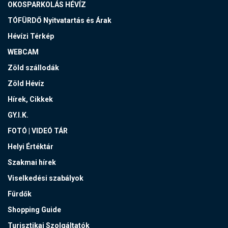
OKOSPARKOLÁS HÉVÍZ
TÓFÜRDŐ Nyitvatartás és Árak
Hévízi Térkép
WEBCAM
Zöld szállodák
Zöld Hévíz
Hírek, Cikkek
GY.I.K.
FOTÓ | VIDEÓ TÁR
Helyi Értéktár
Szakmai hírek
Viselkedési szabályok
Fürdők
Shopping Guide
Turisztikai Szolgáltatók