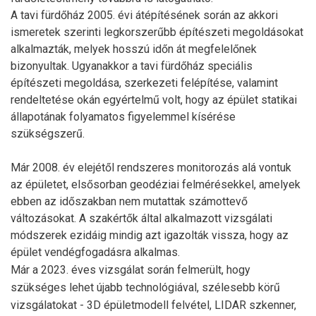
A tavi fürdőház 2005. évi átépítésének során az akkori
ismeretek szerinti legkorszerűbb építészeti megoldásokat
alkalmazták, melyek hosszú időn át megfelelőnek
bizonyultak. Ugyanakkor a tavi fürdőház speciális
építészeti megoldása, szerkezeti felépítése, valamint
rendeltetése okán egyértelmű volt, hogy az épület statikai
állapotának folyamatos figyelemmel kísérése
szükségszerű.
Már 2008. év elejétől rendszeres monitorozás alá vontuk
az épületet, elsősorban geodéziai felmérésekkel, amelyek
ebben az időszakban nem mutattak számottevő
változásokat. A szakértők által alkalmazott vizsgálati
módszerek ezidáig mindig azt igazolták vissza, hogy az
épület vendégfogadásra alkalmas.
Már a 2023. éves vizsgálat során felmerült, hogy
szükséges lehet újabb technológiával, szélesebb körű
vizsgálatokat - 3D épületmodell felvétel, LIDAR szkenner,