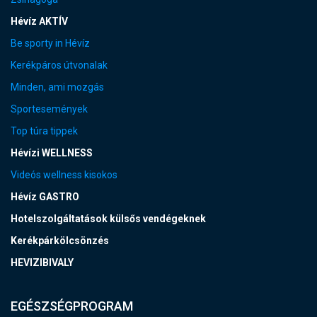
Hévíz AKTÍV
Be sporty in Hévíz
Kerékpáros útvonalak
Minden, ami mozgás
Sportesemények
Top túra tippek
Hévízi WELLNESS
Videós wellness kisokos
Hévíz GASTRO
Hotelszolgáltatások külsős vendégeknek
Kerékpárkölcsönzés
HEVIZIBIVALY
EGÉSZSÉGPROGRAM