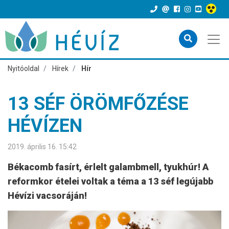
Nyitóoldal
Hírek
Hír
13 SÉF ÖRÖMFŐZÉSE
HÉVÍZEN
2019. április 16. 15:42
Békacomb fasírt, érlelt galambmell, tyukhúr! A
reformkor ételei voltak a téma a 13 séf legújabb
Hévízi vacsoráján!