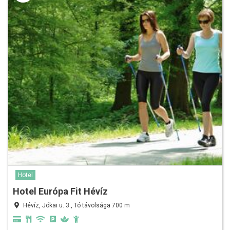
Hotel
Hotel Európa Fit Hévíz
Hévíz, Jókai u. 3., Tó távolsága 700 m