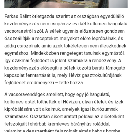
Farkas Bálint ötletgazda szerint az országban egyedülálló
kezdeményezés nem csupán az évi két kellemes hangulatú
vacsoraestről szól. A séfek ugyanis előzetesen gondosan
összeállítják a recepteket, melyeket előre lepróbálnak, és
addig csiszolnak, amíg azok tökéletesen nem illeszkednek
egymáshoz. Mindeközben rengeteget tanulnak egymástól,
így szakmai fejlődést is jelent számukra a rendezvény. A
kezdeményezés elősegíti a séfek közötti baráti, támogató
kapcsolat fenntartását is, mely Hévíz gasztrokultúrájának
fejlődését eredményezi – tette hozzá.
A vacsoravendégek amellett, hogy egy jó hangulatú,
kellemes estét tölthettek el Hévízen, olyan ételek és ízek
kipróbálására volt alkalmuk, amelyek igazi kuriózumnak
számítanak. Osztatlan sikert aratott például az előételként
felszolgált fehérbab krémleves bárányhús roláddal,
valamint a desszertként felszolgált almás habos bomba