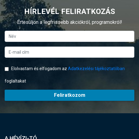
HÍRLEVÉL FELIRATKOZÁS
Értesüljön a legfrissebb akciókról, programokról!
Elolvastam és elfogadom az
Adatkezelési tájékoztatóban
foglaltakat
Feliratkozom
A HÉVÍZI-TÓ