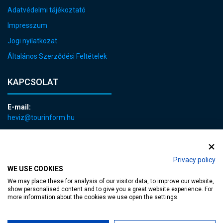
Adatvédelmi tájékoztató
Impresszum
Jogi nyilatkozat
Általános Szerződési Feltételek
KAPCSOLAT
E-mail:
heviz@tourinform.hu
Telefon:
+36 83 540 131
Privacy policy
WE USE COOKIES
We may place these for analysis of our visitor data, to improve our website,
show personalised content and to give you a great website experience. For
more information about the cookies we use open the settings.
akadálymentesített weblap
| Copyright © 2024 Hévíz Város Önkormányzata,