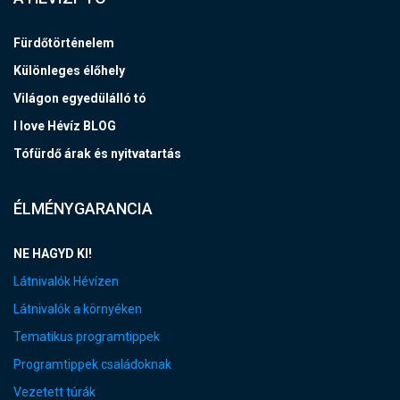
Fürdőtörténelem
Különleges élőhely
Világon egyedülálló tó
I love Hévíz BLOG
Tófürdő árak és nyitvatartás
ÉLMÉNYGARANCIA
NE HAGYD KI!
Látnivalók Hévízen
Látnivalók a környéken
Tematikus programtippek
Programtippek családoknak
Vezetett túrák