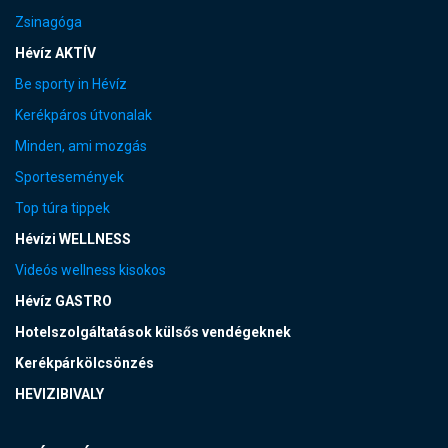
Zsinagóga
Hévíz AKTÍV
Be sporty in Hévíz
Kerékpáros útvonalak
Minden, ami mozgás
Sportesemények
Top túra tippek
Hévízi WELLNESS
Videós wellness kisokos
Hévíz GASTRO
Hotelszolgáltatások külsős vendégeknek
Kerékpárkölcsönzés
HEVIZIBIVALY