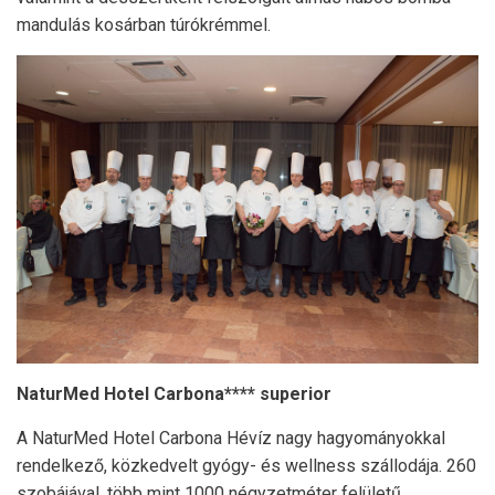
mandulás kosárban túrókrémmel.
NaturMed Hotel Carbona**** superior
A NaturMed Hotel Carbona Hévíz nagy hagyományokkal
rendelkező, közkedvelt gyógy- és wellness szállodája. 260
szobájával, több mint 1000 négyzetméter felületű