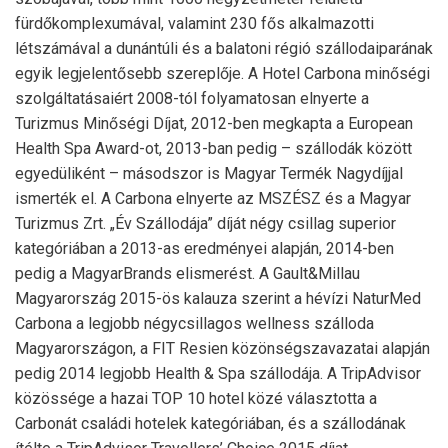
fürdőkomplexumával, valamint 230 fős alkalmazotti
létszámával a dunántúli és a balatoni régió szállodaiparának
egyik legjelentősebb szereplője. A Hotel Carbona minőségi
szolgáltatásaiért 2008-tól folyamatosan elnyerte a
Turizmus Minőségi Díjat, 2012-ben megkapta a European
Health Spa Award-ot, 2013-ban pedig – szállodák között
egyedüliként – másodszor is Magyar Termék Nagydíjjal
ismerték el. A Carbona elnyerte az MSZÉSZ és a Magyar
Turizmus Zrt. „Év Szállodája” díját négy csillag superior
kategóriában a 2013-as eredményei alapján, 2014-ben
pedig a MagyarBrands elismerést. A Gault&Millau
Magyarország 2015-ös kalauza szerint a hévízi NaturMed
Carbona a legjobb négycsillagos wellness szálloda
Magyarországon, a FIT Resien közönségszavazatai alapján
pedig 2014 legjobb Health & Spa szállodája. A TripAdvisor
közössége a hazai TOP 10 hotel közé választotta a
Carbonát családi hotelek kategóriában, és a szállodának