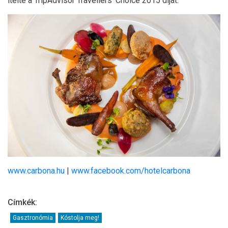
ítélte a TripAdvisor Travellers’ Choice 2015 díjat.
www.carbona.hu
|
www.facebook.com/hotelcarbona
Címkék:
Gasztronómia
Kóstolja meg!