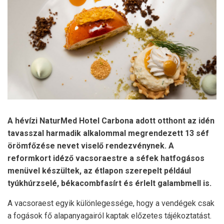
A hévízi NaturMed Hotel Carbona adott otthont az idén
tavasszal harmadik alkalommal megrendezett 13 séf
örömfőzése nevet viselő rendezvénynek. A
reformkort idéző vacsoraestre a séfek hatfogásos
menüvel készültek, az étlapon szerepelt például
tyúkhúrzselé, békacombfasírt és érlelt galambmell is.
A vacsoraest egyik különlegessége, hogy a vendégek csak
a fogások fő alapanyagairól kaptak előzetes tájékoztatást.