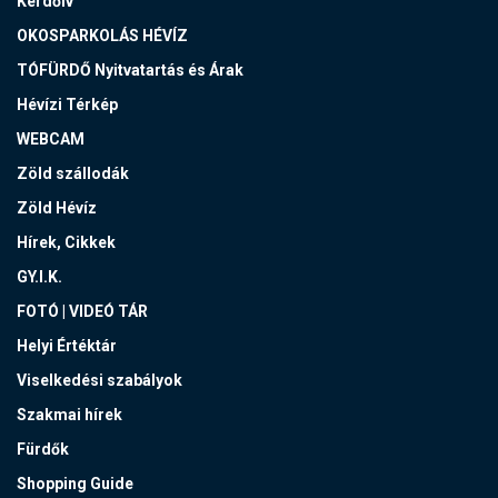
Kérdőív
OKOSPARKOLÁS HÉVÍZ
TÓFÜRDŐ Nyitvatartás és Árak
Hévízi Térkép
WEBCAM
Zöld szállodák
Zöld Hévíz
Hírek, Cikkek
GY.I.K.
FOTÓ | VIDEÓ TÁR
Helyi Értéktár
Viselkedési szabályok
Szakmai hírek
Fürdők
Shopping Guide