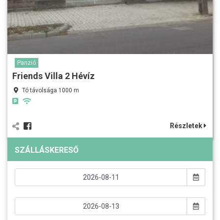
Panzió
Friends Villa 2 Hévíz
Tó távolsága 1000 m
Részletek
SZÁLLÁSKERESŐ