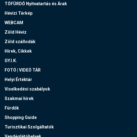
TÓFÜRDŐ Nyitvatartás és Árak
Hévízi Térkép
WEBCAM
Zöld Hévíz
Zöld szállodák
Hírek, Cikkek
GY.I.K.
FOTÓ | VIDEÓ TÁR
Helyi Értéktár
Viselkedési szabályok
Szakmai hírek
Fürdők
Shopping Guide
Turisztikai Szolgáltatók
Vendéglátóhelyek