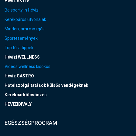
Hévíz AKTÍV
Be sporty in Hévíz
Kerékpáros útvonalak
Minden, ami mozgás
Sportesemények
Top túra tippek
Hévízi WELLNESS
Videós wellness kisokos
Hévíz GASTRO
Hotelszolgáltatások külsős vendégeknek
Kerékpárkölcsönzés
HEVIZIBIVALY
EGÉSZSÉGPROGRAM