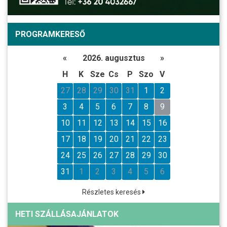
PROGRAMKERESŐ
«
2026. augusztus
»
H
K
Sze
Cs
P
Szo
V
27
28
29
30
31
1
2
3
4
5
6
7
8
9
10
11
12
13
14
15
16
17
18
19
20
21
22
23
24
25
26
27
28
29
30
31
1
2
3
4
5
6
Részletes keresés
HETI SZÁLLÁSAJÁNLATOK