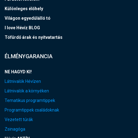
Különleges élőhely
Világon egyedülálló tó
I love Hévíz BLOG
Tófürdő árak és nyitvatartás
ÉLMÉNYGARANCIA
NE HAGYD KI!
Látnivalók Hévízen
Látnivalók a környéken
Tematikus programtippek
Programtippek családoknak
Vezetett túrák
Zsinagóga