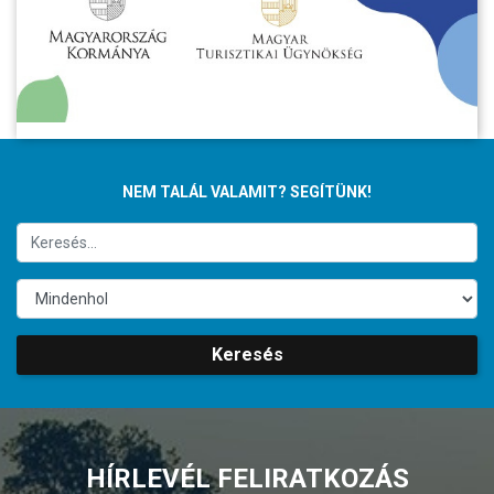
NEM TALÁL VALAMIT? SEGÍTÜNK!
Keresés
HÍRLEVÉL FELIRATKOZÁS