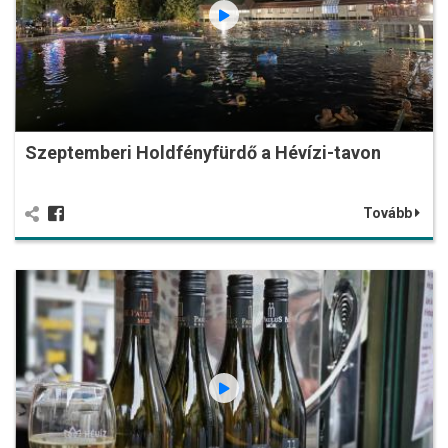
Szeptemberi Holdfényfürdő a Hévízi-tavon
Tovább