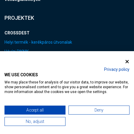
PROJEKTEK
CROSSDEST
Helyi termék - kerékpáros útvonalak
Hévízi PIKNIK
Kisfaludy Program
Privacy policy
VEB2023 EKF
WE USE COOKIES
We may place these for analysis of our visitor data, to improve our website,
FOTÓK&VIDEÓK
show personalised content and to give you a great website experience. For
more information about the cookies we use open the settings.
LINKEK
Accept all
Deny
No, adjust
Adatvédelmi tájékoztató
Impresszum